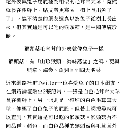
坨外表與兔子屁屁極為相似的毛茸茸大球，竟然
就長在樹幹上，貼文者更寫著「樹上長出兔子
了」。搞不清楚的網友還真以為兔子從樹上長出
來，但其實這是可以吃的猴頭菇，是中國傳統珍
餚。
猴頭菇毛茸茸的外表就像兔子一樣
猴頭菇，有「山珍猴頭、海味燕窩」之稱，更與
熊掌、海參、魚翅同列四大名菜
近來網路社群Twitter一位喜愛兔子的日本網友，
在網路論壇貼出2張照片，一張是白色毛茸茸大球
長在樹幹上，另一張則是一整堆的白色毛茸茸大
球，像極了白色兔子的屁股。但若上網搜尋就可
以查到，其實這是可以吃的猴頭菇。猴頭菇有不
同品種、顏色，而白色品種的猴頭菇與毛茸茸外