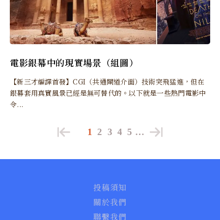
電影銀幕中的現實場景（組圖）
【新三才編譯首發】CGI（共通閘道介面）技術突飛猛進，但在
銀幕套用真實風景已經是無可替代的。以下就是一些熱門電影中
令...
1
2
3
4
5
…
投稿須知
關於我們
聯繫我們