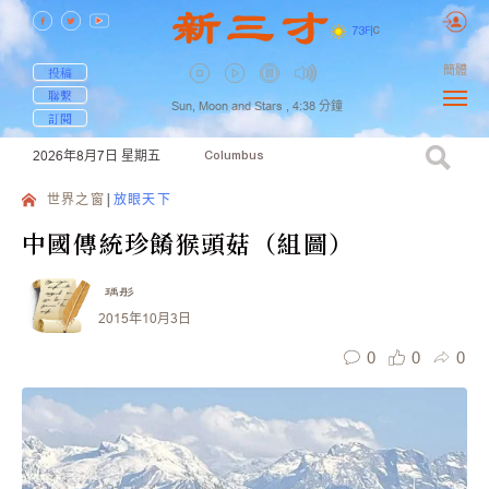
73
F
|
C
簡體
投稿
聯繫
Sun, Moon and Stars ,
4:38
分鐘
訂閱
2026年8月7日
星期五
Columbus
世界之窗
放眼天下
中國傳統珍餚猴頭菇（組圖）
瑀彤
2015年10月3日
0
0
0