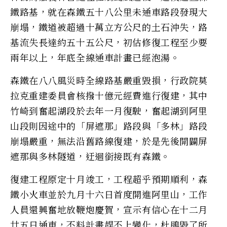
鐵路基，就在森鐵五十八公里未通車路段發現大
崩塌，鐵道被超過十萬立方公尺的土石沖失，路
基流失長達約五十五公尺，初估修復工程至少要
兩年以上，年底全線通車計畫已經泡湯。
森鐵在八八風災時全線路基嚴重毀損，行政院莫
拉克重建委員會核撥十億元經費進行復建，其中
竹崎到奮起湖段於去年一月復駛，奮起湖到阿里
山段則因途中的「屏遮那」路段與「多林」路段
崩塌嚴重，無法沿舊路線復建，於是先後開闢屏
遮那與多林隧道，迂迴銜接既有森鐵。
復建工程原定十月竣工，工程超乎預期順利，森
鐵小火車並於九月十六日首度開進阿里山，工作
人員還興奮地放鞭炮慶賀，宣示有信心在十二月
廿五日通車，不料計畫趕不上變化，杜鵑毀了所