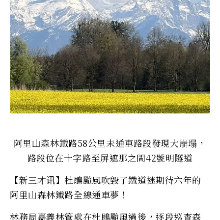
阿里山森林鐵路58公里未通車路段發現大崩塌，
路段位在十字路至屏遮那之間42號明隧道
【新三才讯】杜鵑颱風吹毀了鐵道迷期待六年的
阿里山森林鐵路全線通車夢！
林務局嘉義林管處在杜鵑颱風過後，逐段巡查森