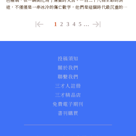
色棚網，在一瞬間化為了煉獄的火舌。一百二十八條生命的消
逝，不僅僅是一串冰冷的傷亡數字，他們是這個時代最沉重的嘆
息，是香港這座曾經輝煌的城市，在歷史轉折點上所付出的慘痛
獻祭。
1
2
3
4
5
…
投稿須知
關於我們
聯繫我們
三才人註冊
三才精品店
免費電子期刊
書刊購買