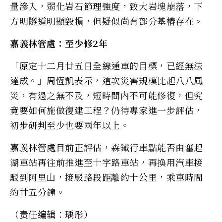
量滲入，弱化岩石節理強度，致大岩塊崩落，下
方明隧道明顯毀損，但疑似尚有部分基樁存在。
嘉義林管處：至少修2年
「原定十二月廿五日全線通車的目標，已經無法
達成。」周恆凱表示，這次災害規模比起八八風
災，有過之無不及，短時間內不可能修復，但究
竟要如何施做復建工程？仍待專家進一步評估，
初步研判至少也要兩年以上。
嘉義林管處目前正評估，森鐵行車點能否由奮起
湖車站再往前推進至十字路車站，再換用汽車接
駁到阿里山，接駁路段距離約十公里，乘車時間
約廿五分鐘。
（责任编辑：瑀彤）