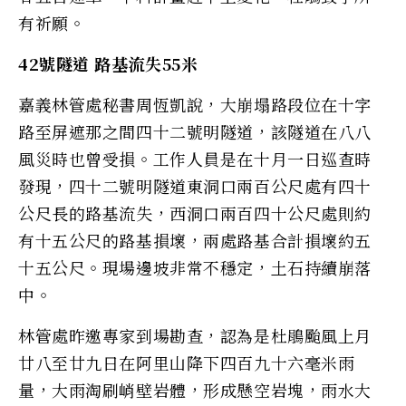
有祈願。
42號隧道 路基流失55米
嘉義林管處秘書周恆凱說，大崩塌路段位在十字
路至屏遮那之間四十二號明隧道，該隧道在八八
風災時也曾受損。工作人員是在十月一日巡查時
發現，四十二號明隧道東洞口兩百公尺處有四十
公尺長的路基流失，西洞口兩百四十公尺處則約
有十五公尺的路基損壞，兩處路基合計損壞約五
十五公尺。現場邊坡非常不穩定，土石持續崩落
中。
林管處昨邀專家到場勘查，認為是杜鵑颱風上月
廿八至廿九日在阿里山降下四百九十六毫米雨
量，大雨淘刷峭壁岩體，形成懸空岩塊，雨水大