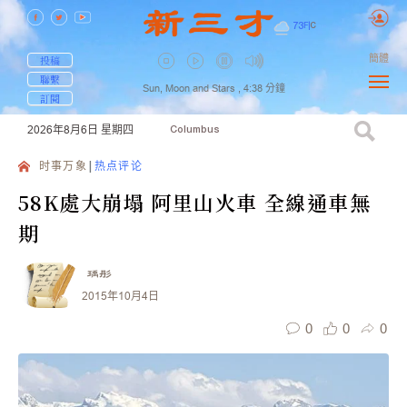
73
F
|
C
簡體
投稿
聯繫
Sun, Moon and Stars ,
4:38
分鐘
訂閱
2026年8月6日
星期四
Columbus
时事万象
热点评论
58K處大崩塌 阿里山火車 全線通車無
期
瑀彤
2015年10月4日
0
0
0