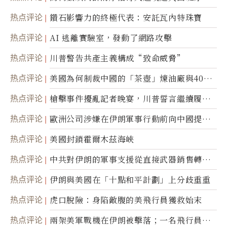
達
热点评论
鑽石影響力的終極代表：安託瓦內特珠寶
热点评论
AI 逃離實驗室，發動了網路攻擊
热点评论
川普警告共產主義構成“致命威脅”
热点评论
美國為何制裁中國的「茶壺」煉油廠與40家
航運公司
热点评论
槍擊事件擾亂記者晚宴，川普誓言繼續履行
職責
热点评论
歐洲公司涉嫌在伊朗軍事行動前向中國提供
美軍基地的衛星影像
热点评论
美國封鎖霍爾木茲海峽
热点评论
中共對伊朗的軍事支援從直接武器銷售轉向
間接技術轉讓
热点评论
伊朗與美國在「十點和平計劃」上分歧重重
热点评论
虎口脫險：身陷敵腹的美飛行員獲救始末
热点评论
兩架美軍戰機在伊朗被擊落；一名飛行員失