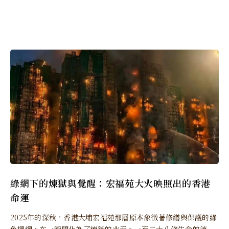
綠網下的煉獄與覺醒：宏福苑大火映照出的香港
命運
2025年的深秋，香港大埔宏福苑那層原本象徵著修繕與保護的綠