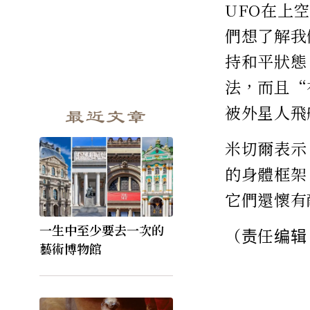
UFO在上
們想了解我
持和平狀態
法，而且“
被外星人飛
最近文章
米切爾表示
的身體框架
它們還懷有
一生中至少要去一次的
（责任编辑
藝術博物館