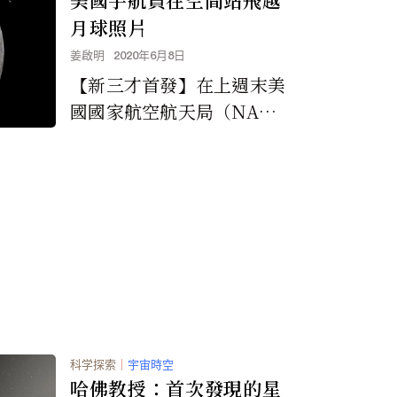
月球照片
姜啟明
2020年6月8日
【新三才首發】在上週末美
國國家航空航天局（NAS
A）與SpaceX聯合發射火
箭將美國宇航員重回國際空
間站（ISS）的...
科学探索
｜
宇宙時空
哈佛教授：首次發現的星