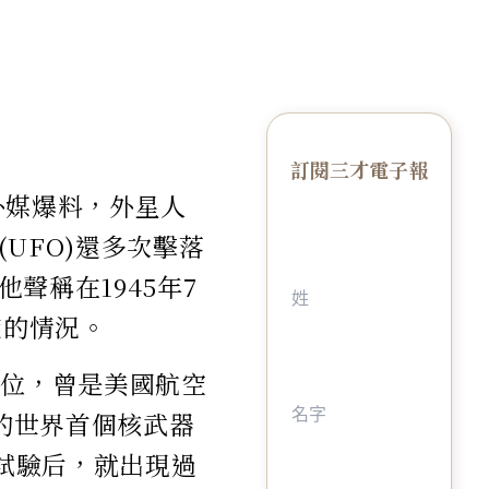
訂閱三才電子報
外媒爆料，外星人
UFO)還多次擊落
聲稱在1945年7
旋的情況。
學位，曾是美國航空
州的世界首個核武器
武試驗后，就出現過