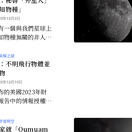
知物種」
23年12月2日
有一個與我們星球上
知物種無關的非人類
明顯例子。公眾有權
人類技術和生物。」
未解之謎
：不明飛行物體並
物
22年12月10日
布的美國2023年財
報告中的情報授權法
lligence Authori
Act...
宇宙時空
家就「Oumuam