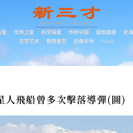
万象
世界之窗
科学探索
传统中国
感悟健康
史
文学艺术
教育星空
音像天地
Other
星人飛船曾多次擊落導彈(圖)