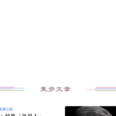
更多文章
未解之謎
：秘魯「外星人」