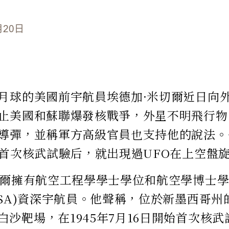
月20日
月球的美國前宇航員埃德加·米切爾近日向
止美國和蘇聯爆發核戰爭，外星不明飛行物(
導彈，並稱軍方高級官員也支持他的說法。他
始首次核武試驗后，就出現過UFO在上空盤
切爾擁有航空工程學學士學位和航空學博士
ASA)資深宇航員。他聲稱，位於新墨西哥
白沙靶場，在1945年7月16日開始首次核