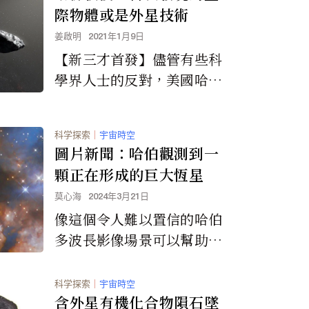
際物體或是外星技術
姜啟明
2021年1月9日
【新三才首發】儘管有些科
學界人士的反對，美國哈佛
大學的阿維·勒布（Avi Loe
b）教授仍認為有史以來首
科学探索
｜
宇宙時空
次發現的星際...
圖片新聞：哈伯觀測到一
顆正在形成的巨大恆星
莫心海
2024年3月21日
像這個令人難以置信的哈​​伯
多波長影像場景可以幫助我
們更好地了解銀河系中質量
最大、最亮的恆星是如何形
科学探索
｜
宇宙時空
成的。
含外星有機化合物隕石墜