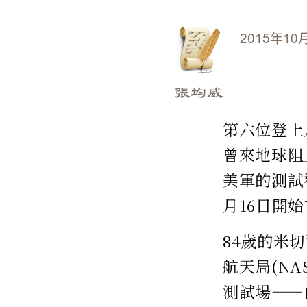
2015年10
張均威
第六位登上
曾來地球阻
美軍的測試
月16日開
84歲的米
航天局(N
測試場——