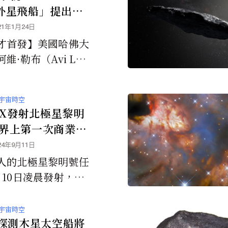
外星飛船」提出論
21年1月24日
才首發】美國哈佛大
維·勒布（Avi Loe
接受採訪時表示，星
Oumuamua」於
宇宙時空
ceX發射北極星黎明
界上第一次商業太
24年9月11日
人的北極星黎明號任
月10日凌晨發射，將
的太空歷史。
宇宙時空
A探測木星太空船將