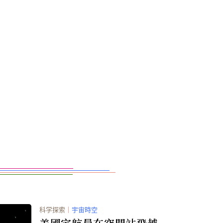
科学探索
｜
宇宙時空
美國宇航員在空間站飛越