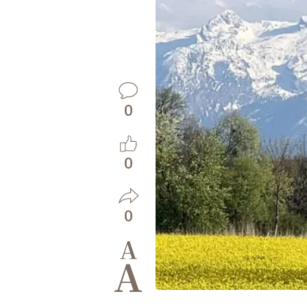
0
0
0
A
A