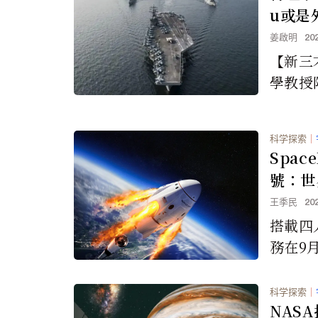
u或是
據
姜啟明
20
【新三
學教授阿
b）在
際物體「
科学探索
｜
2017...
Spa
號：世
空漫步
王季民
20
搭載四
務在9
創造新
科学探索
｜
NAS