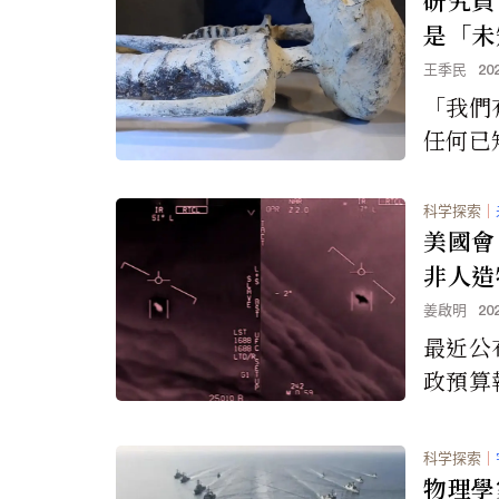
是「未
王季民
20
「我們
任何已
標本的
了解非
科学探索
｜
美國會
非人造
姜啟明
20
最近公
政預算
案（Inte
zation 
科学探索
｜
物理學