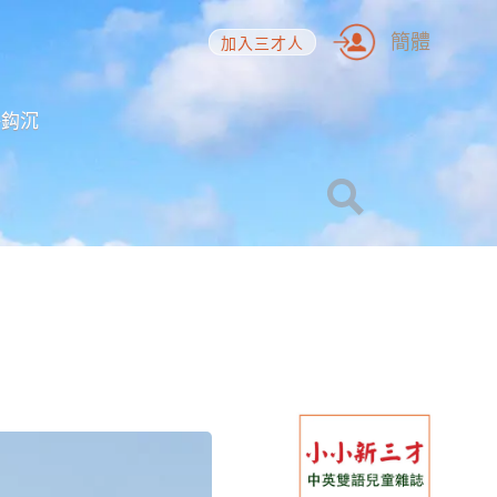
簡體
加入三才人
海鈎沉