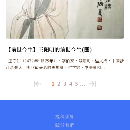
【前世今生】王阳明的前世今生(图)
王守仁（1472年~1529年），字伯安，号阳明，谥文成，中国浙
江余姚人。明代最著名的思想家、哲学家、书法家和...
1
2
3
4
5
…
投稿須知
關於我們