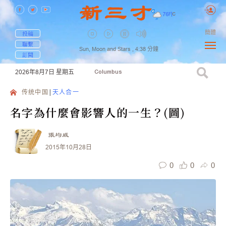
76
F
|
C
簡體
投稿
聯繫
Sun, Moon and Stars ,
4:38
分鐘
訂閱
2026年8月7日
星期五
Columbus
传统中国
天人合一
名字為什麼會影響人的一生？(圖)
張均威
2015年10月28日
0
0
0