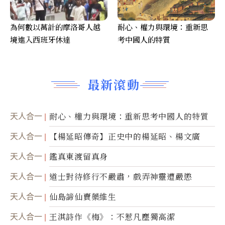
為何數以萬計的摩洛哥人越
耐心、權力與環境：重新思
境進入西班牙休達
考中國人的特質
最新滾動
天人合一
耐心、權力與環境：重新思考中國人的特質
天人合一
【楊延昭傳奇】正史中的楊延昭、楊文廣
天人合一
鑑真東渡留真身
天人合一
道士對待修行不嚴肅，戲弄神靈遭嚴懲
天人合一
仙島諦仙賣藥維生
天人合一
王淇詩作《梅》：不惹凡塵獨高潔