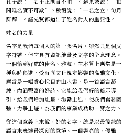
孔子說：“名不正則言不順”。蘇東坡說：“世
間唯名實不可欺”。嚴復說：“一名之立，旬月
踟躅”。諸先賢都道出了姓名對人的重要性。
姓名的力量
名字是我們每個人的第一張名片，雖然只是個文
字符號，但它具有資訊能量及文字的全息理念。
一個恰到好處的佳名、雅號，在本質上應當是一
種與時俱進，受時尚文化規定影響的高雅文化，
應當是一幅賞心悅目的山水畫，是一首語言凝
練、內涵豐富的好詩。它能給我們好的暗示導
引，給我們增加能量，激勵上進，使我們奮發圖
強，力爭上遊，為我們的事業成功助一臂之力。
從這個意義上來說，好的名字，總是以最簡練的
語言來表達最深刻的意境。一個響亮的、優雅