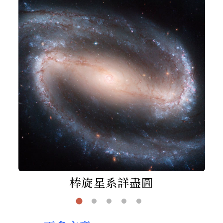
棒旋星系詳盡圖