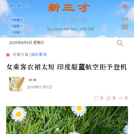
簡體
投稿
聯繫
Sun, Moon and Stars ,
4:38
分鐘
訂閱
2026年8月9日
星期日
时事万象
国际要闻
女乘客衣裙太短 印度靛蓝航空拒予登机
香香
2015年11月1日
0
0
0