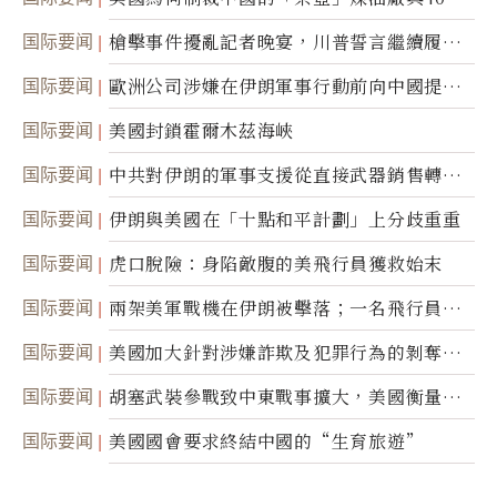
航運公司
国际要闻
槍擊事件擾亂記者晚宴，川普誓言繼續履行
職責
国际要闻
歐洲公司涉嫌在伊朗軍事行動前向中國提供
美軍基地的衛星影像
国际要闻
美國封鎖霍爾木茲海峽
国际要闻
中共對伊朗的軍事支援從直接武器銷售轉向
間接技術轉讓
国际要闻
伊朗與美國在「十點和平計劃」上分歧重重
国际要闻
虎口脫險：身陷敵腹的美飛行員獲救始末
国际要闻
兩架美軍戰機在伊朗被擊落；一名飛行員失
蹤
国际要闻
美國加大針對涉嫌詐欺及犯罪行為的剝奪公
民權力度
国际要闻
胡塞武裝參戰致中東戰事擴大，美國衡量地
面入侵的可能性
国际要闻
美國國會要求終結中國的“生育旅遊”