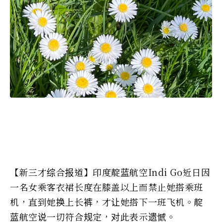
【新三才综合报道】印度靛蓝航空Indi Go近日因
一名女乘客衣裙长度在膝盖以上而禁止她搭乘班
机，直到她换上长裤，才让她搭下一班飞机。靛
蓝航空说一切符合规定，对此表示遗憾。