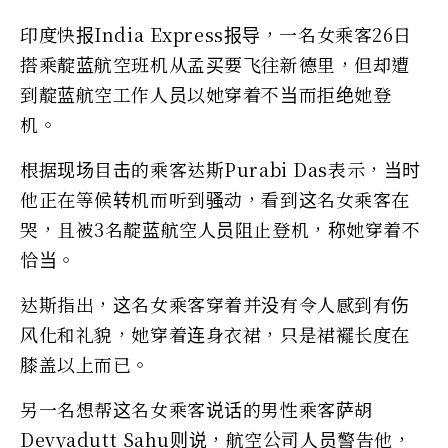
印度快报India Express报导，一名女乘客26日
搭乘靛蓝航空班机从孟买要飞往新德里，但却遭
到靛蓝航空工作人员以她穿着不当而拒绝她登
机。
根据现场目击的乘客达斯Purabi Das表示，当时
他正在等候转机而听到骚动，看到这名女乘客在
哭，且被3名靛蓝航空人员阻止登机，称她穿着不
恰当。
达斯指出，这名女乘客穿着并没有令人感到有伤
风化和礼貌，她穿着连身衣裙，只是裙襬长度在
膝盖以上而已。
另一名想帮这名女乘客说话的男性乘客萨胡
Devyadutt Sahu则说，航空公司人员警告他，