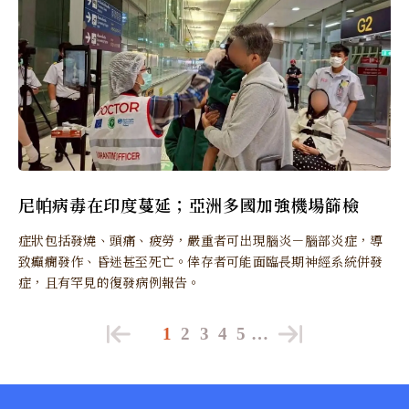
尼帕病毒在印度蔓延；亞洲多國加強機場篩檢
症狀包括發燒、頭痛、疲勞，嚴重者可出現腦炎－腦部炎症，導
致癲癇發作、昏迷甚至死亡。倖存者可能面臨長期神經系統併發
症，且有罕見的復發病例報告。
1
2
3
4
5
…