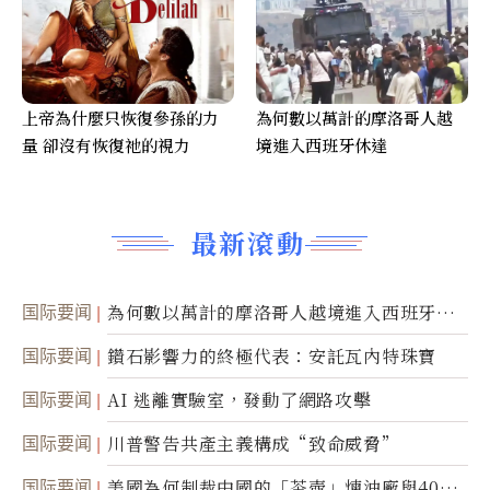
上帝為什麼只恢復參孫的力
為何數以萬計的摩洛哥人越
量 卻沒有恢復祂的視力
境進入西班牙休達
最新滾動
国际要闻
為何數以萬計的摩洛哥人越境進入西班牙休
達
国际要闻
鑽石影響力的終極代表：安託瓦內特珠寶
国际要闻
AI 逃離實驗室，發動了網路攻擊
国际要闻
川普警告共產主義構成“致命威脅”
国际要闻
美國為何制裁中國的「茶壺」煉油廠與40家