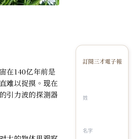
訂閱三才電子報
在140亿年前是
直难以捉摸。现在
的引力波的探测器
对大的物体里观察