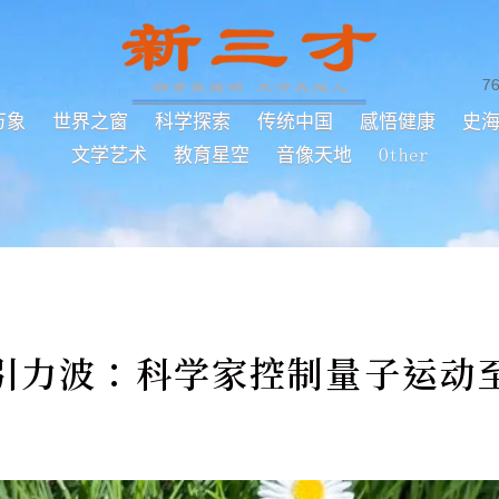
7
万象
世界之窗
科学探索
传统中国
感悟健康
史
文学艺术
教育星空
音像天地
Other
引力波：科学家控制量子运动