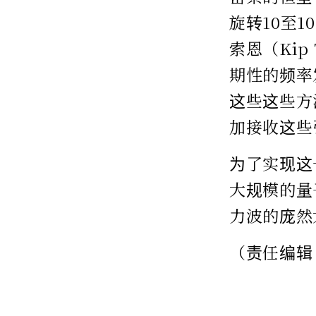
旋转10至
索恩（Ki
期性的频率
这些这些方
加接收这些
为了实现这
大规模的量
力波的庞然
（责任编辑