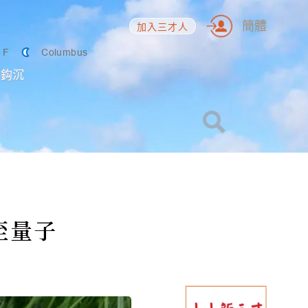
簡體
加入三才人
6
F
Columbus
海鈎沉
至量子