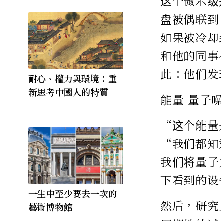
这个微米级
盘被偶联到
如果被冷却
和他的同事
此：他们发
耐心、權力與環境：重
新思考中國人的特質
能量-量子
“这个能量
“我们都知
我们将量子
下看到的设
一生中至少要去一次的
然后，研究
藝術博物館