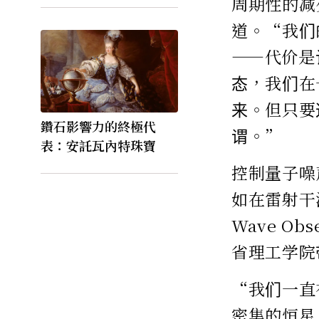
周期性的减
道。“我们
——代价是
态，我们在
来。但只要
鑽石影響力的終極代
谓。”
表：安託瓦內特珠寶
控制量子噪
如在雷射干涉仪
Wave O
省理工学院
“我们一直
密集的恒星