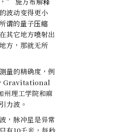
，” 施万布解释
的波动变得更小
所谓的量子压缩
在其它地方喷射出
地方，那就无所
测量的精确度，例
ravitational
它被由加州理工学院和麻
引力波。
波，脉冲星是异常
只有10千米，每秒