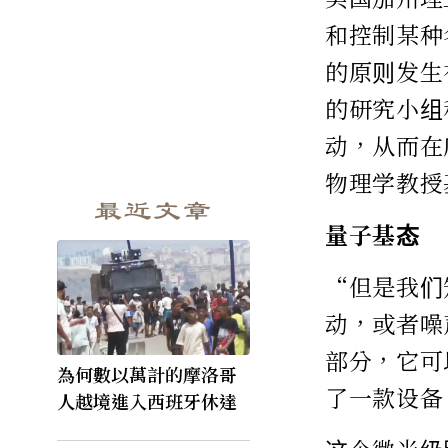
和控制某种
的原则发生
的研究小组
动，从而在
物理学教授基
最近文章
量子基态
“但是我们
动，或者噪
部分，它可
為何數以萬計的摩洛哥
了一款设备
人越境進入西班牙休達