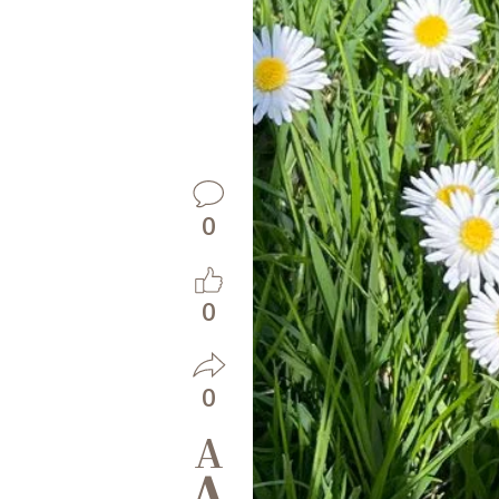
0
0
0
A
A