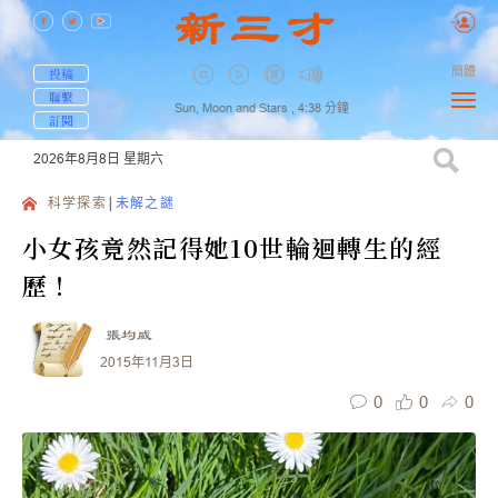
簡體
投稿
聯繫
Sun, Moon and Stars ,
4:38
分鐘
訂閱
2026年8月8日
星期六
科学探索
未解之謎
小女孩竟然記得她10世輪迴轉生的經
歷！
張均威
2015年11月3日
0
0
0