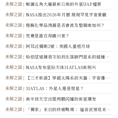
未解之謎
解讀五角大廈最新公佈的外星UAP檔案
未解之謎
NASA推出2026年月曆 展現罕見宇宙景觀
未解之謎
橙縣化學品洩漏是否會波及整個南加州？
未解之謎
究竟是誰在保護川普？
未解之謎
阿耳忒彌斯2號：美國人重返月球
未解之謎
哈伯望遠鏡首次拍到北落師門星系的碰撞與
爆炸
未解之謎
NASA发布星际天体3IATLAS新照片
未解之謎
【三才新語】穿越太陽系的火牆：宇宙邊界
新啟示
未解之謎
3IATLAS：外星人還是彗星？
未解之謎
南半球天空出现两颗闪耀的新星爆发
未解之謎
「獨家」末日的終極戰場： 福音派預見末
世；希臘僧侶預言以色列的攻擊