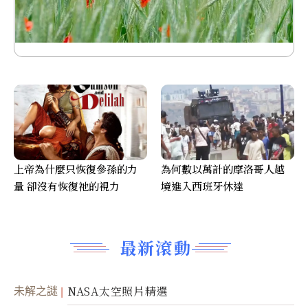
上帝為什麼只恢復參孫的力
為何數以萬計的摩洛哥人越
量 卻沒有恢復祂的視力
境進入西班牙休達
最新滾動
未解之謎
NASA太空照片精選