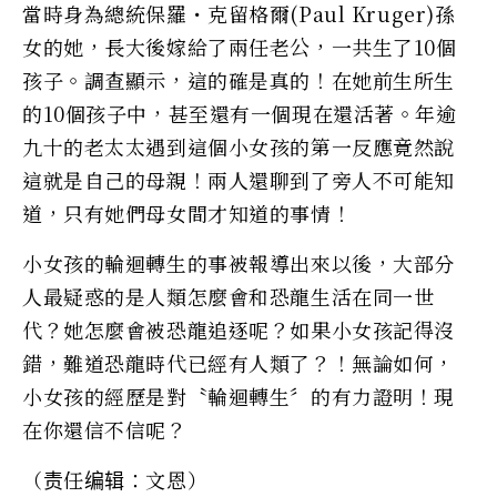
當時身為總統保羅・克留格爾(Paul Kruger)孫
女的她，長大後嫁給了兩任老公，一共生了10個
孩子。調查顯示，這的確是真的！在她前生所生
的10個孩子中，甚至還有一個現在還活著。年逾
九十的老太太遇到這個小女孩的第一反應竟然說
這就是自己的母親！兩人還聊到了旁人不可能知
道，只有她們母女間才知道的事情！
小女孩的輪迴轉生的事被報導出來以後，大部分
人最疑惑的是人類怎麼會和恐龍生活在同一世
代？她怎麼會被恐龍追逐呢？如果小女孩記得沒
錯，難道恐龍時代已經有人類了？！無論如何，
小女孩的經歷是對〝輪迴轉生〞的有力證明！現
在你還信不信呢？
（责任编辑：文恩）