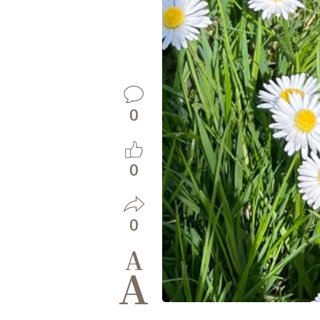
0
0
0
A
A