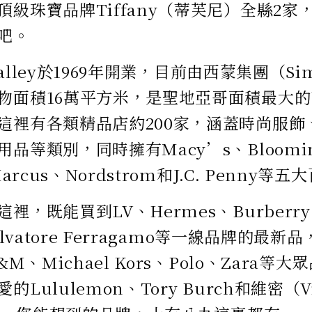
頂級珠寶品牌Tiffany（蒂芙尼）全縣2
吧。
 Valley於1969年開業，目前由西蒙集團（Si
物面積16萬平方米，是聖地亞哥面積最大
這裡有各類精品店約200家，涵蓋時尚服飾
品等類別，同時擁有Macy’s、Bloomin
Marcus、Nordstrom和J.C. Penny等
裡，既能買到LV、Hermes、Burberry
alvatore Ferragamo等一線品牌的最新
H&M、Michael Kors、Polo、Zara
Lululemon、Tory Burch和維密（Vic