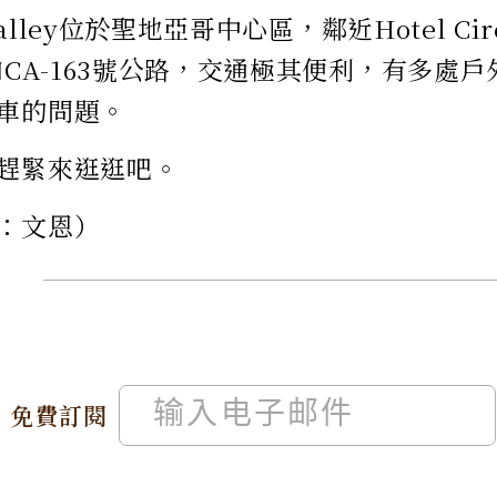
 Valley位於聖地亞哥中心區，鄰近Hotel C
號和CA-163號公路，交通極其便利，有多處
車的問題。
趕緊來逛逛吧。
：文恩）
免費訂閱