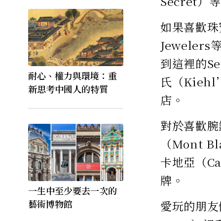
Secre
如果喜歡珠寶呢
Jewel
到這裡的Se
耐心、權力與環境：重
氏（Kieh
新思考中國人的特質
店。
對於喜歡腕
（Mont 
卡地亞（Ca
牌。
一生中至少要去一次的
藝術博物館
愛玩的朋友們