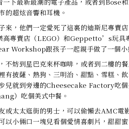
裡看一下最新最潮的電子產品，或者到Bose和Br
市的超炫音響和耳機。
子來，他們一定愛死了這裏的迪斯尼專賣店（D
、樂高專賣店（LEGO）和Geppetto’s
A-Bear Workshop跟孩子一起親手做了一
，不妨到星巴克來杯咖啡，或者到二樓的餐廳Fo
裡有披薩、熱狗、三明治、甜點、雪糕、飲
兒就到旁邊的Cheesecake Factory
 Chang）吃個美式中餐。
友或太太逛街的男士，可以偷懶去AMC電
可以小倆口一塊兒看個愛情喜劇片，甜甜蜜