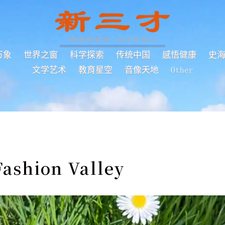
万象
世界之窗
科学探索
传统中国
感悟健康
史
文学艺术
教育星空
音像天地
Other
hion Valley