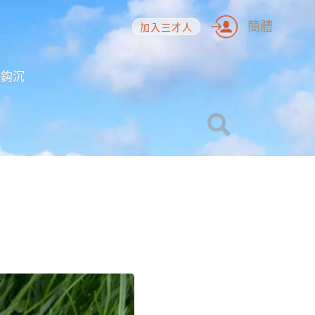
簡體
加入三才人
海鈎沉