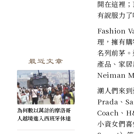
開在這裡；
有說服力了
Fashion
理，擁有購
名列前茅。
最近文章
產品、家居用
Neiman 
潮人們來到這
Prada、S
為何數以萬計的摩洛哥
Coach、
人越境進入西班牙休達
小資女們喜愛的