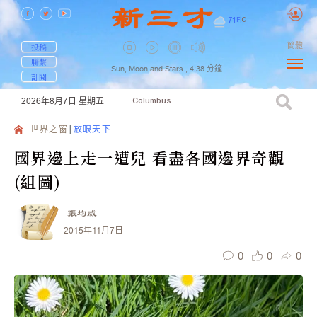
71
F
|
C
簡體
投稿
聯繫
Sun, Moon and Stars ,
4:38
分鐘
訂閱
2026年8月7日
星期五
Columbus
世界之窗
放眼天下
國界邊上走一遭兒 看盡各國邊界奇觀
(組圖)
張均威
2015年11月7日
0
0
0