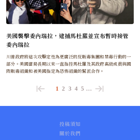
美國襲擊委內瑞拉，逮捕馬杜羅並宣布暫時接管
委內瑞拉
川普政府將這次攻擊定性為更廣泛的反販毒集團和禁毒行動的一
部分。美國當局長期以來一直指控馬杜羅及其政府高級成員與國
際販毒組織和被美國指定為恐怖組織的幫派合作。
1
2
3
4
5
…
投稿須知
關於我們