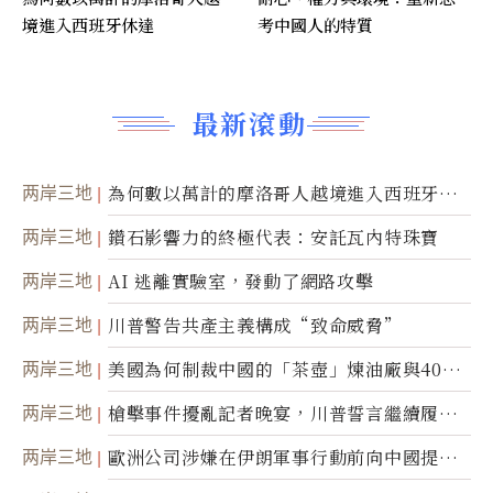
境進入西班牙休達
考中國人的特質
最新滾動
两岸三地
為何數以萬計的摩洛哥人越境進入西班牙休
達
两岸三地
鑽石影響力的終極代表：安託瓦內特珠寶
两岸三地
AI 逃離實驗室，發動了網路攻擊
两岸三地
川普警告共產主義構成“致命威脅”
两岸三地
美國為何制裁中國的「茶壺」煉油廠與40家
航運公司
两岸三地
槍擊事件擾亂記者晚宴，川普誓言繼續履行
職責
两岸三地
歐洲公司涉嫌在伊朗軍事行動前向中國提供
美軍基地的衛星影像