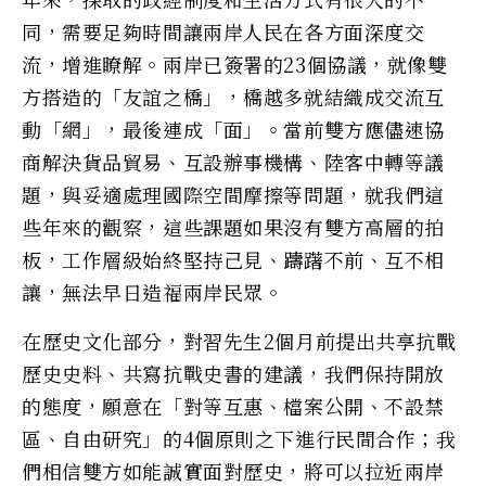
同，需要足夠時間讓兩岸人民在各方面深度交
流，增進瞭解。兩岸已簽署的23個協議，就像雙
方搭造的「友誼之橋」，橋越多就結織成交流互
動「網」，最後連成「面」。當前雙方應儘速協
商解決貨品貿易、互設辦事機構、陸客中轉等議
題，與妥適處理國際空間摩擦等問題，就我們這
些年來的觀察，這些課題如果沒有雙方高層的拍
板，工作層級始終堅持己見、躊躇不前、互不相
讓，無法早日造福兩岸民眾。
在歷史文化部分，對習先生2個月前提出共享抗戰
歷史史料、共寫抗戰史書的建議，我們保持開放
的態度，願意在「對等互惠、檔案公開、不設禁
區、自由研究」的4個原則之下進行民間合作；我
們相信雙方如能誠實面對歷史，將可以拉近兩岸