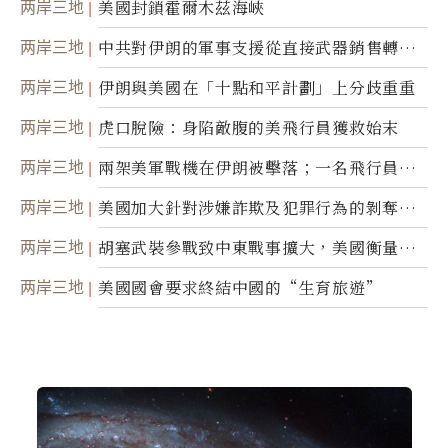
两岸三地
美國封鎖霍爾木茲海峽
两岸三地
中共對伊朗的軍事支援從直接武器銷售轉向
間接技術轉讓
两岸三地
伊朗與美國在「十點和平計劃」上分歧重重
两岸三地
虎口脫險：身陷敵腹的美飛行員獲救始末
两岸三地
兩架美軍戰機在伊朗被擊落；一名飛行員失
蹤
两岸三地
美國加大針對涉嫌詐欺及犯罪行為的剝奪公
民權力度
两岸三地
胡塞武裝參戰致中東戰事擴大，美國衡量地
面入侵的可能性
两岸三地
美國國會要求終結中國的“生育旅遊”