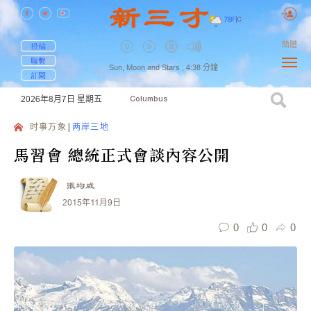
78
F
|
C
簡體
投稿
聯繫
Sun, Moon and Stars ,
4:38
分鐘
訂閱
2026年8月7日
星期五
Columbus
时事万象
两岸三地
馬習會 總統正式會談內容公開
張均威
2015年11月9日
0
0
0