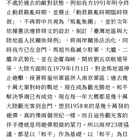
不處於過去的敵對狀態，例如我方1991年明令終
止動員戡亂時期，並廢止「動員戡亂時期臨時條
款」，不再將中共視為「叛亂集團」，並於次年
依據憲法增修條文的設計，制訂「臺灣地區與大
陸地區人民關係條例」，將兩岸關係法治化，同
時我方已在金門、馬祖外島減少駐軍，大膽、二
膽非武裝化，並在金廈海峽，開放劉五店航道等
等，大陸方面則在1979年1月1日，對金馬地區停
止砲擊，接著將福州軍區併入南京軍區；過去幾
十萬大軍對峙的戰地，現在成為觀光勝地。和平
解決爭端已有成效，現在每一年大概都是幾十萬
大陸觀光客到金門，想到1958來的是幾十萬發的
砲彈，真的像兩個世紀一樣。而且這些觀光客的
伴手禮就是用砲彈殼做的菜刀。所以兩岸23項協
議，都是以「和平」作為基礎，以「和平」為目