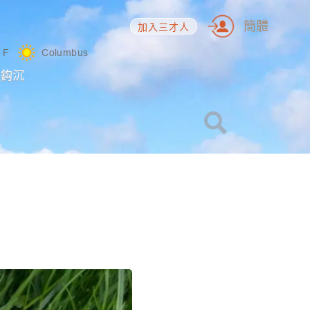
簡體
加入三才人
5
F
Columbus
海鈎沉