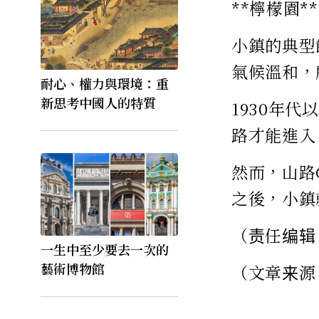
**檸檬園**
小鎮的典型
氣候溫和，
耐心、權力與環境：重
新思考中國人的特質
1930年
路才能進入
然而，山路
之後，小鎮
（责任编辑
一生中至少要去一次的
藝術博物館
（文章来源