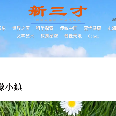
8
万象
世界之窗
科学探索
传统中国
感悟健康
史
文学艺术
教育星空
音像天地
Other
檬小鎮