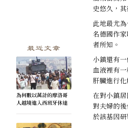
史悠久，其
此地最尤為
名德國作家
者所知。
最近文章
小鎮還有一
血液裡有一
肝臟進行化
在對小鎮居
為何數以萬計的摩洛哥
人越境進入西班牙休達
對夫婦的後
於該基因研