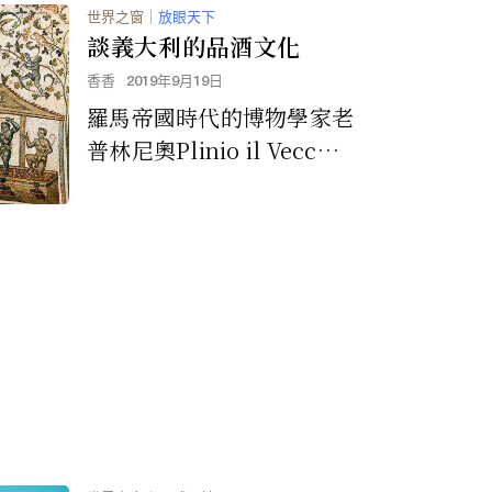
世界之窗
｜
放眼天下
談義大利的品酒文化
香香
2019年9月19日
羅馬帝國時代的博物學家老
普林尼奧Plinio il Vecchio
在「自然史」書中，區分了
80個產區、辨識出185種葡
萄品種...