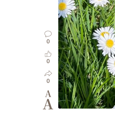
0
0
0
A
A