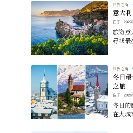
世界之窗
｜
意大利
白丁
202
旅遊意
尋找最
方。本
美麗的
在主要
世界之窗
｜
內，仍
冬日最
蘭的體
之旅
白丁
202
冬日的
在大城
的體驗