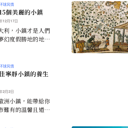
环球风情
15個美麗的小鎮
3年12月17日
大利，小鎮才是人們
夢幻度假勝地的地
文彙總意大利15個最
小鎮，其中大多數都
城市的一日遊距離
环球风情
然可以獲得羅馬或米
佳寧靜小鎮的養生
驗。
6年2月2日
歐洲小鎮，能帶給你
市難有的溫馨且道地
。