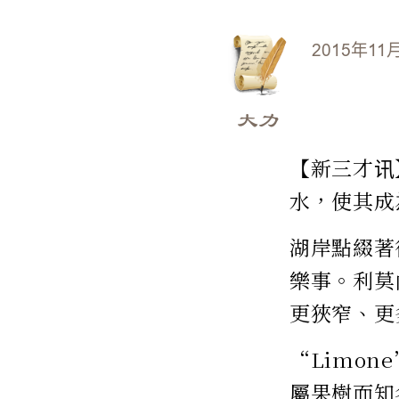
2015年11
大力
【新三才讯
水，使其成
湖岸點綴著
樂事。利莫內
更狹窄、更
“Limo
屬果樹而知