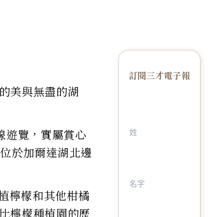
訂閱三才電子報
的美與無盡的湖
線遊覽，實屬賞心
小鎮位於加爾達湖北邊
種植檸檬和其他柑橘
比檸檬種植園的歷