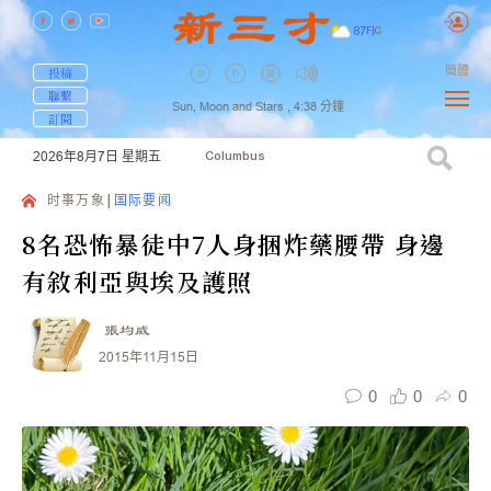
87
F
|
C
簡體
投稿
聯繫
Sun, Moon and Stars ,
4:38
分鐘
訂閱
2026年8月7日
星期五
Columbus
时事万象
国际要闻
8名恐怖暴徒中7人身捆炸藥腰帶 身邊
有敘利亞與埃及護照
張均威
2015年11月15日
0
0
0