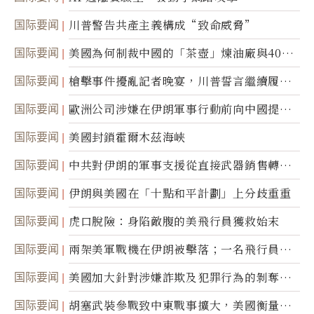
国际要闻
川普警告共產主義構成“致命威脅”
国际要闻
美國為何制裁中國的「茶壺」煉油廠與40家
航運公司
国际要闻
槍擊事件擾亂記者晚宴，川普誓言繼續履行
職責
国际要闻
歐洲公司涉嫌在伊朗軍事行動前向中國提供
美軍基地的衛星影像
国际要闻
美國封鎖霍爾木茲海峽
国际要闻
中共對伊朗的軍事支援從直接武器銷售轉向
間接技術轉讓
国际要闻
伊朗與美國在「十點和平計劃」上分歧重重
国际要闻
虎口脫險：身陷敵腹的美飛行員獲救始末
国际要闻
兩架美軍戰機在伊朗被擊落；一名飛行員失
蹤
国际要闻
美國加大針對涉嫌詐欺及犯罪行為的剝奪公
民權力度
国际要闻
胡塞武裝參戰致中東戰事擴大，美國衡量地