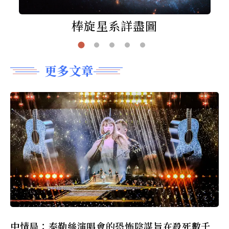
棒旋星系詳盡圖
更多文章
中情局：泰勒絲演唱會的恐怖陰謀旨在殺死數千