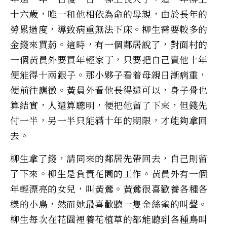
十六歲，唯一和他相依為命的母親，由於長年的
勞累過度，導致病重無法下床。柳生需要較多的
金錢來買葯。這時，有一個鄰居說了，對面村的
一個黃員外要買年輕家丁，只要把自己賣他十年
便能得十兩銀子。那小夥子看着母親日漸病重，
便前往應徵。黃員外看他長得還可以，身子骨也
算結實，人還算聰明，便把他留了下來，但錢先
付一半，另一半只能滿十年的期限，才能夠拿回
去。
柳生拿了錢，請同來的鄰居先帶回去，自己則留
了下來。柳生是負責花園的工作。黃員外有一個
年輕漂亮的女兒，叫黃鶯。黃鶯很喜歡養各種各
樣的小鳥，然而她最喜歡聽一隻金絲雀的叫聲。
柳生每次在花園裡養花植草的都能聽到各種鳥叫