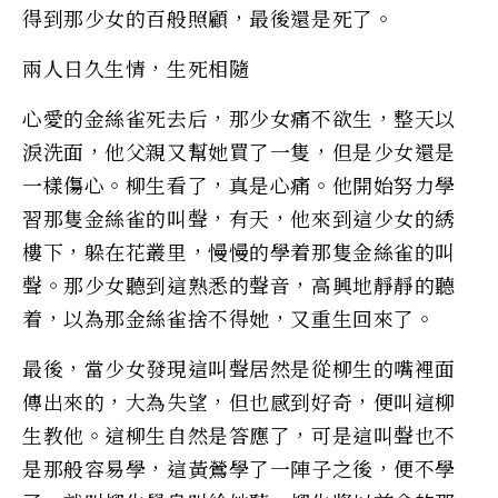
得到那少女的百般照顧，最後還是死了。
兩人日久生情，生死相隨
心愛的金絲雀死去后，那少女痛不欲生，整天以
淚洗面，他父親又幫她買了一隻，但是少女還是
一樣傷心。柳生看了，真是心痛。他開始努力學
習那隻金絲雀的叫聲，有天，他來到這少女的綉
樓下，躲在花叢里，慢慢的學着那隻金絲雀的叫
聲。那少女聽到這熟悉的聲音，高興地靜靜的聽
着，以為那金絲雀捨不得她，又重生回來了。
最後，當少女發現這叫聲居然是從柳生的嘴裡面
傳出來的，大為失望，但也感到好奇，便叫這柳
生教他。這柳生自然是答應了，可是這叫聲也不
是那般容易學，這黃鶯學了一陣子之後，便不學