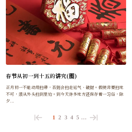
春节从初一到十五的讲究(图)
正月初一不能动用扫帚，否则会扫走运气、破财。假使非要扫地
不可，须从外头扫到里边。到今天许多地方还保存着一习俗，除
夕...
1
2
3
4
5
…