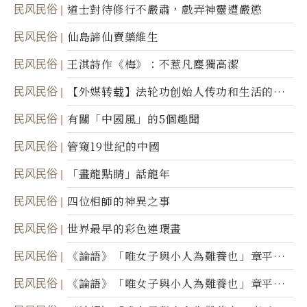
民风民俗
道士對待修行不嚴肅，戲弄神靈遭嚴懲
民风民俗
仙島諦仙賣藥維生
民风民俗
王淇詩作《梅》：不惹凡塵獨高潔
民风民俗
【外媒转载】法轮功创始人传功和生活的故
事
民风民俗
有關「中國風」的5個趣聞
民风民俗
管窺19世紀的中國
民风民俗
「畫龍點睛」話龍年
民风民俗
四位相師的神異之事
民风民俗
世界最早的彩色連環畫
民风民俗
《論語》「唯女子與小人為難養也」章平議
（三）
民风民俗
《論語》「唯女子與小人為難養也」章平議
（二）