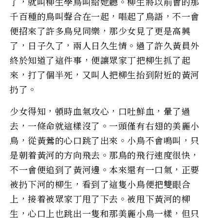
了，就叫柳生學鳥叫給她聽。柳生將以前會的那
千百種的鳥叫聲合在一起，唱起了鳥語，不一會
便招來了許多鳥兒同樂，那少女見了更是高興
了，日子久了，兩人日久生情。過了許久黃員外
終於知道了這件事，便讓眾家丁把柳生抓了起
來，打了個半死，又叫人把柳生抬到附近的黃河
扔了。
少女得知，頓時血氣攻心，口吐鮮血，暈了過
去，一條命就這樣沒了。一頭僅有右翅的美麗小
鳥，從黃鶯的心口跳了出來。小鳥不會鳴叫，只
是朝着黃河的方向飛去。那鳥的飛行速度很快，
不一會便追到了黃河邊。本來還有一口氣，正要
被扔下河的柳生，看到了這隻小鳥便把雙眼合
上，接着被眾家丁甩了下去。被甩下黃河的柳
生，心口上也跳出一隻和那美麗小鳥一樣，但只