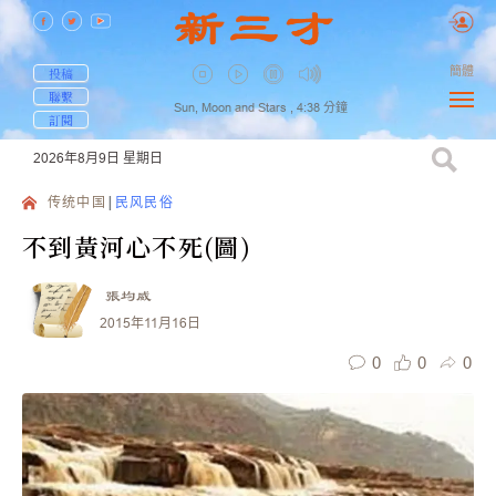
簡體
投稿
聯繫
Sun, Moon and Stars ,
4:38
分鐘
訂閱
2026年8月9日
星期日
传统中国
民风民俗
不到黃河心不死(圖)
張均威
2015年11月16日
0
0
0