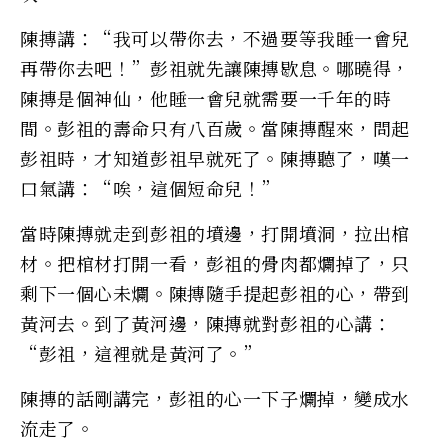
陳摶講：“我可以帶你去，不過要等我睡一會兒
再帶你去吧！”彭祖就先讓陳摶歇息。哪曉得，
陳摶是個神仙，他睡一會兒就需要一千年的時
間。彭祖的壽命只有八百歲。當陳摶醒來，問起
彭祖時，才知道彭祖早就死了。陳摶聽了，嘆一
口氣講：“唉，這個短命兒！”
當時陳摶就走到彭祖的墳邊，打開墳洞，拉出棺
材。把棺材打開一看，彭祖的骨肉都爛掉了，只
剩下一個心未爛。陳摶隨手提起彭祖的心，帶到
黃河去。到了黃河邊，陳摶就對彭祖的心講：
“彭祖，這裡就是黃河了。”
陳摶的話剛講完，彭祖的心一下子爛掉，變成水
流走了。