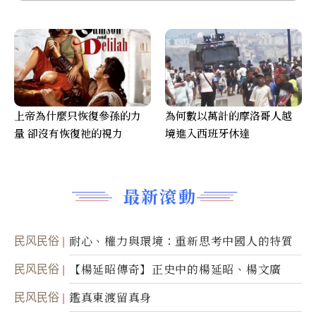
上帝為什麼只恢復參孫的力
為何數以萬計的摩洛哥人越
量 卻沒有恢復祂的視力
境進入西班牙休達
最新滾動
民风民俗
耐心、權力與環境：重新思考中國人的特質
民风民俗
【楊延昭傳奇】正史中的楊延昭、楊文廣
民风民俗
鑑真東渡留真身