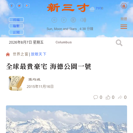
71
F
|
C
簡體
投稿
聯繫
Sun, Moon and Stars ,
4:38
分鐘
訂閱
2026年8月7日
星期五
Columbus
世界之窗
放眼天下
全球最貴豪宅 海德公園一號
張均威
2015年11月16日
0
0
0