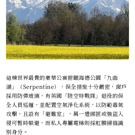
這棟世界最貴的豪華公寓俯瞰海德公園「九曲
湖」（Serpentine），保全措施十分嚴密，窗戶
採用防彈玻璃，有英國「陸空特戰隊」退役的保
全人員巡邏，並配置空氣淨化系統，以防範毒氣
攻擊，且設有「避難室」，萬一遭綁匪或強盜入
侵可暫時躲避，而私人專屬電梯則採虹膜掃描識
別身分。