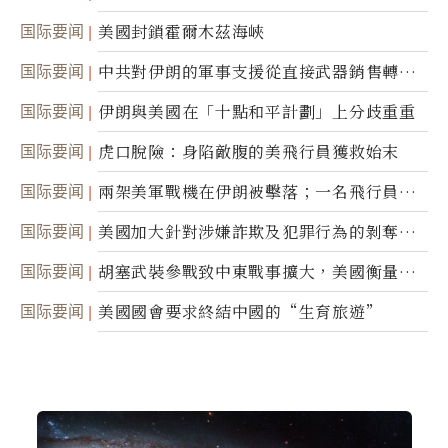
美軍基地的衛星影像
国际要闻
美國封鎖霍爾木茲海峽
国际要闻
中共對伊朗的軍事支援從直接武器銷售轉向
間接技術轉讓
国际要闻
伊朗與美國在「十點和平計劃」上分歧重重
国际要闻
虎口脫險：身陷敵腹的美飛行員獲救始末
国际要闻
兩架美軍戰機在伊朗被擊落；一名飛行員失
蹤
国际要闻
美國加大針對涉嫌詐欺及犯罪行為的剝奪公
民權力度
国际要闻
胡塞武裝參戰致中東戰事擴大，美國衡量地
面入侵的可能性
国际要闻
美國國會要求終結中國的“生育旅遊”