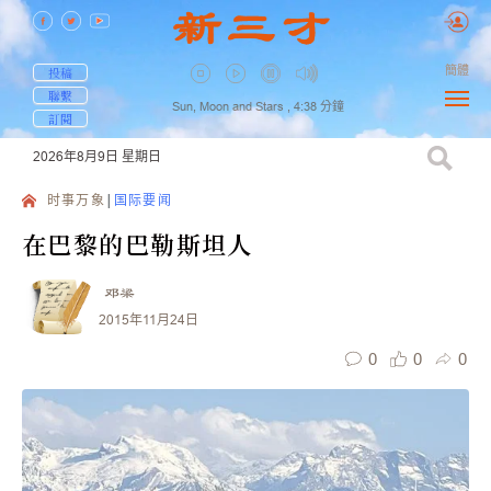
簡體
投稿
聯繫
Sun, Moon and Stars ,
4:38
分鐘
訂閱
2026年8月9日
星期日
时事万象
国际要闻
在巴黎的巴勒斯坦人
邓梁
2015年11月24日
0
0
0