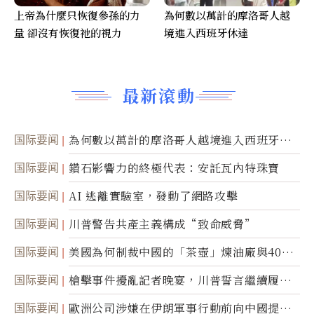
上帝為什麼只恢復參孫的力
為何數以萬計的摩洛哥人越
量 卻沒有恢復祂的視力
境進入西班牙休達
最新滾動
国际要闻
為何數以萬計的摩洛哥人越境進入西班牙休
達
国际要闻
鑽石影響力的終極代表：安託瓦內特珠寶
国际要闻
AI 逃離實驗室，發動了網路攻擊
国际要闻
川普警告共產主義構成“致命威脅”
国际要闻
美國為何制裁中國的「茶壺」煉油廠與40家
航運公司
国际要闻
槍擊事件擾亂記者晚宴，川普誓言繼續履行
職責
国际要闻
歐洲公司涉嫌在伊朗軍事行動前向中國提供