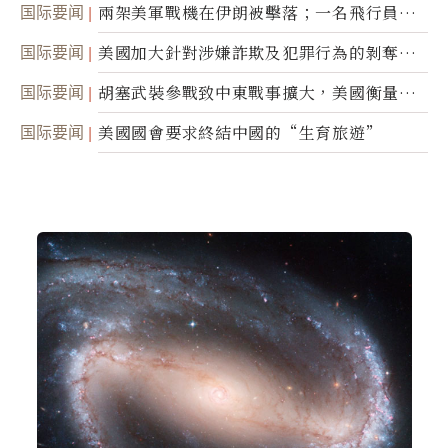
国际要闻
兩架美軍戰機在伊朗被擊落；一名飛行員失
蹤
国际要闻
美國加大針對涉嫌詐欺及犯罪行為的剝奪公
民權力度
国际要闻
胡塞武裝參戰致中東戰事擴大，美國衡量地
面入侵的可能性
国际要闻
美國國會要求終結中國的“生育旅遊”