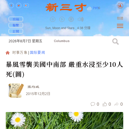
71
F
|
C
簡體
投稿
聯繫
Sun, Moon and Stars ,
4:38
分鐘
訂閱
2026年8月7日
星期五
Columbus
时事万象
国际要闻
暴風雪襲美國中南部 嚴重水浸至少10人
死(圖)
張均威
2015年12月2日
0
0
0