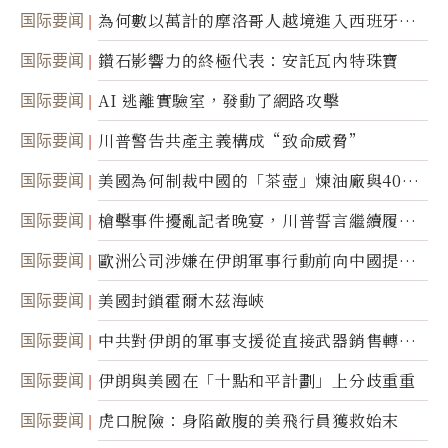
国际要闻
為何數以萬計的摩洛哥人越境進入西班牙休
達
国际要闻
鑽石影響力的終極代表：安託瓦內特珠寶
国际要闻
AI 逃離實驗室，發動了網路攻擊
国际要闻
川普警告共產主義構成“致命威脅”
国际要闻
美國為何制裁中國的「茶壺」煉油廠與40家
航運公司
国际要闻
槍擊事件擾亂記者晚宴，川普誓言繼續履行
職責
国际要闻
歐洲公司涉嫌在伊朗軍事行動前向中國提供
美軍基地的衛星影像
国际要闻
美國封鎖霍爾木茲海峽
国际要闻
中共對伊朗的軍事支援從直接武器銷售轉向
間接技術轉讓
国际要闻
伊朗與美國在「十點和平計劃」上分歧重重
国际要闻
虎口脫險：身陷敵腹的美飛行員獲救始末