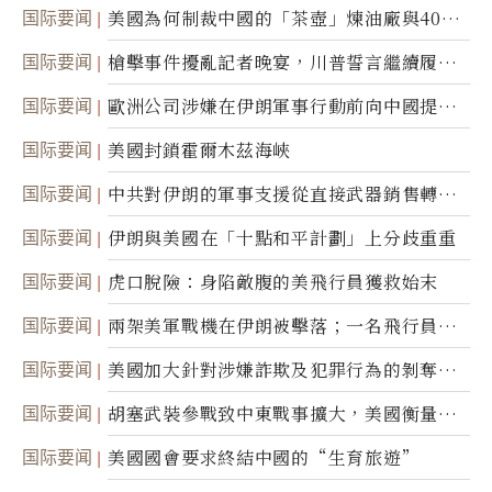
国际要闻
美國為何制裁中國的「茶壺」煉油廠與40家
航運公司
国际要闻
槍擊事件擾亂記者晚宴，川普誓言繼續履行
職責
国际要闻
歐洲公司涉嫌在伊朗軍事行動前向中國提供
美軍基地的衛星影像
国际要闻
美國封鎖霍爾木茲海峽
国际要闻
中共對伊朗的軍事支援從直接武器銷售轉向
間接技術轉讓
国际要闻
伊朗與美國在「十點和平計劃」上分歧重重
国际要闻
虎口脫險：身陷敵腹的美飛行員獲救始末
国际要闻
兩架美軍戰機在伊朗被擊落；一名飛行員失
蹤
国际要闻
美國加大針對涉嫌詐欺及犯罪行為的剝奪公
民權力度
国际要闻
胡塞武裝參戰致中東戰事擴大，美國衡量地
面入侵的可能性
国际要闻
美國國會要求終結中國的“生育旅遊”