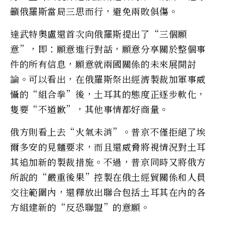
籲俄羅斯當局三思而行，避免兩敗俱傷。
達武特奧盧還首次向俄羅斯提出了“三個願
意”，即：願意進行對話，願意分享關於整個事
件的所有信息，願意就兩國關係的未來展開討
論。可以看出，在俄羅斯祭出經濟製裁加軍事威
懾的“組合拳”後，土耳其的態度正逐步軟化，
隻要“不道歉”，其他事情都好商量。
俄方則看上去“火氣未消”。普京不僅拒絕了埃
爾多安的見麵要求，而且還威脅將視情況對土耳
其追加新的製裁措施。不過，普京同時又將俄方
所說的“嚴重後果”控製在俄土經貿關係和人員
交往範圍內，還釋放出聯合包括土耳其在內的各
方組建新的“反恐聯盟”的意願。