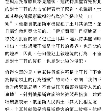
在與斯托爾滕貝格見麵後，達武特奧盧首先對北
約對土耳其的大力支持表示了感謝，並強調，土
耳其擊落俄羅斯戰機的行為完全是出於“自
衛”。他指責俄羅斯軍機侵犯了土耳其領空，並
且轟炸敘利亞北部的非“伊斯蘭國”目標地區，
導致大批新的難民逃往土耳其。達武特奧盧同時
指出，土敘邊境不僅是土耳其的邊界，也是北約
的邊界，因此，任何侵犯土敘邊境的行為，不僅
是對土耳其的侵犯，也是對北約的侵犯。
值得注意的是，達武特奧盧在堅稱土耳其“不會
為捍衛領土的行為道歉”的同時，強調“我們不
會升級緊張局勢，不會做任何傷害俄羅斯人民的
事情”。針對俄羅斯實施的經濟製裁措施，達武
特奧盧表示，俄羅斯人民與土耳其人民相互友
好，土耳其就像是俄羅斯遊客的第二故鄉。他呼