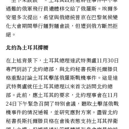
遇難的俄軍飛行員遺體移交給了俄羅斯。埃爾多
安還多次提出，希望與俄總統普京在巴黎氣候變
化大會期間舉行麵對麵會談，但遭到俄方斷然拒
絕。
北約為土耳其撐腰
在上述背景下，土耳其總理達武特奧盧11月30日
專門到訪了北約總部，與北約秘書長斯托爾滕貝
格重點討論土耳其擊落俄羅斯戰機事件。這是達
武特奧盧就任土耳其總理以來首次訪問北約總
部。此前，應土耳其的要求，北約理事會在11月
24日下午緊急召開了特別會議，聽取土擊落俄戰
機事件的情況通報，並研究應對方案。盡管北約
秘書長斯托爾滕貝格在會後表態支持土耳其捍衛