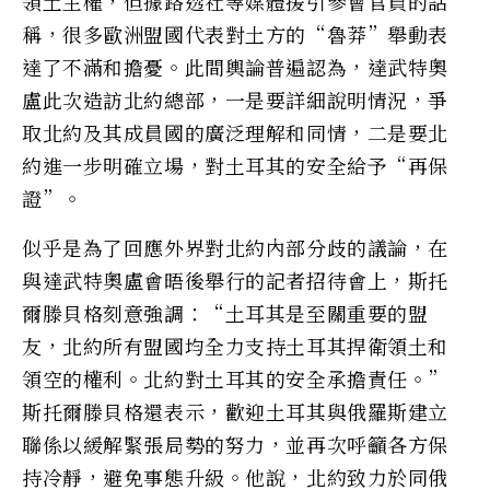
領土主權，但據路透社等媒體援引參會官員的話
稱，很多歐洲盟國代表對土方的“魯莽”舉動表
達了不滿和擔憂。此間輿論普遍認為，達武特奧
盧此次造訪北約總部，一是要詳細說明情況，爭
取北約及其成員國的廣泛理解和同情，二是要北
約進一步明確立場，對土耳其的安全給予“再保
證”。
似乎是為了回應外界對北約內部分歧的議論，在
與達武特奧盧會晤後舉行的記者招待會上，斯托
爾滕貝格刻意強調：“土耳其是至關重要的盟
友，北約所有盟國均全力支持土耳其捍衛領土和
領空的權利。北約對土耳其的安全承擔責任。”
斯托爾滕貝格還表示，歡迎土耳其與俄羅斯建立
聯係以緩解緊張局勢的努力，並再次呼籲各方保
持冷靜，避免事態升級。他說，北約致力於同俄