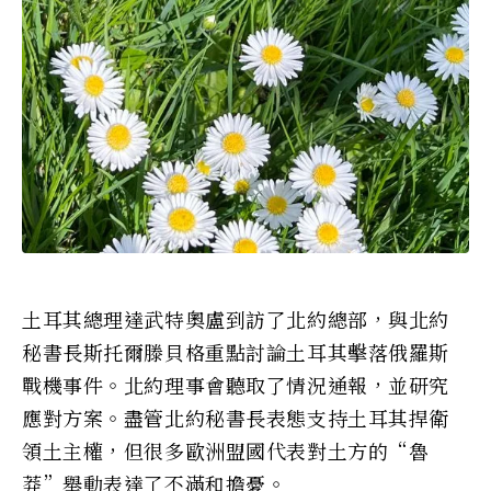
土耳其總理達武特奧盧到訪了北約總部，與北約
秘書長斯托爾滕貝格重點討論土耳其擊落俄羅斯
戰機事件。北約理事會聽取了情況通報，並研究
應對方案。盡管北約秘書長表態支持土耳其捍衛
領土主權，但很多歐洲盟國代表對土方的“魯
莽”舉動表達了不滿和擔憂。