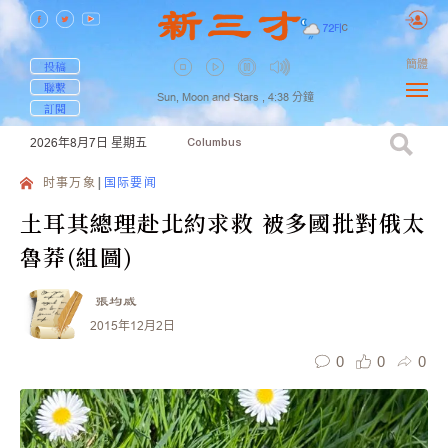
72
F
|
C
簡體
投稿
聯繫
Sun, Moon and Stars ,
4:38
分鐘
訂閱
2026年8月7日
星期五
Columbus
时事万象
国际要闻
土耳其總理赴北約求救 被多國批對俄太
魯莽(組圖)
張均威
2015年12月2日
0
0
0