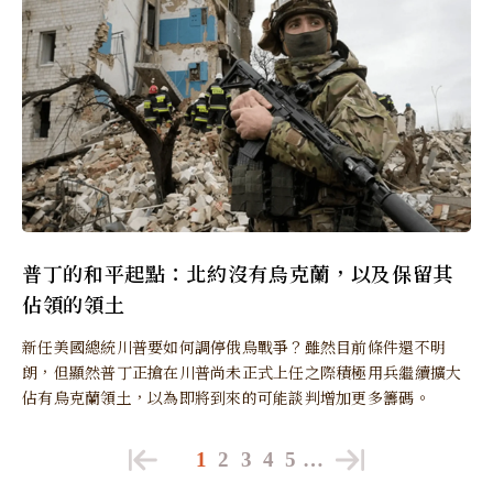
普丁的和平起點：北約沒有烏克蘭，以及保留其
佔領的領土
新任美國總統川普要如何調停俄烏戰爭？雖然目前條件還不明
朗，但顯然普丁正搶在川普尚未正式上任之際積極用兵繼續擴大
佔有烏克蘭領土，以為即將到來的可能談判增加更多籌碼。
1
2
3
4
5
…