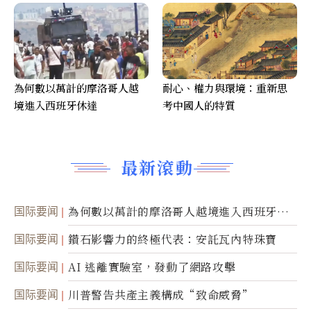
為何數以萬計的摩洛哥人越
耐心、權力與環境：重新思
境進入西班牙休達
考中國人的特質
最新滾動
国际要闻
為何數以萬計的摩洛哥人越境進入西班牙休
達
国际要闻
鑽石影響力的終極代表：安託瓦內特珠寶
国际要闻
AI 逃離實驗室，發動了網路攻擊
国际要闻
川普警告共產主義構成“致命威脅”