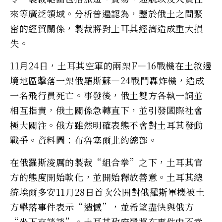
來等廣泛領域。分析普遍認為，鑒於俄土之間緊
密的經貿關係，製裁將對土耳其經濟造成重大損
失。
11月24日，土耳其空軍的兩架F—16戰機在土敘邊
境地區擊落一架俄羅斯蘇—24戰鬥轟炸機，造成
一名飛行員死亡。事發後，俄土雙方各執一詞並
相互指責，俄土關係急轉直下，並引發國際社會
極大關注。俄方雖然明確表態不會對土耳其發動
戰爭。資料圖：布魯塞爾北約總部。
在俄羅斯淩厲的製裁“組合拳”之下，土耳其官
方的態度開始軟化，並開始釋放善意。土耳其總
統埃爾多安11月28日首次公開對俄羅斯軍機被土
方擊落事件表示“遺憾”，並希望盡快與俄方
“坐下來談談”。土耳其政府還將在事件中不幸