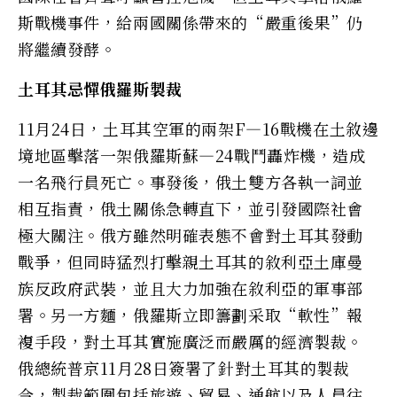
斯戰機事件，給兩國關係帶來的“嚴重後果”仍
將繼續發酵。
土耳其忌憚俄羅斯製裁
11月24日，土耳其空軍的兩架F—16戰機在土敘邊
境地區擊落一架俄羅斯蘇—24戰鬥轟炸機，造成
一名飛行員死亡。事發後，俄土雙方各執一詞並
相互指責，俄土關係急轉直下，並引發國際社會
極大關注。俄方雖然明確表態不會對土耳其發動
戰爭，但同時猛烈打擊親土耳其的敘利亞土庫曼
族反政府武裝，並且大力加強在敘利亞的軍事部
署。另一方麵，俄羅斯立即籌劃采取“軟性”報
複手段，對土耳其實施廣泛而嚴厲的經濟製裁。
俄總統普京11月28日簽署了針對土耳其的製裁
令，製裁範圍包括旅遊、貿易、通航以及人員往