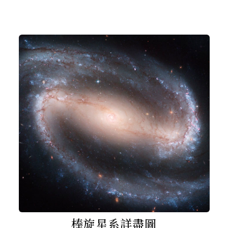
棒旋星系詳盡圖