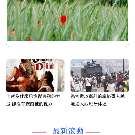
上帝為什麼只恢復參孫的力
為何數以萬計的摩洛哥人越
量 卻沒有恢復祂的視力
境進入西班牙休達
最新滾動