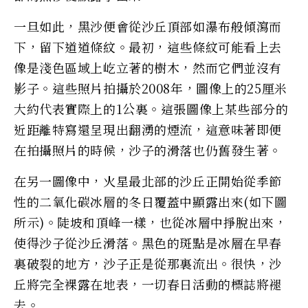
一旦如此，黑沙便會從沙丘頂部如瀑布般傾瀉而
下，留下道道條紋。最初，這些條紋可能看上去
像是淺色區域上屹立著的樹木，然而它們並沒有
影子。這些照片拍攝於2008年，圖像上的25厘米
大約代表實際上的1公裏。這張圖像上某些部分的
近距離特寫還呈現出翻湧的煙流，這意味著即便
在拍攝照片的時候，沙子的滑落也仍舊發生著。
在另一圖像中，火星最北部的沙丘正開始從季節
性的二氧化碳冰層的冬日覆蓋中顯露出來(如下圖
所示)。陡坡和頂峰一樣，也從冰層中掙脫出來，
使得沙子從沙丘滑落。黑色的斑點是冰層在早春
裏破裂的地方，沙子正是從那裏流出。很快，沙
丘將完全裸露在地表，一切春日活動的標誌將褪
去。