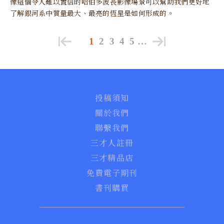
像這個令人難以置信的哈​​伯多波長影像場景可以幫助我們更好地
了解銀河系中質量最大、最亮的恆星是如何形成的。
1
2
3
4
5
…
投稿須知
關於我們
聯繫我們
三才人註冊
三才精品店
免費電子期刊
書刊購買