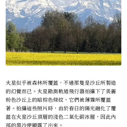
火星似乎被森林所覆蓋，不過那隻是沙丘所製造
的幻覺而已。火星勘測軌道飛行器拍攝下了美麗
粉色沙丘上的暗棕色條紋，它們被薄霧所覆蓋
著。拍攝這些照片時，由於春日的陽光融化了覆
蓋在火星沙丘頂層的淺色二氧化碳冰層，因此內
部的黑沙便顯露了出來。