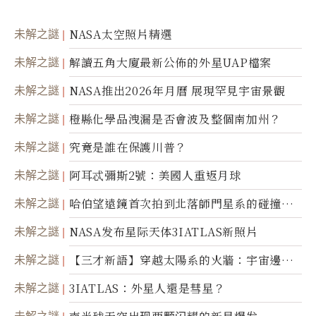
未解之謎
NASA太空照片精選
未解之謎
解讀五角大廈最新公佈的外星UAP檔案
未解之謎
NASA推出2026年月曆 展現罕見宇宙景觀
未解之謎
橙縣化學品洩漏是否會波及整個南加州？
未解之謎
究竟是誰在保護川普？
未解之謎
阿耳忒彌斯2號：美國人重返月球
未解之謎
哈伯望遠鏡首次拍到北落師門星系的碰撞與
爆炸
未解之謎
NASA发布星际天体3IATLAS新照片
未解之謎
【三才新語】穿越太陽系的火牆：宇宙邊界
新啟示
未解之謎
3IATLAS：外星人還是彗星？