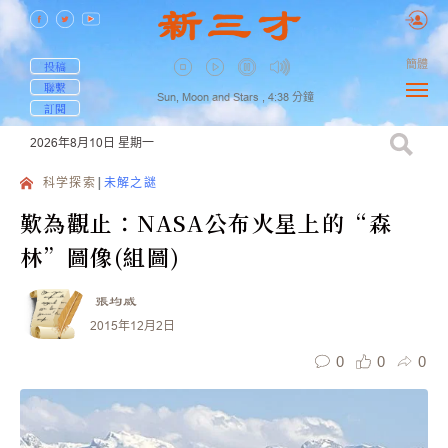
簡體
投稿
聯繫
Sun, Moon and Stars ,
4:38
分鐘
訂閱
2026年8月10日
星期一
科学探索
未解之謎
歎為觀止：NASA公布火星上的“森
林”圖像(組圖)
張均威
2015年12月2日
0
0
0