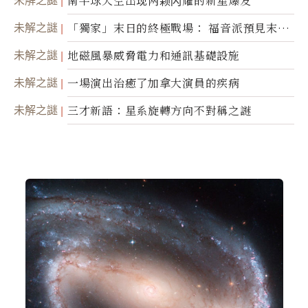
未解之謎
南半球天空出现两颗闪耀的新星爆发
未解之謎
「獨家」末日的終極戰場： 福音派預見末
世；希臘僧侶預言以色列的攻擊
未解之謎
地磁風暴威脅電力和通訊基礎設施
未解之謎
一場演出治癒了加拿大演員的疾病
未解之謎
三才新語：星系旋轉方向不對稱之謎