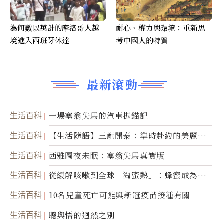
為何數以萬計的摩洛哥人越
耐心、權力與環境：重新思
境進入西班牙休達
考中國人的特質
最新滾動
生活百科
一場塞翁失馬的汽車拋錨記
生活百科
【生活隨語】三龍開泰：準時赴約的美麗震
撼
生活百科
西雅圖夜未眠：塞翁失馬真實版
生活百科
從緩解咳嗽到全球「淘蜜熱」：蜂蜜成為健
康產業前沿商品
生活百科
10名兒童死亡可能與新冠疫苗接種有關
生活百科
聰與悟的迥然之別