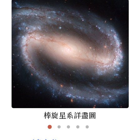
棒旋星系詳盡圖