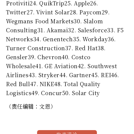
Protiviti24. QuikTrip25. Apple26.
Twitter27. Vivint Solar28. Paycom29.
Wegmans Food Markets30. Slalom
Consulting31. Akamai32. Salesforce33. F5
Networks34. Genentech35. Workday36.
Turner Construction37. Red Hat38.
Gensler39. Chevron40. Costco
Wholesale41. GE Aviation42. Southwest
Airlines43. Stryker44. Gartner45. REI46.
Red Bull47. NIKE48. Total Quality
Logistics49. Concur50. Solar City
（责任编辑：文恩）