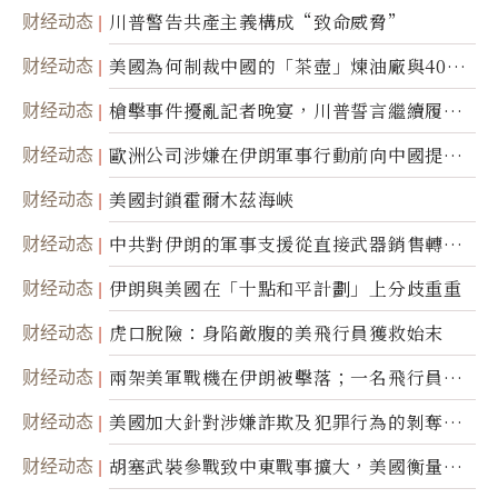
财经动态
川普警告共產主義構成“致命威脅”
财经动态
美國為何制裁中國的「茶壺」煉油廠與40家
航運公司
财经动态
槍擊事件擾亂記者晚宴，川普誓言繼續履行
職責
财经动态
歐洲公司涉嫌在伊朗軍事行動前向中國提供
美軍基地的衛星影像
财经动态
美國封鎖霍爾木茲海峽
财经动态
中共對伊朗的軍事支援從直接武器銷售轉向
間接技術轉讓
财经动态
伊朗與美國在「十點和平計劃」上分歧重重
财经动态
虎口脫險：身陷敵腹的美飛行員獲救始末
财经动态
兩架美軍戰機在伊朗被擊落；一名飛行員失
蹤
财经动态
美國加大針對涉嫌詐欺及犯罪行為的剝奪公
民權力度
财经动态
胡塞武裝參戰致中東戰事擴大，美國衡量地
面入侵的可能性