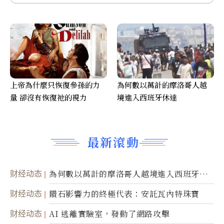
上帝為什麼只恢復參孫的力
為何數以萬計的摩洛哥人越
量 卻沒有恢復祂的視力
境進入西班牙休達
最新滾動
财经动态
為何數以萬計的摩洛哥人越境進入西班牙休
達
财经动态
鑽石影響力的終極代表：安託瓦內特珠寶
财经动态
AI 逃離實驗室，發動了網路攻擊