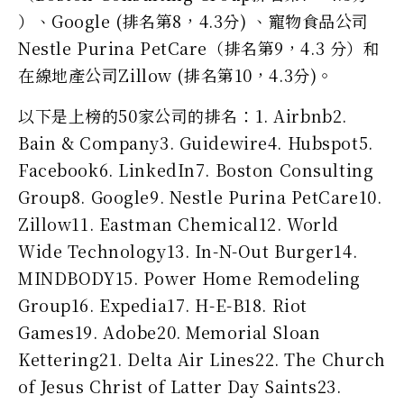
）、Google (排名第8，4.3分) 、寵物食品公司
Nestle Purina PetCare（排名第9，4.3 分）和
在線地產公司Zillow (排名第10，4.3分)。
以下是上榜的50家公司的排名：1. Airbnb2.
Bain & Company3. Guidewire4. Hubspot5.
Facebook6. LinkedIn7. Boston Consulting
Group8. Google9. Nestle Purina PetCare10.
Zillow11. Eastman Chemical12. World
Wide Technology13. In-N-Out Burger14.
MINDBODY15. Power Home Remodeling
Group16. Expedia17. H-E-B18. Riot
Games19. Adobe20. Memorial Sloan
Kettering21. Delta Air Lines22. The Church
of Jesus Christ of Latter Day Saints23.