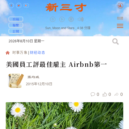
簡體
投稿
聯繫
Sun, Moon and Stars ,
4:38
分鐘
訂閱
2026年8月10日
星期一
时事万象
财经动态
美國員工評最佳雇主 Airbnb第一
張均威
2015年12月10日
0
0
0