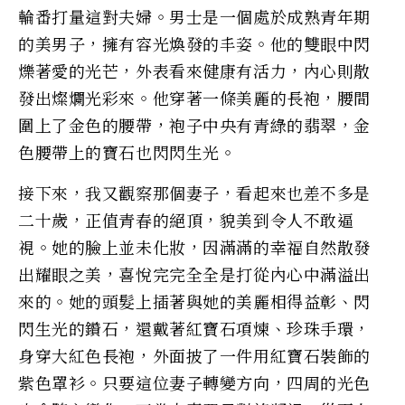
輪番打量這對夫婦。男士是一個處於成熟青年期
的美男子，擁有容光煥發的丰姿。他的雙眼中閃
爍著愛的光芒，外表看來健康有活力，內心則散
發出燦爛光彩來。他穿著一條美麗的長袍，腰間
圍上了金色的腰帶，袍子中央有青綠的翡翠，金
色腰帶上的寶石也閃閃生光。
接下來，我又觀察那個妻子，看起來也差不多是
二十歲，正值青春的絕頂，貌美到令人不敢逼
視。她的臉上並未化妝，因滿滿的幸福自然散發
出耀眼之​​美，喜悅完完全全是打從內心中滿溢出
來的。她的頭髮上插著與她的美麗相得益彰、閃
閃生光的鑽石，還戴著紅寶石項煉、珍珠手環，
身穿大紅色長袍，外面披了一件用紅寶石裝飾的
紫色罩衫。只要這位妻子轉變方向，四周的光色