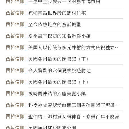
西哲信仰
一生中至少要去一次的藝術博物館
西哲信仰
宛如童話世界般的鄉村住宅
西哲信仰
至今依然屹立的童話城堡
西哲信仰
夏季最宜探訪的知名迷你小鎮
西哲信仰
美国人以传统与多元并蓄的方式庆祝独立日2
50周年
西哲信仰
美國各州最美的圖書館（下）
西哲信仰
令人驚歎的六個夏季旅遊勝地
西哲信仰
美國各州最美的圖書館（上）
西哲信仰
被時間凍結的六座美麗小鎮
西哲信仰
科學神父否認愛爾蘭三個男孩目睹了聖母顯
靈
西哲信仰
聖伯納：鄉村貧女得神眷，修得百年不腐身
西哲信仰
美國加州紅杉國家公園