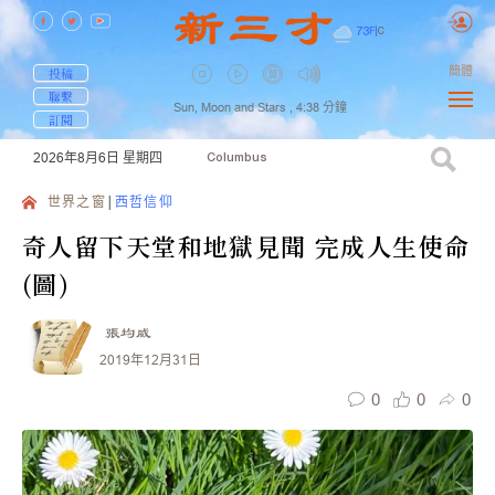
73
F
|
C
簡體
投稿
聯繫
Sun, Moon and Stars ,
4:38
分鐘
訂閱
2026年8月6日
星期四
Columbus
世界之窗
西哲信仰
奇人留下天堂和地獄見聞 完成人生使命
(圖)
張均威
2019年12月31日
0
0
0