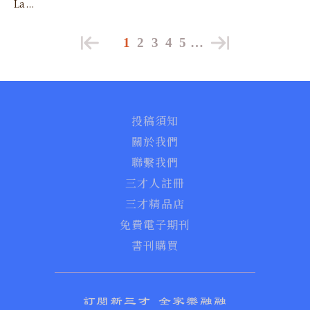
La...
1
2
3
4
5
…
投稿須知
關於我們
聯繫我們
三才人註冊
三才精品店
免費電子期刊
書刊購買
訂閱新三才 全家樂融融