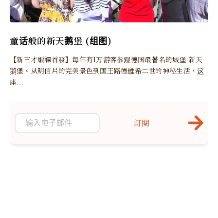
童话般的新天鹅堡 (组图)
【新三才編譯首發】每年有1万游客参观德国最著名的城堡-新天
鹅堡。从明信片的完美景色到国王路德维希二世的神秘生活，这
座...
訂閱