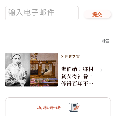
提交
标签
:
>
世界之窗
聖伯納：鄉村
貧女得神眷，
修得百年不腐
身
发表评论