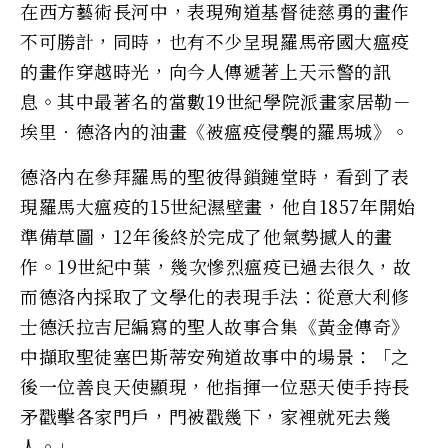
在西方藝術長河中，表現殉道基督徒慈勇的畫作
不可勝計，同時，也有不少呈現羅馬帝國大瘟疫
的畫作穿越時光，向今人傳遞著上天示警的訊
息。其中最著名的當數19世紀學院派畫家居勒－
埃里‧德洛內的油畫《被瘟疫侵襲的羅馬城》。
德洛內在參拜羅馬的聖彼得鎖鏈堂時，看到了表
現羅馬大瘟疫的15世紀濕壁畫，他自1857年開始
準備草圖，12年後終於完成了他氣勢撼人的畫
作。19世紀中葉，幾次慘烈瘟疫已過去很久，故
而德洛內採取了文學化的表現手法：從意大利修
士德沃拉吉尼編寫的聖人故事合集《黃金傳奇》
中擷取聖徒塞巴斯蒂安殉道故事中的場景：「之
後一位善良天使顯現，他指揮一位惡天使手持長
矛戳擊各家門戶，門被戳幾下，家裡就死去幾
人。」