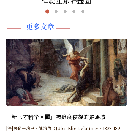
棒旋星系詳盡圖
更多文章
『新三才精华回顾』被瘟疫侵襲的羅馬城
[法]居勒－埃里‧德洛內（Jules Elie Delaunay，1828-189