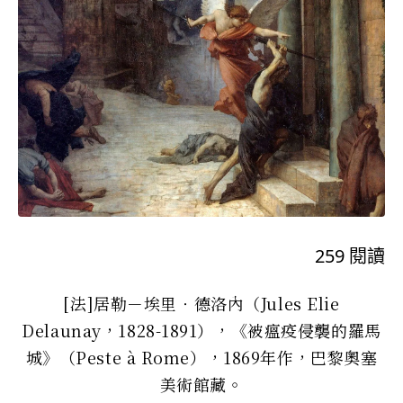
259
閱讀
[法]居勒－埃里‧德洛內（Jules Elie
Delaunay，1828-1891），《被瘟疫侵襲的羅馬
城》（Peste à Rome），1869年作，巴黎奧塞
美術館藏。