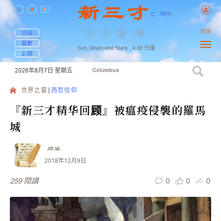
76
F
|
C
簡體
投稿
聯繫
Sun, Moon and Stars ,
4:38
分鐘
訂閱
2026年8月7日
星期五
Columbus
世界之窗
西哲信仰
『新三才精华回顾』被瘟疫侵襲的羅馬
城
邓梁
2018年12月9日
0
0
0
259
閱讀