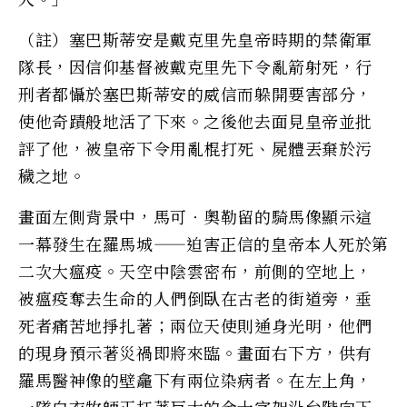
（註）塞巴斯蒂安是戴克里先皇帝時期的禁衛軍
隊長，因信仰基督被戴克里先下令亂箭射死，行
刑者都懾於塞巴斯蒂安的威信而躲開要害部分，
使他奇蹟般地活了下來。之後他去面見皇帝並批
評了他，被皇帝下令用亂棍打死、屍體丟棄於污
穢之地。
畫面左側背景中，馬可‧奧勒留的騎馬像顯示這
一幕發生在羅馬城——迫害正信的皇帝本人死於第
二次大瘟疫。天空中陰雲密布，前側的空地上，
被瘟疫奪去生命的人們倒臥在古老的街道旁，垂
死者痛苦地掙扎著；兩位天使則通身光明，他們
的現身預示著災禍即將來臨。畫面右下方，供有
羅馬醫神像的壁龕下有兩位染病者。在左上角，
一隊白衣牧師正扛著巨大的金十字架沿台階向下