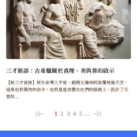
三才新語：古希臘關於真理、美與善的啟示
【新三才首發】將生命帶入宇宙，跟隨太陽神阿波羅飛過天空，
這是他對萬物的命令。他將星星放置在他們的路線上，設計了天
堂的...
1
2
3
4
5
…