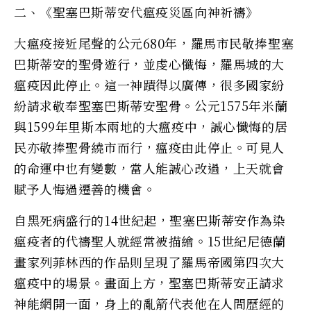
二、《聖塞巴斯蒂安代瘟疫災區向神祈禱》
大瘟疫接近尾聲的公元680年，羅馬市民敬捧聖塞
巴斯蒂安的聖骨遊行，並虔心懺悔，羅馬城的大
瘟疫因此停止。這一神蹟得以廣傳，很多國家紛
紛請求敬奉聖塞巴斯蒂安聖骨。公元1575年米蘭
與1599年里斯本兩地的大瘟疫中，誠心懺悔的居
民亦敬捧聖骨繞市而行，瘟疫由此停止。可見人
的命運中也有變數，當人能誠心改過，上天就會
賦予人悔過遷善的機會。
自黑死病盛行的14世紀起，聖塞巴斯蒂安作為染
瘟疫者的代禱聖人就經常被描繪。15世紀尼德蘭
畫家列菲林西的作品則呈現了羅馬帝國第四次大
瘟疫中的場景。畫面上方，聖塞巴斯蒂安正請求
神能網開一面，身上的亂箭代表他在人間歷經的