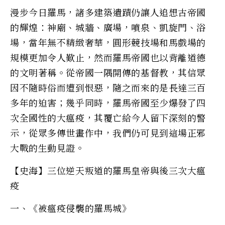
漫步今日羅馬，諸多建築遺蹟仍讓人追想古帝國
的輝煌：神廟、城牆、廣場，噴泉、凱旋門、浴
場，當年無不精緻奢華，圓形競技場和馬戲場的
規模更加令人歎止，然而羅馬帝國也以背離道德
的文明著稱。從帝國一隅開傳的基督教，其信眾
因不隨時俗而遭到恨惡，隨之而來的是長達三百
多年的迫害；幾乎同時，羅馬帝國至少爆發了四
次全國性的大瘟疫，其覆亡給今人留下深刻的警
示，從眾多傳世畫作中，我們仍可見到這場正邪
大戰的生動見證。
【史海】三位逆天叛道的羅馬皇帝與後三次大瘟
疫
一、《被瘟疫侵襲的羅馬城》