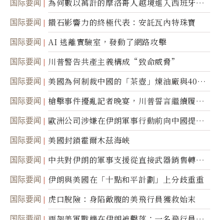
国际要闻
為何數以萬計的摩洛哥人越境進入西班牙休
達
国际要闻
鑽石影響力的終極代表：安託瓦內特珠寶
国际要闻
AI 逃離實驗室，發動了網路攻擊
国际要闻
川普警告共產主義構成“致命威脅”
国际要闻
美國為何制裁中國的「茶壺」煉油廠與40家
航運公司
国际要闻
槍擊事件擾亂記者晚宴，川普誓言繼續履行
職責
国际要闻
歐洲公司涉嫌在伊朗軍事行動前向中國提供
美軍基地的衛星影像
国际要闻
美國封鎖霍爾木茲海峽
国际要闻
中共對伊朗的軍事支援從直接武器銷售轉向
間接技術轉讓
国际要闻
伊朗與美國在「十點和平計劃」上分歧重重
国际要闻
虎口脫險：身陷敵腹的美飛行員獲救始末
国际要闻
兩架美軍戰機在伊朗被擊落；一名飛行員失