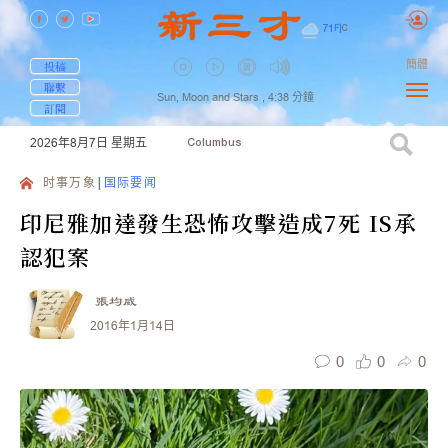
71
F
|
C
簡體
投稿
聯繫
Sun, Moon and Stars ,
4:38
分鐘
訂閱
2026年8月7日
星期五
Columbus
时事万象
国际要闻
印尼雅加達發生恐怖攻擊造成7死 IS承
認犯案
張均威
2016年1月14日
0
0
0