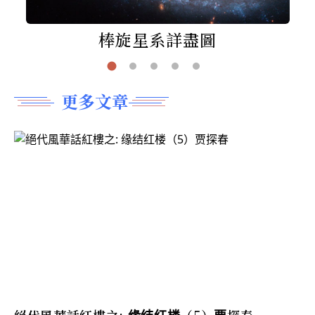
棒旋星系詳盡圖
更多文章
絕代風華話紅樓之: 缘结红楼（5）贾探春