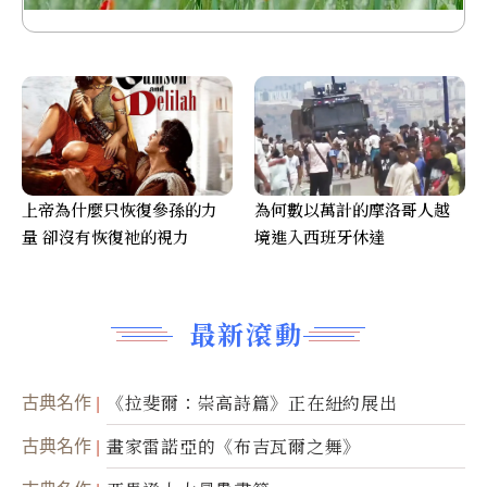
上帝為什麼只恢復參孫的力
為何數以萬計的摩洛哥人越
量 卻沒有恢復祂的視力
境進入西班牙休達
最新滾動
古典名作
《拉斐爾：崇高詩篇》正在紐約展出
古典名作
畫家雷諾亞的《布吉瓦爾之舞》