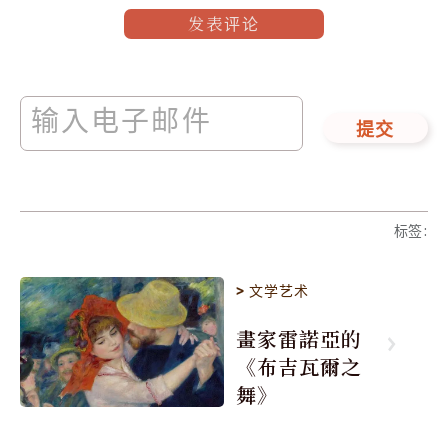
发表评论
提交
标签
:
>
文学艺术
畫家雷諾亞的
《布吉瓦爾之
舞》