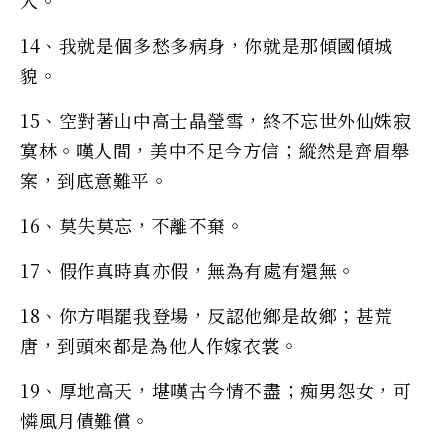
14、我就是個多愁多病身，你就是那傾國傾城
貌。
15、空對著山中高士晶瑩雪，終不忘世外仙姝寂
寞林。嘆人間，美中不足今方信；縱然是齊眉舉
案，到底意難平。
16、莫失莫忘，不離不棄。
17、假作真時真亦假，無為有處有還無。
18、你方唱罷我登場，反認他鄉是故鄉；甚荒
唐，到頭來都是為他人作嫁衣裳。
19、厚地高天，堪嘆古今情不盡；痴男怨女，可
憐風月債難償。