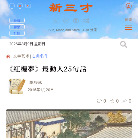
簡體
投稿
聯繫
Sun, Moon and Stars ,
4:38
分鐘
訂閱
2026年8月9日
星期日
文学艺术
古典名作
《紅樓夢》最動人25句話
張均威
2016年1月20日
0
0
0