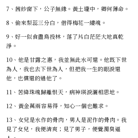
7、茜紗窗下，公子無緣。黃土壠中，卿何薄命。
8、偷來梨蕊三分白，借得梅花一縷魂。
9、好一似食盡鳥投林，落了片白茫茫大地真乾
淨。
10、他是甘露之惠，我並無此水可還。他既下世
為人，我也去下世為人，但把我一生的眼淚還
他，也償還的過他了。
11、苦絳珠魂歸離恨天，病神瑛淚灑相思地。
12、黃金萬兩容易得，知心一個也難求。
13、女兒是水作的骨肉，男人是泥作的骨肉。我
見了女兒，我便清爽；見了男子，便覺濁臭逼
人。