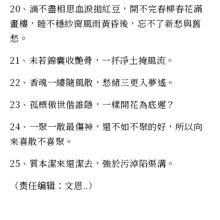
20、滴不盡相思血淚拋紅豆，開不完春柳春花滿
畫樓，睡不穩紗窗風雨黃昏後，忘不了新愁與舊
愁。
21、未若錦囊收艷骨，一抔凈土掩風流。
22、香魂一縷隨風散，愁緒三更入夢遙。
23、孤標傲世偕誰隱，一樣開花為底遲？
24、一聚一散最傷神，還不如不聚的好，所以向
來喜散不喜聚。
25、質本潔來還潔去，強於污淖陷渠溝。
（责任编辑：文恩..）