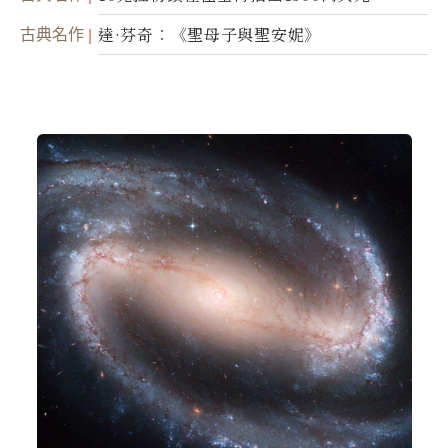
古典名作
達·芬奇︰《聖母子與聖安妮》