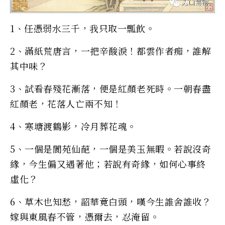
1、任憑弱水三千，我只取一瓢飲。
2、滿紙荒唐言，一把辛酸淚！都雲作者痴，誰解
其中味？
3、試看春殘花漸落，便是紅顏老死時。一朝春盡
紅顏老，花落人亡兩不知！
4、寒塘渡鶴影，冷月葬花魂。
5、一個是閬苑仙葩，一個是美玉無暇。若說沒奇
緣，今生偏又遇著他；若說有奇緣，如何心事終
虛化？
6、草木也知愁，韶華竟白頭，嘆今生誰舍誰收？
嫁與東風春不管，憑爾去，忍淹留。