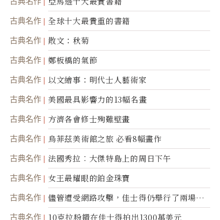
古典名作
亞馬遜十大最貴書籍
古典名作
全球十大最貴重的書籍
古典名作
散文：秋菊
古典名作
鄭板橋的氣節
古典名作
以文繪事：明代士人藝術家
古典名作
美國最具影響力的13幅名畫
古典名作
方濟各會修士殉難壁畫
古典名作
烏菲茲美術館之旅 必看8幅畫作
古典名作
法國秀拉︰大傑特島上的周日下午
古典名作
女王最耀眼的鉑金珠寶
古典名作
儘管遭受網路攻擊，佳士得仍舉行了兩場拍
賣
古典名作
10克拉粉鑽在佳士得拍出1300萬美元