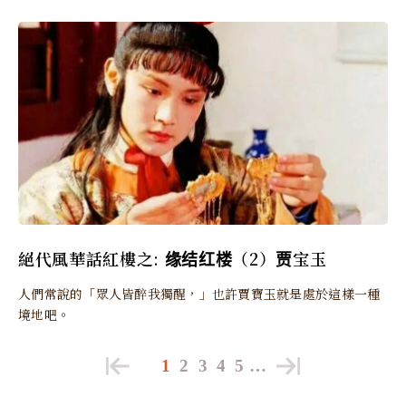
絕代風華話紅樓之: 缘结红楼（2）贾宝玉
人們常說的「眾人皆醉我獨醒，」也許賈寶玉就是處於這樣一種
境地吧。
1
2
3
4
5
…