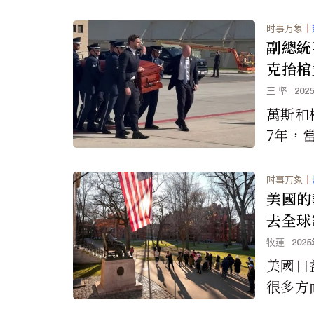
时事万象
｜
副總統
克抬棺
王 坚
202
萬斯和
7年，
爾森今
一個如
时事万象
｜
演出結
美國的
收到了
去全球
讚他的
牧蓮
202
說，這
美國日
但對萬
很多方
持久友
美國教