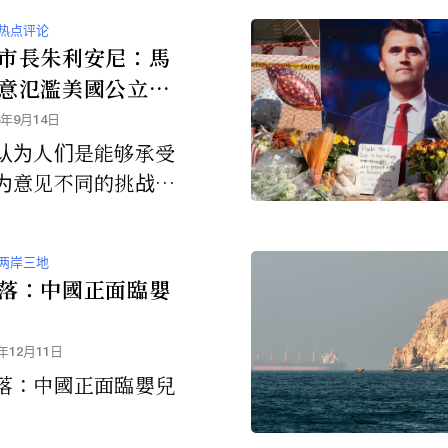
重要的一環。
热点评论
市長朱利安尼：馬
意氾濫美國公立學
5年9月14日
认为人们是能够承受
为意见不同的挑战
会因为意见不同而互
。”
两岸三地
落：中國正面臨嬰
5年12月11日
落：中國正面臨嬰兒