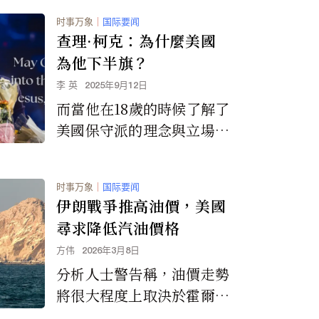
时事万象
｜
国际要闻
查理·柯克：為什麼美國
為他下半旗？
李 英
2025年9月12日
而當他在18歲的時候了解了
美國保守派的理念與立場
時，他立刻就轉變了觀念，
而為美國年輕人的覺醒而奮
时事万象
｜
国际要闻
鬥。 他最有名的口號就是
伊朗戰爭推高油價，美國
「請來證明我錯的」。 這
尋求降低汽油價格
種公開的宣講與辯論現今世
方伟
2026年3月8日
界上大部分政治家幾乎都做
分析人士警告稱，油價走勢
不到。
將很大程度上取決於霍爾木
茲海峽局勢的發展。霍爾木