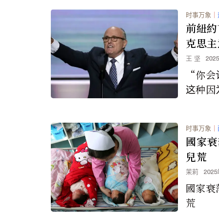
其中很
时事万象
｜
前紐約
克思主
校
王 坚
202
“你会
这种因
吗，不
相伤害
时事万象
｜
國家衰
兒荒
茉莉
202
國家衰
荒