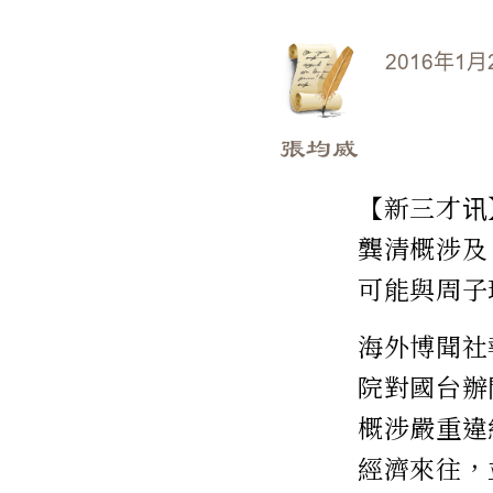
2016年1月
張均威
【新三才讯
龔清概涉及
可能與周子
海外博聞社
院對國台辦
概涉嚴重違
經濟來往，