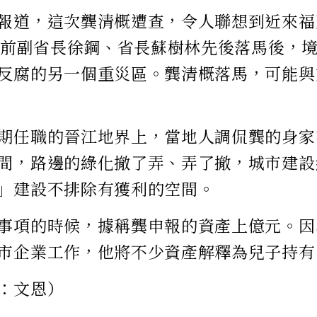
報道，這次龔清概遭查，令人聯想到近來福
福建前副省長徐鋼、省長蘇樹林先後落馬後，
反腐的另一個重災區。龔清概落馬，可能與
期任職的晉江地界上，當地人調侃龔的身家
間，路邊的綠化撤了弄、弄了撤，城市建設
」建設不排除有獲利的空間。
事項的時候，據稱龔申報的資產上億元。因
市企業工作，他將不少資產解釋為兒子持有
：文恩）