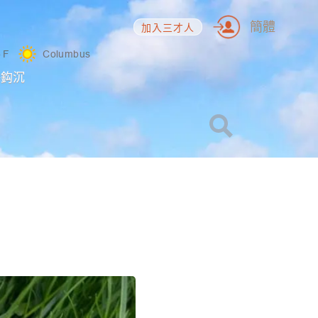
簡體
加入三才人
5
F
Columbus
海鈎沉