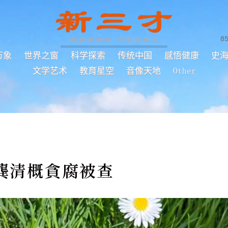
8
万象
世界之窗
科学探索
传统中国
感悟健康
史
文学艺术
教育星空
音像天地
Other
龔清概貪腐被查