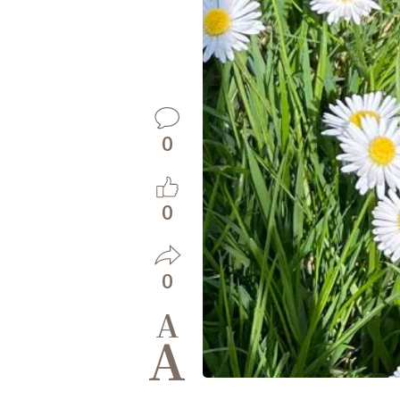
0
0
0
A
A