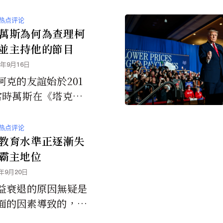
热点评论
萬斯為何為查理柯
並主持他的節目
5年9月16日
柯克的友誼始於201
當時萬斯在《塔克卡
夜秀》節目中討論了
今已被遺忘的話題。
热点评论
束後，萬斯在推特上
教育水準正逐漸失
查理柯克的留言，稱
霸主地位
表現。對很多人來
5年9月20日
或許只是曇花一現，
益衰退的原因無疑是
斯來說，這卻是一段
面的因素導致的，而
誼的開始。
育體制的衰敗顯然是