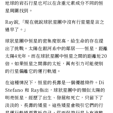
地球的岩石行星也可以在含重元素成分不同的恒
星周圍找到。
Ray說,「現在就說球狀星團中沒有行星還是言之
過早了。」
球狀星團中恒星的密集度很高，給生命的存在提
出了挑戰。太陽在銀河系中的鄰居——恒星，距離
太陽4光年。而在球狀星團中恒星之間的距離近20
倍。如果恒星之間靠的太近，萬有引力可能使別
的行星偏離它的運行軌道。
在這種情況下，恒星的長壽是一個優越條件。Di
Stefano 和 Ray指出，球狀星團中的類似太陽的
明亮恒星，經歷了出生、發展和死亡，只留下了
淡淡的、長壽的矮星。這些矮星會吸引它們的行
星運行軌道更靠近自己，從而保證行星上有液態