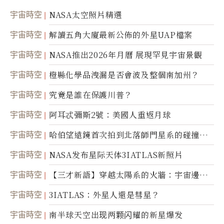
宇宙時空
NASA太空照片精選
宇宙時空
解讀五角大廈最新公佈的外星UAP檔案
宇宙時空
NASA推出2026年月曆 展現罕見宇宙景觀
宇宙時空
橙縣化學品洩漏是否會波及整個南加州？
宇宙時空
究竟是誰在保護川普？
宇宙時空
阿耳忒彌斯2號：美國人重返月球
宇宙時空
哈伯望遠鏡首次拍到北落師門星系的碰撞與
爆炸
宇宙時空
NASA发布星际天体3IATLAS新照片
宇宙時空
【三才新語】穿越太陽系的火牆：宇宙邊界
新啟示
宇宙時空
3IATLAS：外星人還是彗星？
宇宙時空
南半球天空出现两颗闪耀的新星爆发