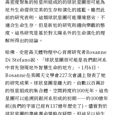
高密度聚集的恒星所組成的的球狀星團很可能為
地外生命提供完美的生存和演化的搖籃。雖然此
前的研究表明，這類球狀星團可能環境惡劣，不
適合生命生存，但是新近的研究則趨向樂觀的態
度。這些研究是基於對太陽系外的生命演化的理
解所得出的結論。
哈佛 - 史密森天體物理中心首席研究者Rosanne
Di Stefano說，「球狀星團很可能是我們銀河系
中首先發現地外智慧生命的地方」。1月6日，
Rosanne在美國天文學會227次會議上發表了她
的研究成果。球狀星團是龐大的，由數以百萬計
的恒星組成的集合體，空間跨度約100光年。這些
星團可以追溯到銀河系形成的初期——約100億年
前(我們的宇宙已經有137億年歷史了)。儘管對於
球狀星團的準確壽命還略存疑問，但這足以給生