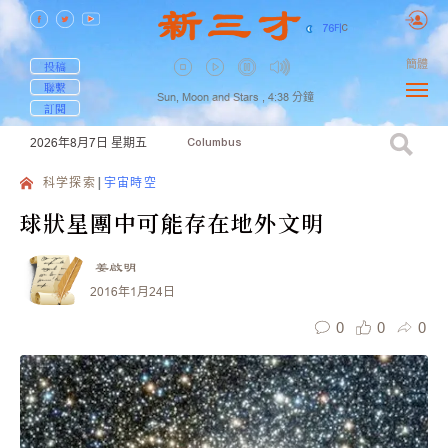
76
F
|
C
簡體
投稿
聯繫
Sun, Moon and Stars ,
4:38
分鐘
訂閱
2026年8月7日
星期五
Columbus
科学探索
宇宙時空
球狀星團中可能存在地外文明
姜啟明
2016年1月24日
0
0
0