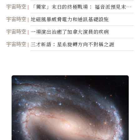
宇宙時空
「獨家」末日的終極戰場： 福音派預見末
世；希臘僧侶預言以色列的攻擊
宇宙時空
地磁風暴威脅電力和通訊基礎設施
宇宙時空
一場演出治癒了加拿大演員的疾病
宇宙時空
三才新語：星系旋轉方向不對稱之謎