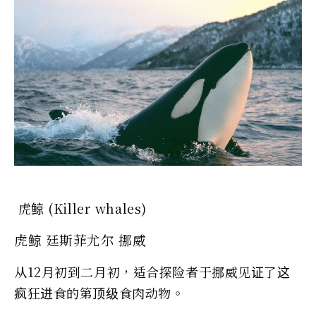
虎鲸 (Killer whales)
虎鲸 廷斯菲尤尔 挪威
从12月初到二月初，适合探险者于挪威见证了这
疯狂进食的第顶级食肉动物。