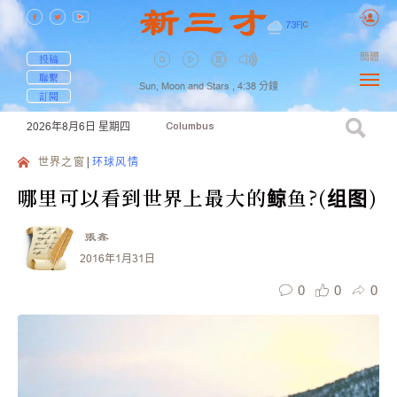
73
F
|
C
簡體
投稿
聯繫
Sun, Moon and Stars ,
4:38
分鐘
訂閱
2026年8月6日
星期四
Columbus
世界之窗
环球风情
哪里可以看到世界上最大的鲸鱼?(组图)
張鑫
2016年1月31日
0
0
0