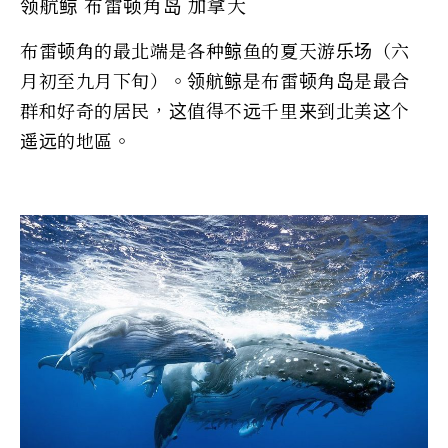
领航鲸 布雷顿角岛 加拿大
布雷顿角的最北端是各种鲸鱼的夏天游乐场（六
月初至九月下旬）。领航鲸是布雷顿角岛是最合
群和好奇的居民，这值得不远千里来到北美这个
遥远的地區。