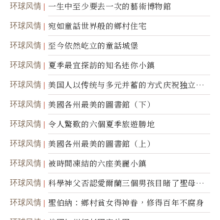
环球风情
一生中至少要去一次的藝術博物館
环球风情
宛如童話世界般的鄉村住宅
环球风情
至今依然屹立的童話城堡
环球风情
夏季最宜探訪的知名迷你小鎮
环球风情
美国人以传统与多元并蓄的方式庆祝独立日2
50周年
环球风情
美國各州最美的圖書館（下）
环球风情
令人驚歎的六個夏季旅遊勝地
环球风情
美國各州最美的圖書館（上）
环球风情
被時間凍結的六座美麗小鎮
环球风情
科學神父否認愛爾蘭三個男孩目睹了聖母顯
靈
环球风情
聖伯納：鄉村貧女得神眷，修得百年不腐身