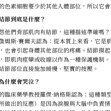
的色素細胞要少於其他人體部位，所以它會
結節到底是什麼？
怨他們背部肌肉有結節，這種描述準確嗎？
詹姆斯·賽爾夫認為：從本質上來看，它是
，也會引起身體其他部位的疼痛。結節摸起
，即肌肉痙攣或收縮以作為一種保護機制。
結節部位直接施加緩慢、堅實的按壓。
為什麼會哭泣？
的臨床藥學教授羅傑·納格斯認為：這種類
所做出的反應）是因為淚腺與大腦中負責情