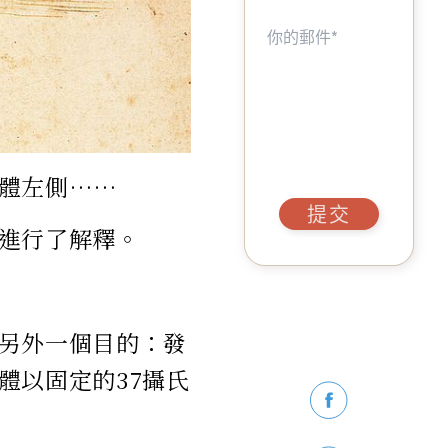
體左側……
提交
進行了解釋。
另外一個目的：發
體以固定的37攝氏