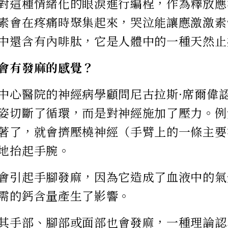
對這種情緒化的眼淚進行編程，作為釋放應
素會在疼痛時聚集起來，哭泣能讓應激激素
中還含有內啡肽，它是人體中的一種天然止
會有發麻的感覺？
中心醫院的神經病學顧問尼古拉斯·席爾偉
姿切斷了循環，而是對神經施加了壓力。例
著了，就會擠壓橈神經（手臂上的一條主要
地抬起手腕。
會引起手腳發麻，因為它造成了血液中的氣
需的鈣含量產生了影響。
其手部、腳部或面部也會發麻，一種理論認