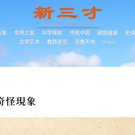
万象
世界之窗
科学探索
传统中国
感悟健康
史
文学艺术
教育星空
音像天地
Other
奇怪現象