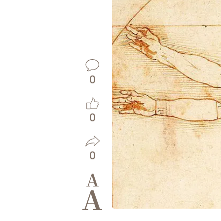
0
0
0
A
A