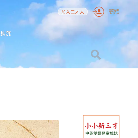
簡體
加入三才人
海鈎沉