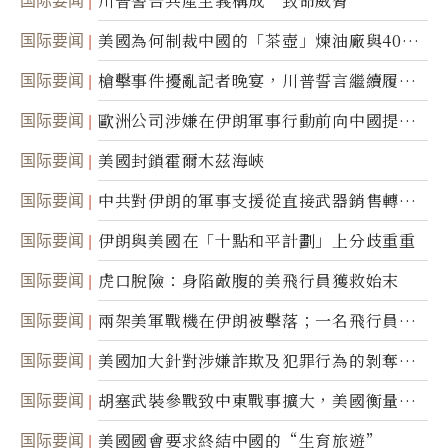
国际要闻
川普警告共產主義構成“致命威脅”
国际要闻
美國為何制裁中國的「茶壺」煉油廠與40家
航運公司
国际要闻
槍擊事件擾亂記者晚宴，川普誓言繼續履行
職責
国际要闻
歐洲公司涉嫌在伊朗軍事行動前向中國提供
美軍基地的衛星影像
国际要闻
美國封鎖霍爾木茲海峽
国际要闻
中共對伊朗的軍事支援從直接武器銷售轉向
間接技術轉讓
国际要闻
伊朗與美國在「十點和平計劃」上分歧重重
国际要闻
虎口脫險：身陷敵腹的美飛行員獲救始末
国际要闻
兩架美軍戰機在伊朗被擊落；一名飛行員失
蹤
国际要闻
美國加大針對涉嫌詐欺及犯罪行為的剝奪公
民權力度
国际要闻
胡塞武裝參戰致中東戰事擴大，美國衡量地
面入侵的可能性
国际要闻
美國國會要求終結中國的“生育旅遊”