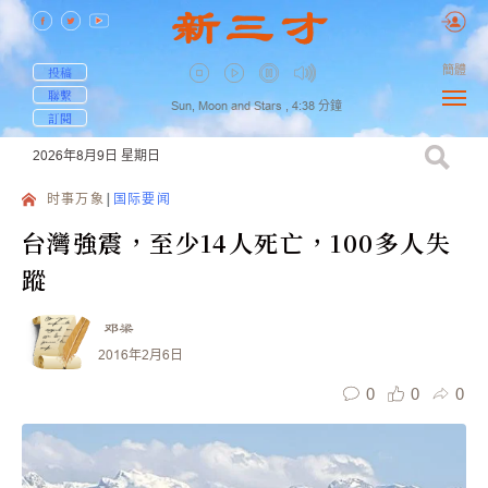
簡體
投稿
聯繫
Sun, Moon and Stars ,
4:38
分鐘
訂閱
2026年8月9日
星期日
时事万象
国际要闻
台灣強震，至少14人死亡，100多人失
蹤
邓梁
2016年2月6日
0
0
0