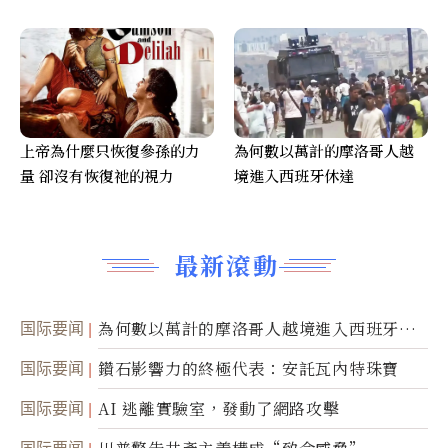
上帝為什麼只恢復參孫的力
為何數以萬計的摩洛哥人越
量 卻沒有恢復祂的視力
境進入西班牙休達
最新滾動
国际要闻
為何數以萬計的摩洛哥人越境進入西班牙休
達
国际要闻
鑽石影響力的終極代表：安託瓦內特珠寶
国际要闻
AI 逃離實驗室，發動了網路攻擊