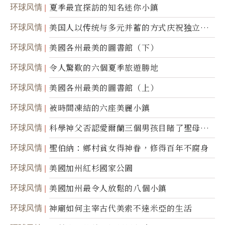
环球风情
夏季最宜探訪的知名迷你小鎮
环球风情
美国人以传统与多元并蓄的方式庆祝独立日2
50周年
环球风情
美國各州最美的圖書館（下）
环球风情
令人驚歎的六個夏季旅遊勝地
环球风情
美國各州最美的圖書館（上）
环球风情
被時間凍結的六座美麗小鎮
环球风情
科學神父否認愛爾蘭三個男孩目睹了聖母顯
靈
环球风情
聖伯納：鄉村貧女得神眷，修得百年不腐身
环球风情
美國加州紅杉國家公園
环球风情
美國加州最令人放鬆的八個小鎮
环球风情
神廟如何主宰古代美索不達米亞的生活