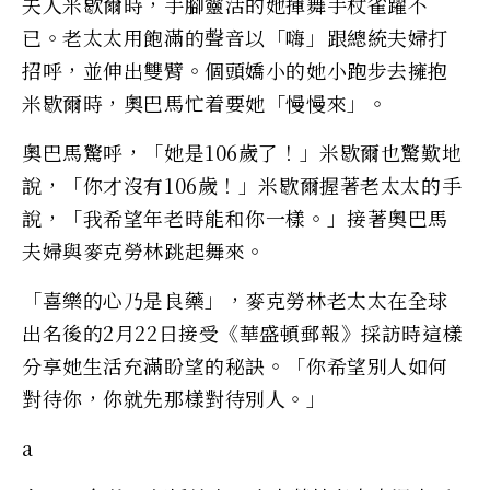
夫人米歇爾時，手腳靈活的她揮舞手杖雀躍不
已。老太太用飽滿的聲音以「嗨」跟總統夫婦打
招呼，並伸出雙臂。個頭嬌小的她小跑步去擁抱
米歇爾時，奧巴馬忙着要她「慢慢來」。
奧巴馬驚呼，「她是106歲了！」米歇爾也驚歎地
說，「你才沒有106歲！」米歇爾握著老太太的手
說，「我希望年老時能和你一樣。」接著奧巴馬
夫婦與麥克勞林跳起舞來。
「喜樂的心乃是良藥」，麥克勞林老太太在全球
出名後的2月22日接受《華盛頓郵報》採訪時這樣
分享她生活充滿盼望的秘訣。「你希望別人如何
對待你，你就先那樣對待別人。」
a