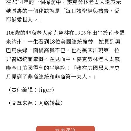
在2014年的一個採訪中，麥克勞林老太太還表示
她長壽的一個秘訣就是「每日讀聖經與禱告，愛
耶穌愛世人。」
106歲的非裔老人麥克勞林在1909年出生於南卡羅
來納州，一生看到18位美國總統輪替，她見到奧
巴馬伕婦一面後高興不已，也為美國出現第一位
非裔總統而感慨。在見面中，麥克勞林老太太感
嘆今日美國得享的平等說：「我在美國黑人歷史
月見到了非裔總統和非裔第一夫人。」
（责任编辑：tiger）
（文章来源：网络转载）
发表评论