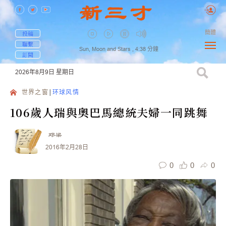
簡體
投稿
聯繫
Sun, Moon and Stars ,
4:38
分鐘
訂閱
2026年8月9日
星期日
世界之窗
环球风情
106歲人瑞與奧巴馬總統夫婦一同跳舞
邓梁
2016年2月28日
0
0
0