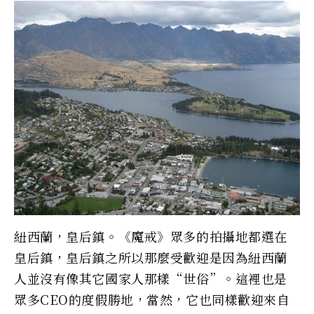
紐西蘭，皇后鎮。《魔戒》眾多的拍攝地都選在
皇后鎮，皇后鎮之所以那麼受歡迎是因為紐西蘭
人並沒有像其它國家人那樣“世俗”。這裡也是
眾多CEO的度假勝地，當然，它也同樣歡迎來自