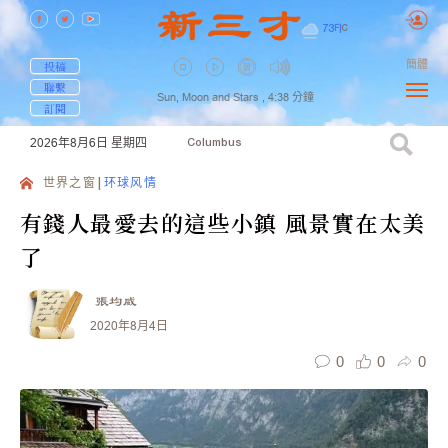
73
F
|
C
簡體
投稿
聯繫
Sun, Moon and Stars ,
4:38
分鐘
訂閱
2026年8月6日
星期四
Columbus
世界之窗
环球风情
有錢人最愛去的這些小鎮 風景實在太美
了
張均威
2020年8月4日
0
0
0