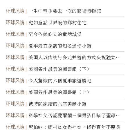
环球风情
一生中至少要去一次的藝術博物館
环球风情
宛如童話世界般的鄉村住宅
环球风情
至今依然屹立的童話城堡
环球风情
夏季最宜探訪的知名迷你小鎮
环球风情
美国人以传统与多元并蓄的方式庆祝独立日2
50周年
环球风情
美國各州最美的圖書館（下）
环球风情
令人驚歎的六個夏季旅遊勝地
环球风情
美國各州最美的圖書館（上）
环球风情
被時間凍結的六座美麗小鎮
环球风情
科學神父否認愛爾蘭三個男孩目睹了聖母顯
靈
环球风情
聖伯納：鄉村貧女得神眷，修得百年不腐身