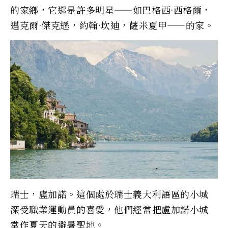
的家鄉，它還是許多明星——如巴格西·西格爾，
邁克爾·傑克遜，約翰·坎迪，薩米夏甲——的家。
瑞士，盧加諾。這個處於瑞士義大利語區的小城
深受職業運動員的喜愛，他們經常把盧加諾小城
當作夏天的避暑聖地。