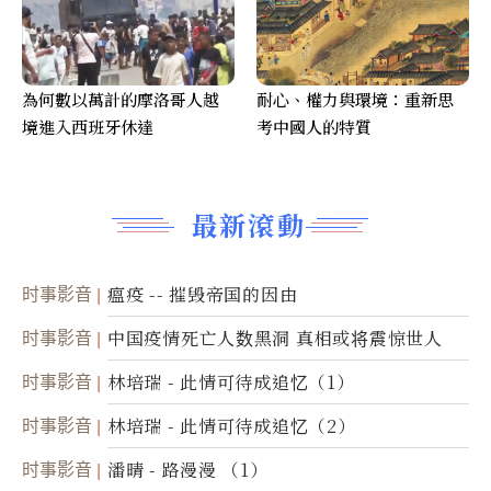
為何數以萬計的摩洛哥人越
耐心、權力與環境：重新思
境進入西班牙休達
考中國人的特質
最新滾動
时事影音
瘟疫 -- 摧毁帝国的因由
时事影音
中国疫情死亡人数黑洞 真相或将震惊世人
时事影音
林培瑞 - 此情可待成追忆（1）
时事影音
林培瑞 - 此情可待成追忆（2）
时事影音
潘晴 - 路漫漫 （1）