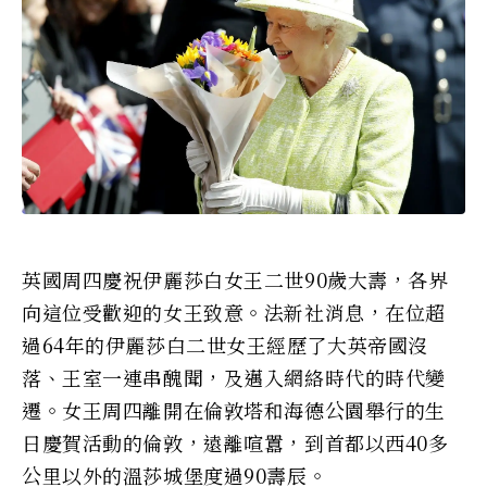
英國周四慶祝伊麗莎白女王二世90歲大壽，各界
向這位受歡迎的女王致意。法新社消息，在位超
過64年的伊麗莎白二世女王經歷了大英帝國沒
落、王室一連串醜聞，及邁入網絡時代的時代變
遷。女王周四離開在倫敦塔和海德公園舉行的生
日慶賀活動的倫敦，遠離喧囂，到首都以西40多
公里以外的溫莎城堡度過90壽辰。