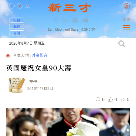
簡體
投稿
聯繫
Sun, Moon and Stars ,
4:38
分鐘
訂閱
2026年8月7日
星期五
音像天地
时事影音
英國慶祝女皇90大壽
邓梁
2016年4月22日
0
0
0