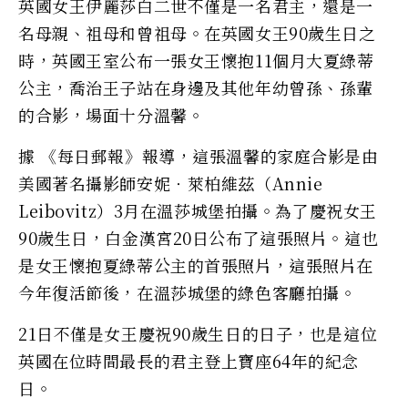
英國女王伊麗莎白二世不僅是一名君主，還是一
名母親、祖母和曾祖母。在英國女王90歲生日之
時，英國王室公布一張女王懷抱11個月大夏綠蒂
公主，喬治王子站在身邊及其他年幼曾孫、孫輩
的合影，場面十分溫馨。
據 《每日郵報》報導，這張溫馨的家庭合影是由
美國著名攝影師安妮‧萊柏維茲（Annie
Leibovitz）3月在溫莎城堡拍攝。為了慶祝女王
90歲生日，白金漢宮20日公布了這張照片。這也
是女王懷抱夏綠蒂公主的首張照片，這張照片在
今年復活節後，在溫莎城堡的綠色客廳拍攝。
21日不僅是女王慶祝90歲生日的日子，也是這位
英國在位時間最長的君主登上寶座64年的紀念
日。