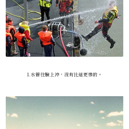
1.水管往臉上沖，沒有比這更慘的。