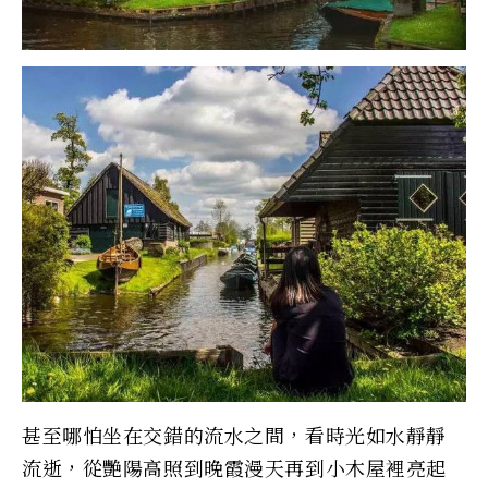
甚至哪怕坐在交錯的流水之間，看時光如水靜靜
流逝，從艷陽高照到晚霞漫天再到小木屋裡亮起