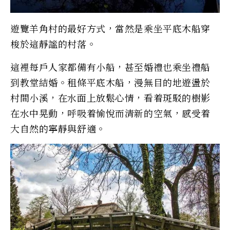
遊覽羊角村的最好方式，當然是乘坐平底木船穿
梭於這靜謐的村落。
這裡每戶人家都備有小船，甚至婚禮也乘坐禮船
到教堂結婚。租條平底木船，漫無目的地遊盪於
村間小溪，在水面上放鬆心情，看着斑駁的樹影
在水中晃動，呼吸着愉悅而清新的空氣，感受着
大自然的寧靜與舒適。