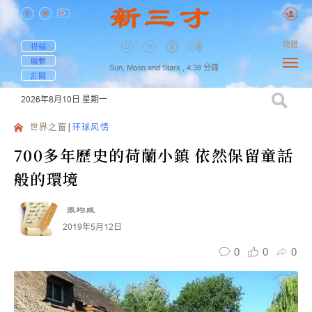
簡體
投稿
聯繫
Sun, Moon and Stars ,
4:38
分鐘
訂閱
2026年8月10日
星期一
世界之窗
环球风情
700多年歷史的荷蘭小鎮 依然保留童話
般的環境
張均威
2019年5月12日
0
0
0