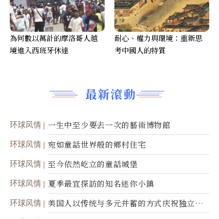
為何數以萬計的摩洛哥人越
耐心、權力與環境：重新思
境進入西班牙休達
考中國人的特質
最新滾動
环球风情
一生中至少要去一次的藝術博物館
环球风情
宛如童話世界般的鄉村住宅
环球风情
至今依然屹立的童話城堡
环球风情
夏季最宜探訪的知名迷你小鎮
环球风情
美国人以传统与多元并蓄的方式庆祝独立日2
50周年