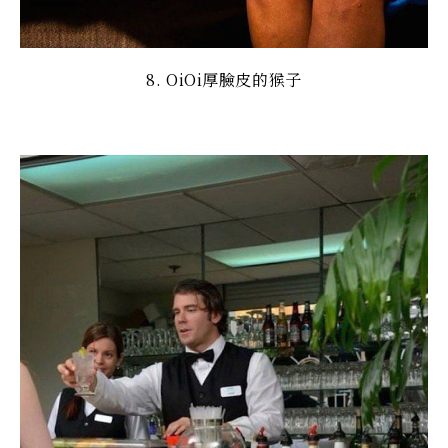
8. OiOi厚臉皮的猴子