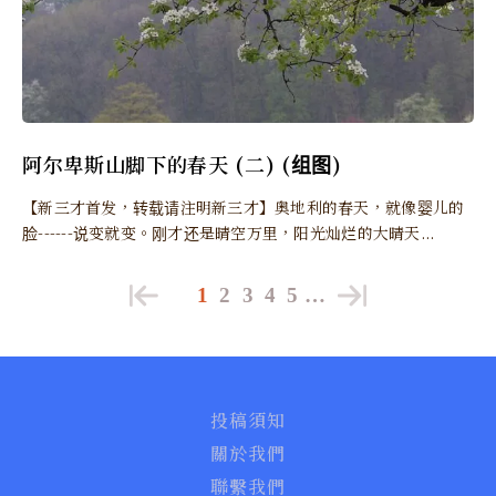
阿尔卑斯山脚下的春天 (二) (组图)
【新三才首发，转载请注明新三才】奥地利的春天，就像婴儿的
脸------说变就变。刚才还是晴空万里，阳光灿烂的大晴天...
1
2
3
4
5
…
投稿須知
關於我們
聯繫我們