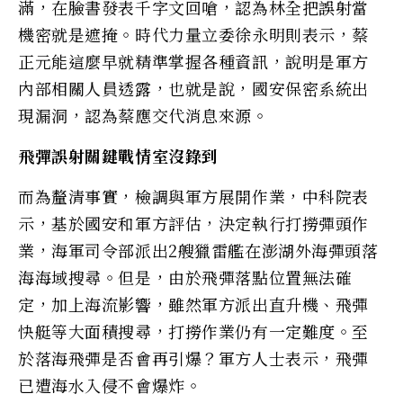
滿，在臉書發表千字文回嗆，認為林全把誤射當
機密就是遮掩。時代力量立委徐永明則表示，蔡
正元能這麼早就精準掌握各種資訊，說明是軍方
內部相關人員透露，也就是說，國安保密系統出
現漏洞，認為蔡應交代消息來源。
飛彈誤射關鍵戰情室沒錄到
而為釐清事實，檢調與軍方展開作業，中科院表
示，基於國安和軍方評估，決定執行打撈彈頭作
業，海軍司令部派出2艘獵雷艦在澎湖外海彈頭落
海海域搜尋。但是，由於飛彈落點位置無法確
定，加上海流影響，雖然軍方派出直升機、飛彈
快艇等大面積搜尋，打撈作業仍有一定難度。至
於落海飛彈是否會再引爆？軍方人士表示，飛彈
已遭海水入侵不會爆炸。