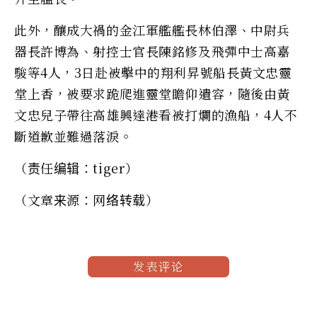
此外，釀成大禍的金江軍艦艦長林伯澤、中尉兵
器長許博為、射控士官長陳銘修及飛彈中士高嘉
駿等4人，3日赴被擊中的翔利昇號船長黃文忠靈
堂上香，被要求跪爬進靈堂瞻仰遺容，隨後由黃
文忠兒子帶往高雄興達港看被打爛的漁船，4人不
斷道歉並難過落淚。
（责任编辑：tiger）
（文章来源：网络转载）
发表评论