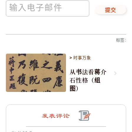
提交
标签
:
>
时事万象
从书法看蒋介
石性格（组
图）
发表评论