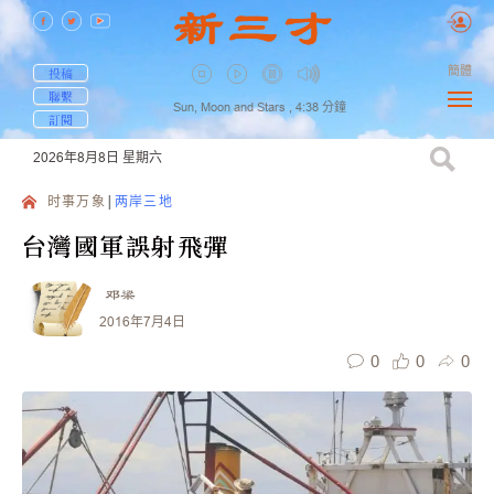
簡體
投稿
聯繫
Sun, Moon and Stars ,
4:38
分鐘
訂閱
2026年8月8日
星期六
时事万象
两岸三地
台灣國軍誤射飛彈
邓梁
2016年7月4日
0
0
0