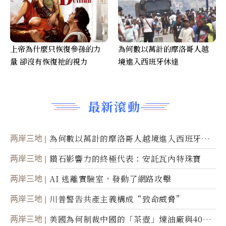
上帝為什麼只恢復參孫的力
為何數以萬計的摩洛哥人越
量 卻沒有恢復祂的視力
境進入西班牙休達
最新滾動
两岸三地
為何數以萬計的摩洛哥人越境進入西班牙休
達
两岸三地
鑽石影響力的終極代表：安託瓦內特珠寶
两岸三地
AI 逃離實驗室，發動了網路攻擊
两岸三地
川普警告共產主義構成“致命威脅”
两岸三地
美國為何制裁中國的「茶壺」煉油廠與40家