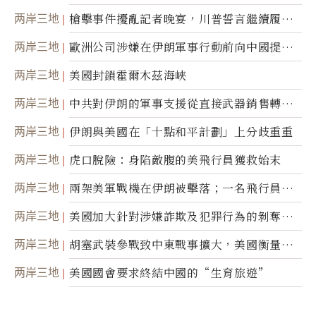
航運公司
两岸三地
槍擊事件擾亂記者晚宴，川普誓言繼續履行
職責
两岸三地
歐洲公司涉嫌在伊朗軍事行動前向中國提供
美軍基地的衛星影像
两岸三地
美國封鎖霍爾木茲海峽
两岸三地
中共對伊朗的軍事支援從直接武器銷售轉向
間接技術轉讓
两岸三地
伊朗與美國在「十點和平計劃」上分歧重重
两岸三地
虎口脫險：身陷敵腹的美飛行員獲救始末
两岸三地
兩架美軍戰機在伊朗被擊落；一名飛行員失
蹤
两岸三地
美國加大針對涉嫌詐欺及犯罪行為的剝奪公
民權力度
两岸三地
胡塞武裝參戰致中東戰事擴大，美國衡量地
面入侵的可能性
两岸三地
美國國會要求終結中國的“生育旅遊”