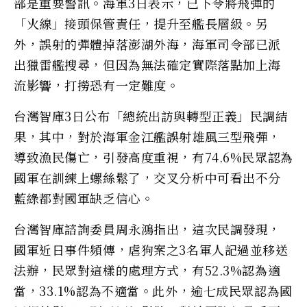
部是重要警訊。海軍3日表示，已下令將飛彈的
「火線」接頭保管責任，提升至艦長層級。另
外，誤射的彈體掉落澎湖外海，海軍司令部已派
出獵雷艦搜尋，但因為無法確定實際落點加上海
流影響，打撈恐有一定難度。
台灣智庫3日公布「總統出訪與轉型正義」民調結
果，其中，對於海軍金江艦誤射雄風三型飛彈，
導致漁民傷亡，引發高度重視，有74.6%民眾認為
國軍在訓練上螺絲鬆了，交叉分析中可看出不分
藍綠都對國軍缺乏信心。
台灣智庫諮詢委員周永鴻指出，這次民調發現，
國軍近日事件頻傳，虐狗案之3名軍人記過並移送
法辦，民眾對這樣的處理方式，有52.3%認為適
當，33.1%認為不適當。此外，逾七成民眾認為國