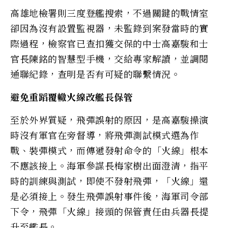
高雄地檢署則三度登艦搜索，不過關鍵的戰情室
卻因為沒有設置監視器，未監錄到案發當時的實
際過程，檢察官已查扣獲交保的中士高嘉駿和士
官長陳銘的智慧型手機，交給專家解讀，並調閱
通聯紀錄，查明是否有可疑的聯繫情況。
避免重蹈覆轍火線改艦長保管
至於外界質疑，飛彈誤射的原因，是高嘉駿操演
時沒有軍官在旁督導，將飛彈測試模式選為作
戰、裝彈模式，而傳遞發射命令的「火線」根本
不應該接上。海軍參謀長梅家樹出面澄清，指平
時的訓練與測試，即使不發射飛彈，「火線」還
是必須接上。發生飛彈誤射事件後，海軍司令部
下令，飛彈「火線」接頭的保管責任由兵器長提
升至艦長。