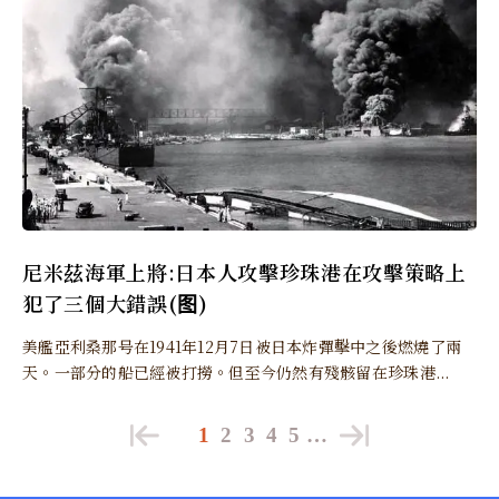
尼米茲海軍上將:日本人攻擊珍珠港在攻擊策略上
犯了三個大錯誤(图)
美艦亞利桑那号在1941年12月7日被日本炸彈擊中之後燃燒了兩
天。一部分的船已經被打撈。但至今仍然有殘骸留在珍珠港...
1
2
3
4
5
…