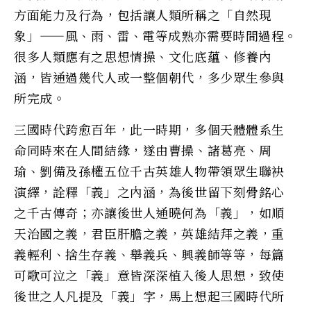
方面能力及行為，包括讓人類所稱之「自然現
象」——風、雨、雷、電等成熟亦需要時間過程。
很多人類應有之思想情操、文化底蘊、修養內
涵，皆通過幾代人或一整個朝代，多少眾生參與
所完成。
三國時代跨愈百年，此一時期，多個天體體系生
命同時來在人間結緣，遂由曹操、諸葛亮、周
瑜、劉備及孫權五位千古英雄人物帶領眾生聯袂
演繹，詮釋「義」之內涵，為後世留下刻骨銘心
之千古傳奇；亦讓後世人通曉何為「義」，如順
天治國之義，君臣肝膽之義，英雄結拜之義，重
義輕利、捨生存義、舉義兵、興義師等等，每篇
可歌可泣之「義」意皆深深植入後人思想，致使
後世之人凡提及「義」字，馬上想起三國時代所