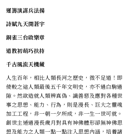
運籌演謀兵法揚
詩賦九天開蒼宇
銅雀三台啟樂章
道教初萌巧扶持
千古風流天機藏
人生百年，相比人類長河之歷史，微不足道！即
使較之這人類最後五千年文明史，亦不過白駒過
隙。然欲造就人類辨真偽、識善惡及應對各種世
事之思想、能力、行為，則是漫長、巨大之靈魂
加工工程，非一朝一夕所成，非一生一世可就。
創世主通過漫長歲月對具有神佛體形卻無神佛思
想及能力之人類一點一點注入思想內涵，培養諸