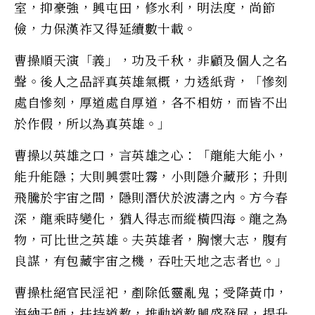
室，抑豪強，興屯田，修水利，明法度，尚節
儉，力保漢祚又得延續數十載。
曹操順天演「義」，功及千秋，非顧及個人之名
聲。後人之品評真英雄氣概，力透紙背，「慘刻
處自慘刻，厚道處自厚道，各不相妨，而皆不出
於作假，所以為真英雄。」
曹操以英雄之口，言英雄之心：「龍能大能小，
能升能隱；大則興雲吐霧，小則隱介藏形；升則
飛騰於宇宙之間，隱則潛伏於波濤之內。方今春
深，龍乘時變化，猶人得志而縱橫四海。龍之為
物，可比世之英雄。夫英雄者，胸懷大志，腹有
良謀，有包藏宇宙之機，吞吐天地之志者也。」
曹操杜絕官民淫祀，剷除低靈亂鬼；受降黃巾，
海納天師，扶持道教，推動道教興盛發展，提升