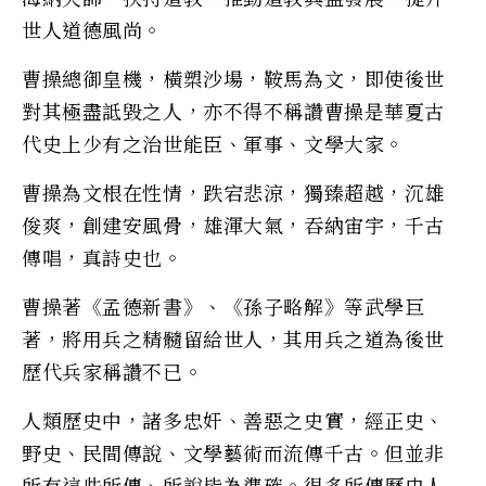
世人道德風尚。
曹操總御皇機，橫槊沙場，鞍馬為文，即使後世
對其極盡詆毀之人，亦不得不稱讚曹操是華夏古
代史上少有之治世能臣、軍事、文學大家。
曹操為文根在性情，跌宕悲涼，獨臻超越，沉雄
俊爽，創建安風骨，雄渾大氣，吞納宙宇，千古
傳唱，真詩史也。
曹操著《孟德新書》、《孫子略解》等武學巨
著，將用兵之精髓留給世人，其用兵之道為後世
歷代兵家稱讚不已。
人類歷史中，諸多忠奸、善惡之史實，經正史、
野史、民間傳說、文學藝術而流傳千古。但並非
所有這些所傳、所說皆為準確。很多所傳歷史人