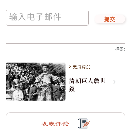
提交
标签
:
>
史海鈎沉
清朝巨人詹世
釵
发表评论