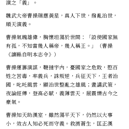
演之「義」。
魏武大帝曹操瑞應黃星，真人下世，撥亂治世，
順天演義。
曹操氣魄雄偉，胸懷坦蕩於世間：「設使國家無
有孤，不知當幾人稱帝，幾人稱王。」（曹操
《讓縣自明本志令》）
曹操運籌演謀，鞭撻宇內，憂國家之危敗，愍百
姓之苦毒，率義兵，誅叛逆，兵征天下，王者治
國，叱吒風雲，顯治世整亂之雄風；晝講武策，
夜論經傳，登高必賦，義薄雲天，展震爍古今之
豪氣。
曹操知天助漢室，雖然蕩平天下，仍然以大事
小，效古人知必死而守義。救濟蒼生，匡正漢