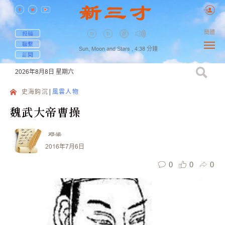
簡體
投稿
聯繫
Sun, Moon and Stars ,
4:38
分鐘
訂閱
2026年8月8日
星期六
史海鈎沉
風雲人物
魏武大帝曹操
邓梁
2016年7月6日
0
0
0