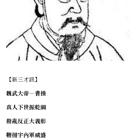
【新三才訊】
魏武大帝—曹操
真人下世振乾綱
撥亂反正大義彰
鞭撻宇內軍威盛