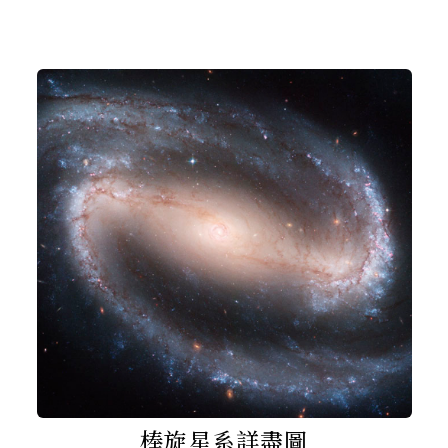
棒旋星系詳盡圖