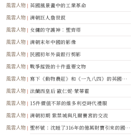
風雲人物
英國風景畫中的工業革命
風雲人物
清朝巨人詹世釵
風雲人物
女傭的守護神︰聖齊塔
風雲人物
清朝末年中國的影像
風雲人物
民國初年外資銀行剪影
風雲人物
戰爭摧毀的十件重要文物
風雲人物
寫下《動物農莊》和《一九八四》的英國作
家喬治．歐威爾
風雲人物
法蘭西皇后 歐仁妮·蒙蒂霍
風雲人物
15件價值不菲的維多利亞時代禮服
風雲人物
清朝初期 紫禁城與凡爾賽宮的交流
風雲人物
聖杯號：沈睡了316年的億萬財寶引來的國際
糾紛