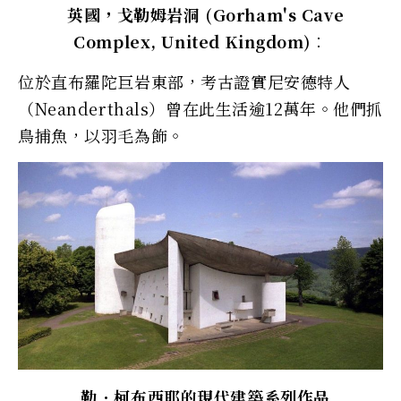
英國，戈勒姆岩洞 (Gorham's Cave
Complex, United Kingdom)︰
位於直布羅陀巨岩東部，考古證實尼安德特人
（Neanderthals）曾在此生活逾12萬年。他們抓
鳥捕魚，以羽毛為飾。
勒．柯布西耶的現代建築系列作品