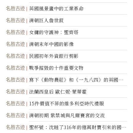
名胜古迹
英國風景畫中的工業革命
名胜古迹
清朝巨人詹世釵
名胜古迹
女傭的守護神︰聖齊塔
名胜古迹
清朝末年中國的影像
名胜古迹
民國初年外資銀行剪影
名胜古迹
戰爭摧毀的十件重要文物
名胜古迹
寫下《動物農莊》和《一九八四》的英國作
家喬治．歐威爾
名胜古迹
法蘭西皇后 歐仁妮·蒙蒂霍
名胜古迹
15件價值不菲的維多利亞時代禮服
名胜古迹
清朝初期 紫禁城與凡爾賽宮的交流
名胜古迹
聖杯號：沈睡了316年的億萬財寶引來的國際