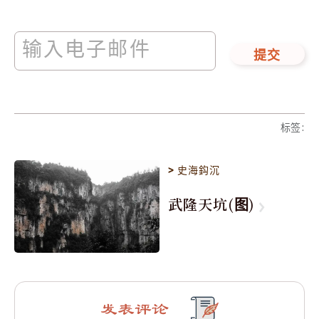
提交
标签
:
>
史海鈎沉
武隆天坑(图)
发表评论