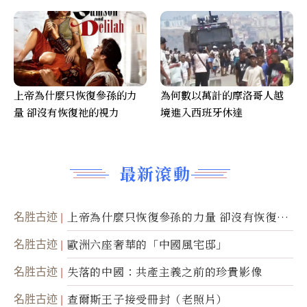
上帝為什麼只恢復參孫的力
為何數以萬計的摩洛哥人越
量 卻沒有恢復祂的視力
境進入西班牙休達
最新滾動
名胜古迹
上帝為什麼只恢復參孫的力量 卻沒有恢復祂
的視力
名胜古迹
歐洲六座奢華的「中國風宅邸」
名胜古迹
失落的中國：共產主義之前的珍貴影像
名胜古迹
查爾斯王子接受冊封（老照片）