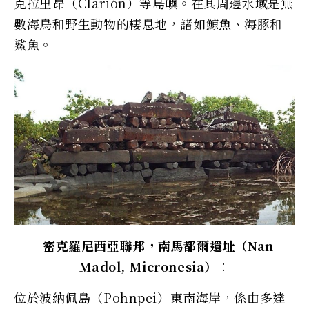
克拉里昂（Clarión）等島嶼。在其周邊水域是無
數海鳥和野生動物的棲息地，諸如鯨魚、海豚和
鯊魚。
密克羅尼西亞聯邦，南馬都爾遺址（Nan
Madol, Micronesia）︰
位於波納佩島（Pohnpei）東南海岸，係由多達