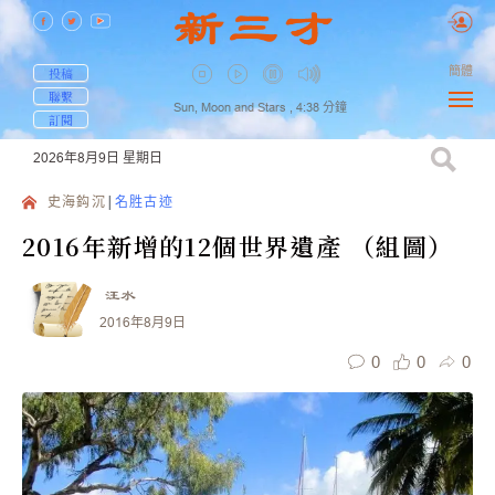
簡體
投稿
聯繫
Sun, Moon and Stars ,
4:38
分鐘
訂閱
2026年8月9日
星期日
史海鈎沉
名胜古迹
2016年新增的12個世界遺產 （組圖）
汪水
2016年8月9日
0
0
0