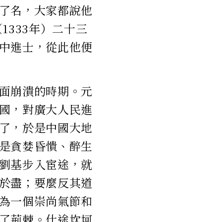
了名，大家都說他
1333年）二十三
中進士，從此他便
面崩潰的時期。元
國，對廣大人民進
了，於是中國大地
是貪婪昏憒、醉生
劉基步入宦途，就
於盡；要麼反其道
為一個崇尚氣節和
了荊棘。仕途坎坷