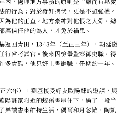
年內，處理地方事務的原則是“嚴而有惠愛
法的行為；對於發奸摘伏，更是不避強權。
因為他的正直，地方豪紳對他恨之入骨，總
部屬信任他的為人，才免於禍患。
基返回青田，1343年（至正三年），朝廷
任行省考試官。後來因檢舉監察御史職，得
許多責難，他只好上書辭職，任期約一年。
（至正六年），劉基接受好友歐陽蘇的邀請，
歐陽蘇家附近的蛟溪書屋住下，過了一段半
子弟讀書來維持生活，偶爾和月忽難、陶凱