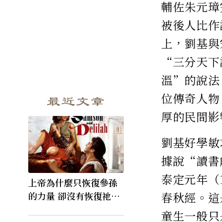
輔佐朱元璋
被後人比作
上，劉基與
“三分天下
溫”的說法
位傳奇人物
最近文章
厚的民間影
劉基好學敏
據說“讀書
泰定元年（
上帝為什麼只恢復參孫
春秋經。這
的力量 卻沒有恢復祂的
視力
童生一般只