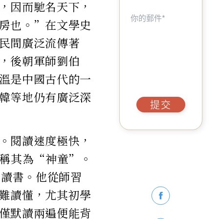
，因而馳名天下，
房也。”在文學史
民間廣泛流傳著
，後朝軍師劉伯
溫是中國古代的一
韓等地仍有廣泛深
提交
。閱讀速度極快，
皆稱其為“神童”。
）讀書。他從師習
難讀懂，尤其初學
僅默讀兩遍便能背