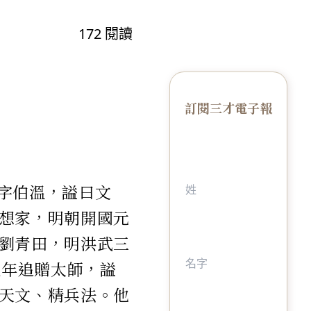
172
閱讀
訂閱三才電子報
日）字伯溫，謚曰文
想家，明朝開國元
劉青田，明洪武三
九年追贈太師，謚
天文、精兵法。他