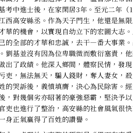
基考中進士後，在家閑居3年。至元二年（1
江西高安縣丞。作為天子門生，他還是無限
才華的機會，以實現自幼立下的宏圖大志。
己的全部的才華和忠誠，去干—番大事業。
。劉基並沒有因為位卑職微而敷衍塞責，他
做出了政績。他深入鄉間，體察民情，發現
污吏，無法無天，騙人錢財，奪人妻女，殺
姓的哭訴後，義憤填膺，決心為民除害。經
後，對幾個劣亦昭著的豪強惡霸，堅決予以
官吏也進行了整治，高安縣的社會風氣很快
一身正氣贏得了百姓的讚譽。