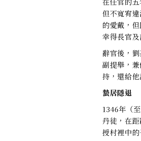
在任官的五
但不寬宥違
的愛戴，但
幸得長官及
辭官後，劉
副提舉，兼
持，還給他
蟄居隱退
1346年
丹徒，在距
授村裡中的