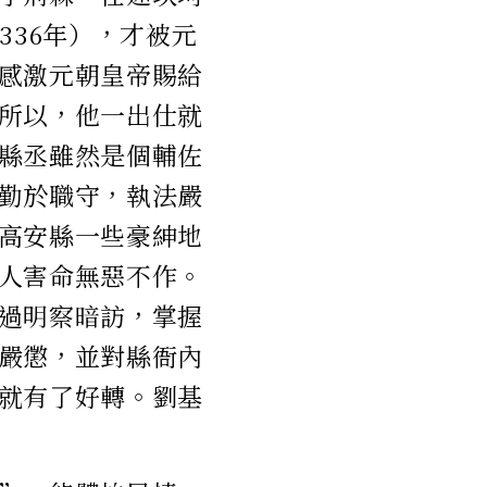
336年），才被元
感激元朝皇帝賜給
所以，他一出仕就
縣丞雖然是個輔佐
勤於職守，執法嚴
高安縣一些豪紳地
人害命無惡不作。
過明察暗訪，掌握
嚴懲，並對縣衙內
就有了好轉。劉基