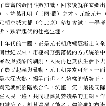
了豐富的奇門斗數知識，回家後就在家鄉出
）、諸葛孔明（三國·蜀）之才。元統元年（
元朝京城大都（今北京）參加會試，一舉考
折、跌宕起伏的仕途生涯。
十年代的中國，正是元王朝政權逐漸走向全
個世紀以來，用極端野蠻落後的方式統治中
屠殺與殘酷的剝削，人民再也無法生活下去
了農民起義與暴動，元王朝岌岌可危。一面
是水深火熱、揭竿而起。在這樣的情勢下，
與元朝統治階級合作，沆瀣一氣，最後同歸
在人民一邊，共同埋葬貪婪殘暴的王朝。作
知識分子，劉基選擇了後者，儘管那裡布滿