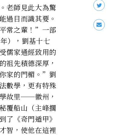
。老師見此大為驚
能過目而識其要。
平常之輩！”一部
7年），劉基十七
受儒家通經致用的
的祖先積德深厚，
你家的門楣。”劉
法數學，更有特殊
學故里──徽州，
秘覆船山（主峰擱
到了《奇門遁甲》
才智，使他在這裡