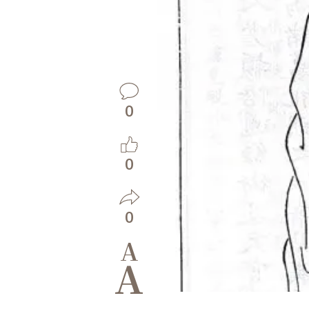
0
0
0
A
A