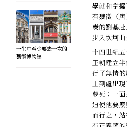
學就和掌握
有魏徵（唐
歲的劉基赴
步入坎坷曲
一生中至少要去一次的
十四世紀五
藝術博物館
王朝建立半
行了無情的
上到處出現
夢死；一面
迫使他要麼
而行之，站
有正義感的