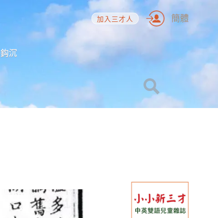
簡體
加入三才人
海鈎沉