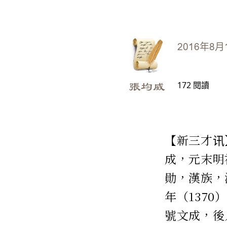
2016年8月
172
閱讀
張均威
【新三才讯】
成，元末明
勛，漢族，
年（137
號文成，後