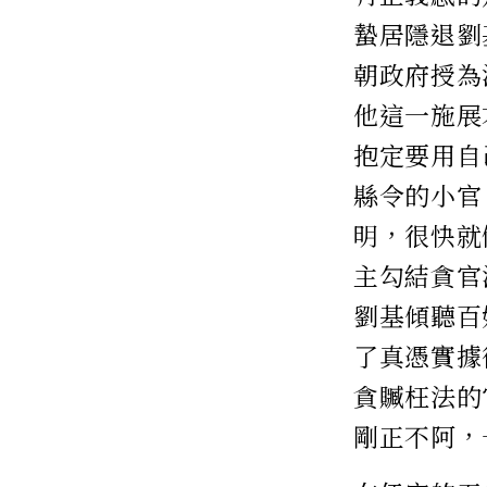
蟄居隱退劉
朝政府授為
他這一施展
抱定要用自
縣令的小官
明，很快就
主勾結貪官
劉基傾聽百
了真憑實據
貪贓枉法的
剛正不阿，