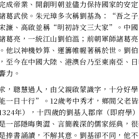
完成帝業、開創明朝並儘力保持國家的安定
諸葛武侯。朱元璋多次稱劉基為：“吾之子
宋濂、高啟並稱“明初詩文三大家”。中國
諸葛亮，一統江山劉伯溫；前朝軍師諸葛亮
。他以神機妙算、運籌帷幄著稱於世。劉伯
，至今在中國大陸、港澳台乃至東南亞、日
響力。
求，聰慧過人，由父親啟蒙識字，十分好學
能一目十行”。12歲考中秀才，鄉間父老
1324年），十四歲的劉基入郡庠（即府學
是一部隱晦奧澀、言簡義深的儒家經典，很
是捧書誦讀，不解其意。劉基卻不同，他不