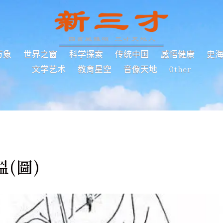
万象
世界之窗
科学探索
传统中国
感悟健康
史
文学艺术
教育星空
音像天地
Other
(圖)