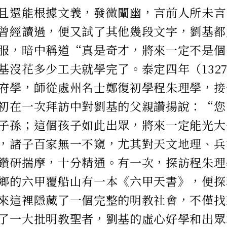
且還能根據文義，發微闡幽，言前人所未言
曾經讀過，便又試了其他幾段文字，劉基都
服，暗中稱道“真是奇才，將來一定不是個
基沒花多少工夫就學完了。泰定四年（132
府學，師從處州名士鄭復初學程朱理學，接
初在一次拜訪中對劉基的父親讚揚說：“您
子孫；這個孩子如此出眾，將來一定能光大
，諸子百家無一不窺，尤其對天文地理、兵
鑽研揣摩，十分精通。有一次，探訪程朱理
鄉的六甲覆船山有一本《六甲天書》，便探
來這裡隱藏了一個完整的明教社會，不僅找
了一大批明教聖者，劉基的虛心好學和出眾