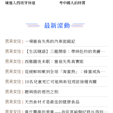
境進入西班牙休達
考中國人的特質
最新滾動
男来女往
一場塞翁失馬的汽車拋錨記
男来女往
【生活隨語】三龍開泰：準時赴約的美麗震
撼
男来女往
西雅圖夜未眠：塞翁失馬真實版
男来女往
從緩解咳嗽到全球「淘蜜熱」：蜂蜜成為健
康產業前沿商品
男来女往
10名兒童死亡可能與新冠疫苗接種有關
男来女往
聰與悟的迥然之別
男来女往
天然食材才是最佳的健康食品
男来女往
當代靈魂的重量——我從宮崎駿紀錄片得到的