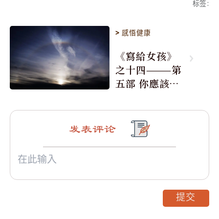
标签
:
>
感悟健康
《寫給女孩》
之十四———第
五部 你應該防
止這些陷阱 2、
不要幹預他的
工作
发表评论
提交