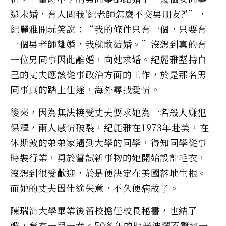
還未婚，有人問我'紀老師怎麼不交男朋友?'”，
紀麗雅開玩笑說：“我的條件只有一個，只要有
一個男老師離婚，我就敢結婚。”沒想到真的有
一位男同事因此離婚，向她求婚。紀麗雅堅持自
己的丈夫應該從事政治方面的工作，於是那名男
同事真的踏上仕途，海外尋找愛情。
後來，因為無法接受丈夫要求她為一名殺人嫌犯
保釋，兩人感情破裂，紀麗雅在1973年赴美，在
休斯敦的弟弟家遇到大學的同學，得知同學從事
時裝行業，勇於嘗試新事物的她開始設計毛衣，
沒想到很受歡迎，於是便決定在美國落地生根。
而她的丈夫因仕途失意，不久便病故了。
陳瑞洲大學畢業後留校擔任校長秘書，也結了
婚，育有一兒一女。50多年的時光波瀾不驚地一