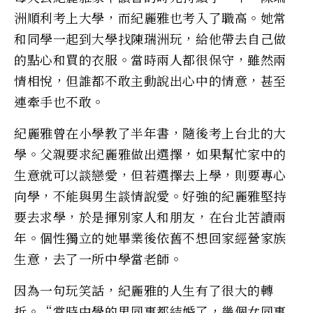
洲順利考上大學，而紀麗雅也考入了職高。她常
和同學一起到大學找陳瑞洲玩，給他帶去自己做
的點心和買的衣服。當時兩人都很保守，雖然兩
情相悅，但誰都不敢主動說出心中的情意，甚至
連牽手也不敢。
紀麗雅曾在小學教了半年書，隨後考上台北的大
學。父親要求紀麗雅做出選擇，如果幫忙家中的
生意就可以談戀愛，但若選擇去上學，則要專心
向學，不能與男生談情說愛。好強的紀麗雅堅持
要去求學，於是揮別家人和朋友，在台北苦讀兩
年。個性獨立的她畢業後依舊不想回家經營家族
生意，去了一所中學當老師。
因為一句玩笑話，紀麗雅的人生有了很大的轉
折。“當時中學的男同事都結婚了，幾個女同事