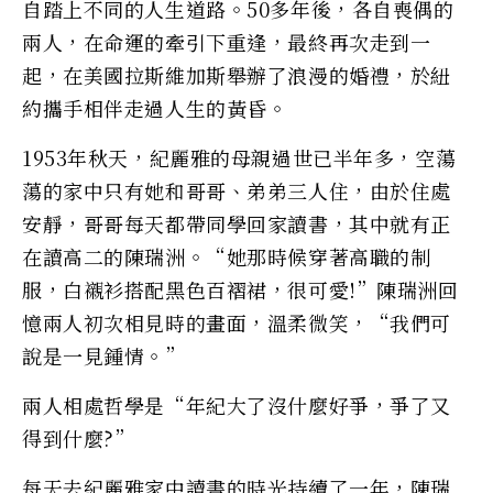
自踏上不同的人生道路。50多年後，各自喪偶的
兩人，在命運的牽引下重逢，最終再次走到一
起，在美國拉斯維加斯舉辦了浪漫的婚禮，於紐
約攜手相伴走過人生的黃昏。
1953年秋天，紀麗雅的母親過世已半年多，空蕩
蕩的家中只有她和哥哥、弟弟三人住，由於住處
安靜，哥哥每天都帶同學回家讀書，其中就有正
在讀高二的陳瑞洲。“她那時候穿著高職的制
服，白襯衫搭配黑色百褶裙，很可愛!”陳瑞洲回
憶兩人初次相見時的畫面，溫柔微笑，“我們可
說是一見鍾情。”
兩人相處哲學是“年紀大了沒什麼好爭，爭了又
得到什麼?”
每天去紀麗雅家中讀書的時光持續了一年，陳瑞