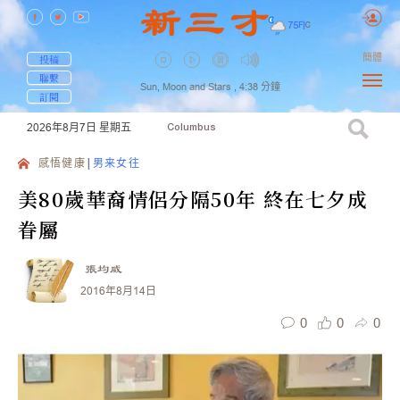
75
F
|
C
簡體
投稿
聯繫
Sun, Moon and Stars ,
4:38
分鐘
訂閱
2026年8月7日
星期五
Columbus
感悟健康
男来女往
美80歲華裔情侶分隔50年 終在七夕成
眷屬
張均威
2016年8月14日
0
0
0