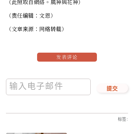
（此照取自網絡。風神與花神）
（责任编辑：文恩）
（文章来源：网络转载）
发表评论
提交
标签
: