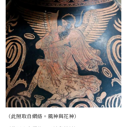
（此照取自網絡。風神與花神）