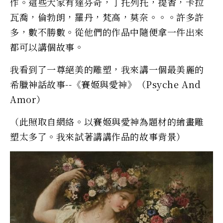
作。這些大家有達芬奇，丁托列托，提香，卡拉
瓦喬，倫勃朗，羅丹，梵高，莫奈。。。許多許
多，數不勝數。從他們的作品中隨便拿一件出來
都可以講個故事。
我看到了一尊絕美的雕塑，我來講一個最美麗的
希臘神話故事--《賽姬與愛神》（Psyche And
Amor）
（此照取自網絡。以賽姬與愛神為題材的繪畫雕
塑太多了。我來試著講講作品的故事背景）