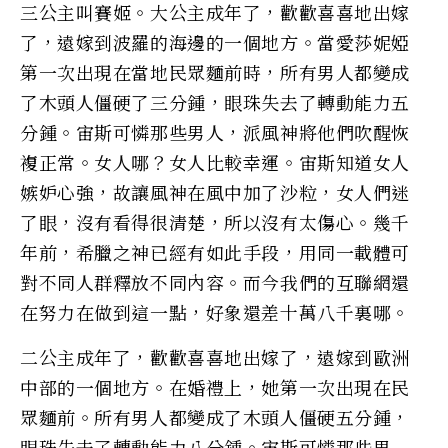
三公主叫賽姬。大公主成年了，歡歡喜喜地出嫁
了，遠嫁到波羅的海邊的一個地方。當愛莎妮婭
第一次出現在當地民眾麵前時，所有男人都變成
了木頭人僵硬了三分鍾，眼珠失去了轉動能力五
分鍾。宙斯可憐那些男人，派風神將他們吹醒恢
複正常。女人哪？女人比較幸運。宙斯知道女人
嫉妒心強，故讓風神在風中加了沙粒，女人們迷
了眼，沒有看得很清楚，所以沒有太傷心。幾千
年前，希臘之神已經有如此手段，用同一載體可
對不同人群釋放不同內容。而今我們的互聯網還
在努力在做到這一點，好象還差十萬八千裏哪。
二公主成年了，歡歡喜喜地出嫁了，遠嫁到歐洲
中部的一個地方。在婚禮上，她第一次出現在民
眾麵前。所有男人都變成了木頭人僵硬五分鍾，
眼珠失去了轉動能力八分鍾。宙斯可憐那些男