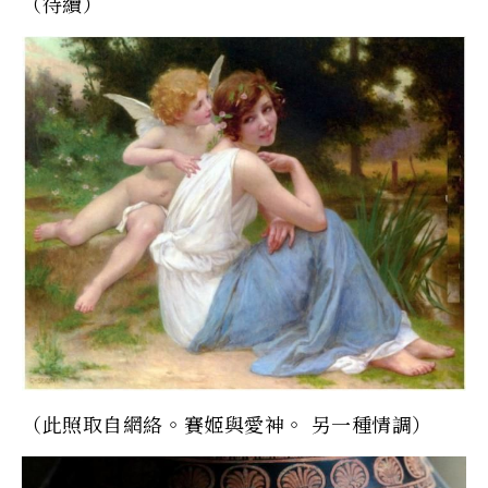
（待續）
（此照取自網絡。賽姬與愛神。 另一種情調）