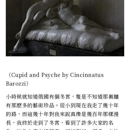
（Cupid and Psyche by Cincinnatus
Barozzi）
小時候就知道俄國有個冬宮，隻是不知道那裏麵
有那麽多的藝術珍品。從小到現在我走了幾十年
的路，而這幾十年對我來說真像是幾百年那樣漫
長，我終於走到了冬宮，看到了許多大家的名