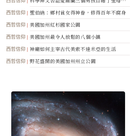
西哲信仰
科學神父否認愛爾蘭三個男孩目睹了聖母顯
靈
西哲信仰
聖伯納：鄉村貧女得神眷，修得百年不腐身
西哲信仰
美國加州紅杉國家公園
西哲信仰
美國加州最令人放鬆的八個小鎮
西哲信仰
神廟如何主宰古代美索不達米亞的生活
西哲信仰
野花盛開的美國加州州立公園