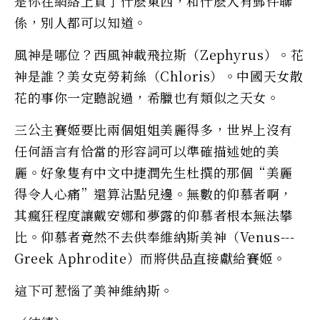
是你在網絡上買了什麽東西，和什麽人有郵件聯
係，別人都可以知道。
風神是哪位？西風神載飛拉斯（Zephyrus）。花
神是誰？美女克勞莉絲（Chloris）。中國天女散
花的事你一定聽說過，希臘也有類似之天女。
三公主賽姬要比兩個姐姐美麗得多，世界上沒有
任何語言有恰當的形容詞可以準確描述她的美
麗。好象隻有中文中捷潤先生杜撰的那個“美麗
得令人心痛”還算沾點兒邊。無數的仰慕者啊，
其瘋狂程度讓戴安娜和夢露的仰慕者根本無法攀
比。仰慕者竟然不去供奉維納斯美神（Venus---
Greek Aphrodite）而將供品直接獻給賽姬。
這下可惹惱了美神維納斯。