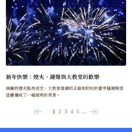
新年快樂：煙火、鐘聲與大教堂的歡樂
絢麗的煙火點亮夜空，大教堂雄偉的正面和附近的霍亨薩爾斯堡
堡壘構成了一幅絕美的背景。
1
2
3
4
5
…