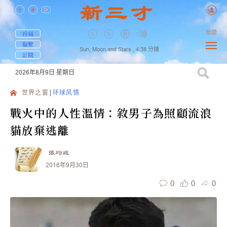
簡體
投稿
聯繫
Sun, Moon and Stars ,
4:38
分鐘
訂閱
2026年8月9日
星期日
世界之窗
环球风情
戰火中的人性溫情：敘男子為照顧流浪
貓放棄逃離
張均威
2016年9月30日
0
0
0