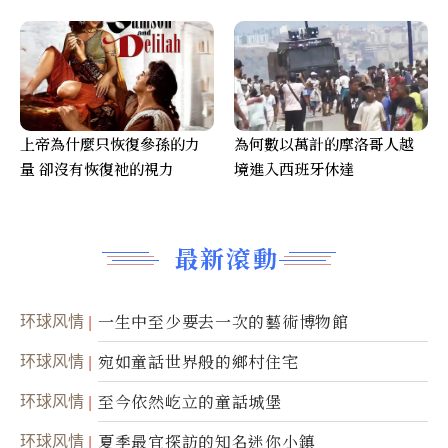
上帝為什麼只恢復參孫的力
為何數以萬計的摩洛哥人越
量 卻沒有恢復祂的視力
境進入西班牙休達
最新滾動
环球风情
一生中至少要去一次的藝術博物館
环球风情
宛如童話世界般的鄉村住宅
环球风情
至今依然屹立的童話城堡
环球风情
夏季最宜探訪的知名迷你小鎮