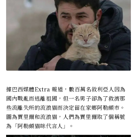
據巴西媒體Extra 報道，數百萬名敘利亞人因為
國內戰亂而逃離祖國，但一名男子卻為了救濟那
些流離失所的流浪貓而決定留在家鄉阿勒頗市。
圖為賈里爾和流浪貓，人們為賈里爾取了個稱號
為「阿勒頗貓咪代言人」。