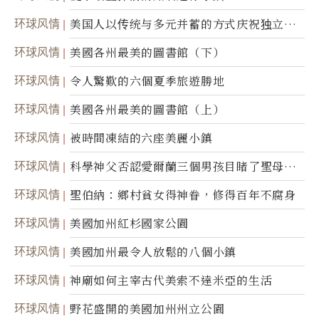
环球风情
美国人以传统与多元并蓄的方式庆祝独立日2
50周年
环球风情
美國各州最美的圖書館（下）
环球风情
令人驚歎的六個夏季旅遊勝地
环球风情
美國各州最美的圖書館（上）
环球风情
被時間凍結的六座美麗小鎮
环球风情
科學神父否認愛爾蘭三個男孩目睹了聖母顯
靈
环球风情
聖伯納：鄉村貧女得神眷，修得百年不腐身
环球风情
美國加州紅杉國家公園
环球风情
美國加州最令人放鬆的八個小鎮
环球风情
神廟如何主宰古代美索不達米亞的生活
环球风情
野花盛開的美國加州州立公園