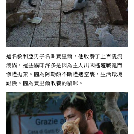
這名敘利亞男子名叫賈里爾，他收養了上百隻流
浪貓，這些貓咪許多是因為主人出國逃避戰亂而
慘遭拋棄。圖為阿勒頗不斷遭遇空襲，生活環境
艱險。圖為賈里爾收養的貓咪。