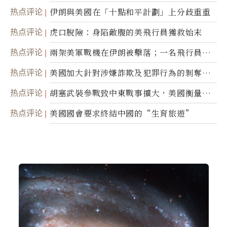
間接技術轉讓
热点评论
伊朗與美國在「十點和平計劃」上分歧重重
热点评论
虎口脫險：身陷敵腹的美飛行員獲救始末
热点评论
兩架美軍戰機在伊朗被擊落；一名飛行員失
蹤
热点评论
美國加大針對涉嫌詐欺及犯罪行為的剝奪公
民權力度
热点评论
胡塞武裝參戰致中東戰事擴大，美國衡量地
面入侵的可能性
热点评论
美國國會要求終結中國的“生育旅遊”