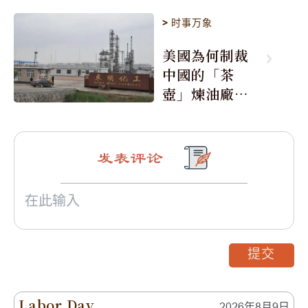
>
时事万象
美國為何制裁
中國的「茶
壺」煉油廠與4
0家航運公司
发表评论
提交
Labor Day
2026年8月9日