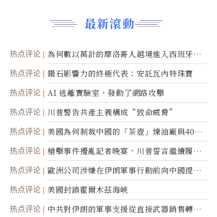
最新滾動
热点评论
為何數以萬計的摩洛哥人越境進入西班牙休
達
热点评论
鑽石影響力的終極代表：安託瓦內特珠寶
热点评论
AI 逃離實驗室，發動了網路攻擊
热点评论
川普警告共產主義構成“致命威脅”
热点评论
美國為何制裁中國的「茶壺」煉油廠與40家
航運公司
热点评论
槍擊事件擾亂記者晚宴，川普誓言繼續履行
職責
热点评论
歐洲公司涉嫌在伊朗軍事行動前向中國提供
美軍基地的衛星影像
热点评论
美國封鎖霍爾木茲海峽
热点评论
中共對伊朗的軍事支援從直接武器銷售轉向