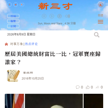
簡體
投稿
聯繫
Sun, Moon and Stars ,
4:38
分鐘
訂閱
2026年8月9日
星期日
时事万象
热点评论
歷屆美國總統財富比一比，冠軍寶座歸
誰家？
姜啟明
2016年10月25日
0
0
0