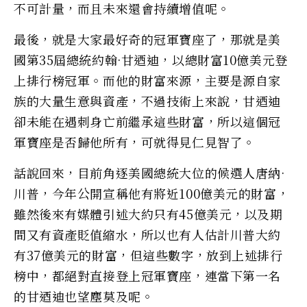
不可計量，而且未來還會持續增值呢。
最後，就是大家最好奇的冠軍寶座了，那就是美
國第35屆總統約翰·甘迺迪，以總財富10億美元登
上排行榜冠軍。而他的財富來源，主要是源自家
族的大量生意與資產，不過技術上來說，甘迺迪
卻未能在遇刺身亡前繼承這些財富，所以這個冠
軍寶座是否歸他所有，可就得見仁見智了。
話說回來，目前角逐美國總統大位的候選人唐納·
川普，今年公開宣稱他有將近100億美元的財富，
雖然後來有媒體引述大約只有45億美元，以及期
間又有資產貶值縮水，所以也有人估計川普大約
有37億美元的財富，但這些數字，放到上述排行
榜中，都絕對直接登上冠軍寶座，連當下第一名
的甘迺迪也望塵莫及呢。