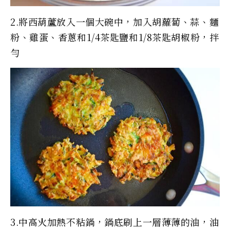
2.將西葫蘆放入一個大碗中，加入胡蘿蔔、蒜、麵
粉、雞蛋、香蔥和1/4茶匙鹽和1/8茶匙胡椒粉，拌
勻
3.中高火加熱不粘鍋，鍋底刷上一層薄薄的油，油