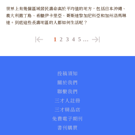
世界上有幾個區域居民壽命高於平均值的地方，包括日本沖繩、
義大利撒丁島、希臘伊卡里亞、哥斯達黎加尼科亞和加州洛馬琳
達。到底這些長壽地區的人都如何生活呢？
1
2
3
4
5
…
投稿須知
關於我們
聯繫我們
三才人註冊
三才精品店
免費電子期刊
書刊購買