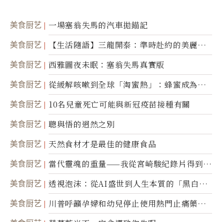
美食厨艺
一場塞翁失馬的汽車拋錨記
美食厨艺
【生活隨語】三龍開泰：準時赴約的美麗震
撼
美食厨艺
西雅圖夜未眠：塞翁失馬真實版
美食厨艺
從緩解咳嗽到全球「淘蜜熱」：蜂蜜成為健
康產業前沿商品
美食厨艺
10名兒童死亡可能與新冠疫苗接種有關
美食厨艺
聰與悟的迥然之別
美食厨艺
天然食材才是最佳的健康食品
美食厨艺
當代靈魂的重量——我從宮崎駿紀錄片得到的
省思
美食厨艺
透視泡沫：從AI盛世到人生本質的「黑白一
瞬」
美食厨艺
川普呼籲孕婦和幼兒停止使用熱門止痛藥泰
諾