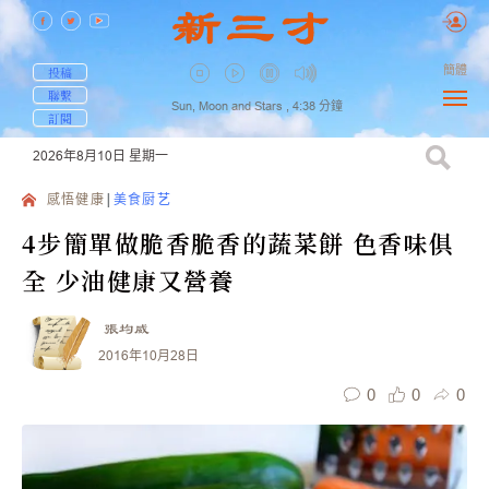
簡體
投稿
聯繫
Sun, Moon and Stars ,
4:38
分鐘
訂閱
2026年8月10日
星期一
感悟健康
美食厨艺
4步簡單做脆香脆香的蔬菜餅 色香味俱
全 少油健康又營養
張均威
2016年10月28日
0
0
0