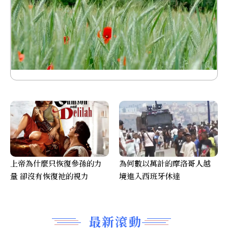
上帝為什麼只恢復參孫的力
為何數以萬計的摩洛哥人越
量 卻沒有恢復祂的視力
境進入西班牙休達
最新滾動