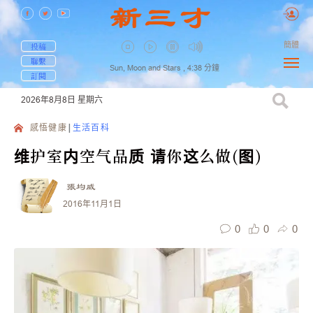
簡體
投稿
聯繫
Sun, Moon and Stars ,
4:38
分鐘
訂閱
2026年8月8日
星期六
感悟健康
生活百科
维护室内空气品质 请你这么做(图)
張均威
2016年11月1日
0
0
0