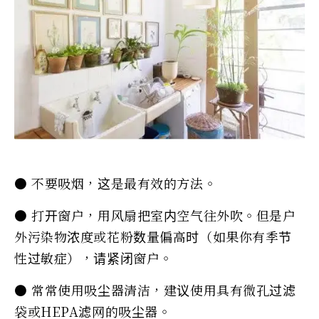
● 不要吸烟，这是最有效的方法。
● 打开窗户，用风扇把室内空气往外吹。但是户
外污染物浓度或花粉数量偏高时（如果你有季节
性过敏症），请紧闭窗户。
● 常常使用吸尘器清洁，建议使用具有微孔过滤
袋或HEPA滤网的吸尘器。