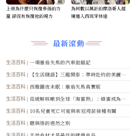
上帝為什麼只恢復參孫的力
為何數以萬計的摩洛哥人越
量 卻沒有恢復祂的視力
境進入西班牙休達
最新滾動
生活百科
一場塞翁失馬的汽車拋錨記
生活百科
【生活隨語】三龍開泰：準時赴約的美麗震
撼
生活百科
西雅圖夜未眠：塞翁失馬真實版
生活百科
從緩解咳嗽到全球「淘蜜熱」：蜂蜜成為健
康產業前沿商品
生活百科
10名兒童死亡可能與新冠疫苗接種有關
生活百科
聰與悟的迥然之別
生活百科
天然食材才是最佳的健康食品