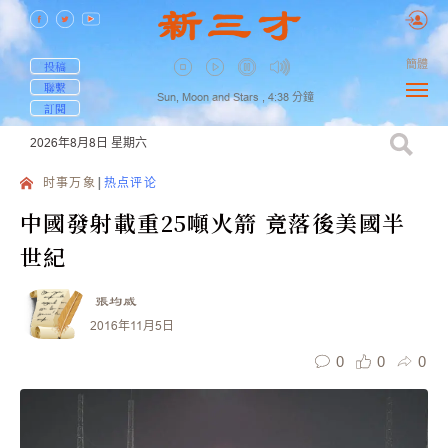
簡體
投稿
聯繫
Sun, Moon and Stars ,
4:38
分鐘
訂閱
2026年8月8日
星期六
时事万象
热点评论
中國發射載重25噸火箭 竟落後美國半
世紀
張均威
2016年11月5日
0
0
0