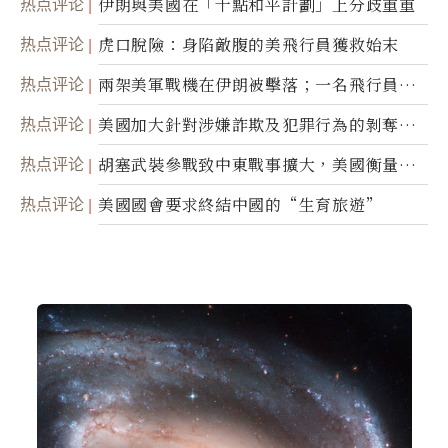
热点评论
伊朗與美國在「十點和平計劃」上分歧重重
热点评论
虎口脫險：身陷敵腹的美飛行員獲救始末
热点评论
兩架美軍戰機在伊朗被擊落；一名飛行員失
蹤
热点评论
美國加大針對涉嫌詐欺及犯罪行為的剝奪公
民權力度
热点评论
胡塞武裝參戰致中東戰事擴大，美國衡量地
面入侵的可能性
热点评论
美國國會要求終結中國的“生育旅遊”