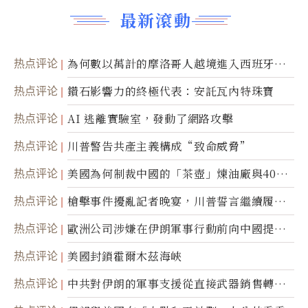
最新滾動
热点评论
為何數以萬計的摩洛哥人越境進入西班牙休
達
热点评论
鑽石影響力的終極代表：安託瓦內特珠寶
热点评论
AI 逃離實驗室，發動了網路攻擊
热点评论
川普警告共產主義構成“致命威脅”
热点评论
美國為何制裁中國的「茶壺」煉油廠與40家
航運公司
热点评论
槍擊事件擾亂記者晚宴，川普誓言繼續履行
職責
热点评论
歐洲公司涉嫌在伊朗軍事行動前向中國提供
美軍基地的衛星影像
热点评论
美國封鎖霍爾木茲海峽
热点评论
中共對伊朗的軍事支援從直接武器銷售轉向
間接技術轉讓