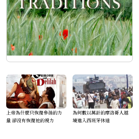
上帝為什麼只恢復參孫的力
為何數以萬計的摩洛哥人越
量 卻沒有恢復祂的視力
境進入西班牙休達