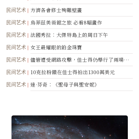
民间艺术
方濟各會修士殉難壁畫
民间艺术
烏菲茲美術館之旅 必看8幅畫作
民间艺术
法國秀拉︰大傑特島上的周日下午
民间艺术
女王最耀眼的鉑金珠寶
民间艺术
儘管遭受網路攻擊，佳士得仍舉行了兩場拍
賣
民间艺术
10克拉粉鑽在佳士得拍出1300萬美元
民间艺术
達·芬奇︰《聖母子與聖安妮》