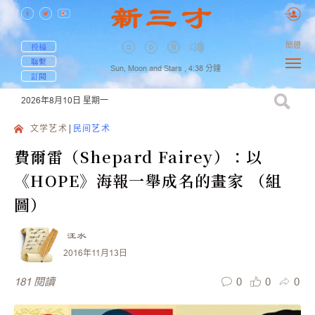
簡體
投稿
聯繫
Sun, Moon and Stars ,
4:38
分鐘
訂閱
2026年8月10日
星期一
文学艺术
民间艺术
費爾雷（Shepard Fairey）：以
《HOPE》海報一舉成名的畫家 （組
圖）
汪水
2016年11月13日
0
0
0
181
閱讀