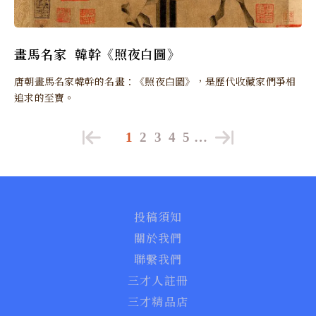
畫馬名家 韓幹《照夜白圖》
唐朝畫馬名家韓幹的名畫：《照夜白圖》，是歷代收藏家們爭相
追求的至寶。
1
2
3
4
5
…
投稿須知
關於我們
聯繫我們
三才人註冊
三才精品店