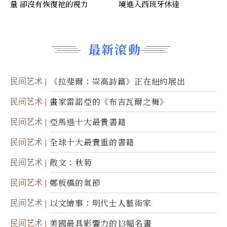
量 卻沒有恢復祂的視力
境進入西班牙休達
最新滾動
民间艺术
《拉斐爾：崇高詩篇》正在紐約展出
民间艺术
畫家雷諾亞的《布吉瓦爾之舞》
民间艺术
亞馬遜十大最貴書籍
民间艺术
全球十大最貴重的書籍
民间艺术
散文：秋菊
民间艺术
鄭板橋的氣節
民间艺术
以文繪事：明代士人藝術家
民间艺术
美國最具影響力的13幅名畫