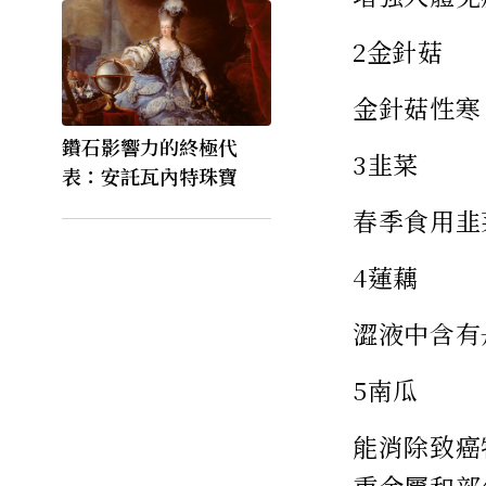
2金針菇
金針菇性寒
鑽石影響力的終極代
3韭菜
表：安託瓦內特珠寶
春季食用韭
4蓮藕
澀液中含有
5南瓜
能消除致癌