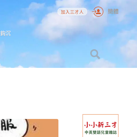
簡體
加入三才人
海鈎沉