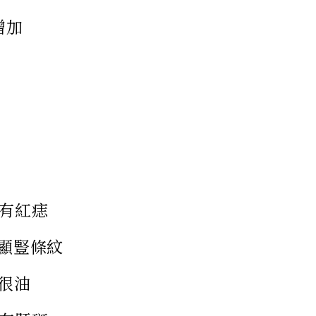
增加
背有紅痣
明顯豎條紋
常很油