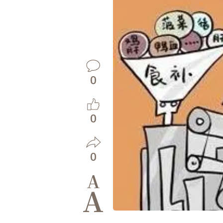
0
0
0
A
A