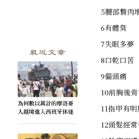
5腰部贅肉
6有體臭
7失眠多夢
最近文章
8口乾口苦
9偏頭痛
10前胸後
為何數以萬計的摩洛哥
11指甲有
人越境進入西班牙休達
12頭髮經