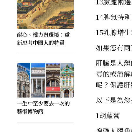
13臉龐兩
14脾氣特
15乳腺增
耐心、權力與環境：重
新思考中國人的特質
如果您有兩
肝臟是人體
毒的或溶解
呢？保護肝
以下是為您
一生中至少要去一次的
藝術博物館
1胡蘿蔔
增強人體免