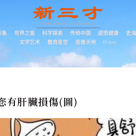
万象
世界之窗
科学探索
传统中国
感悟健康
史
文学艺术
教育星空
音像天地
Other
您有肝臟損傷(圖)