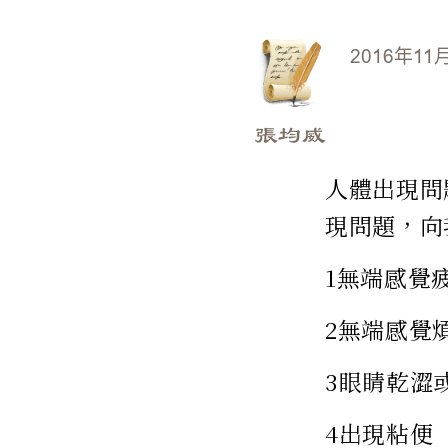
2016年11
張均威
人體出現問
現問題，向
1無端感覺
2無端感覺
3眼睛乾澀
4出現粘便