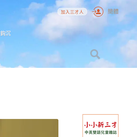
簡體
加入三才人
海鈎沉