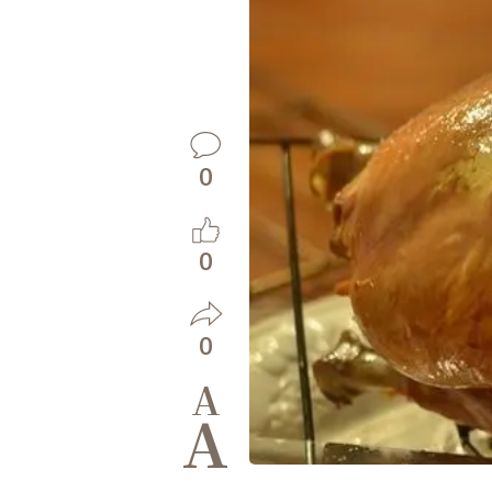
0
0
0
A
A