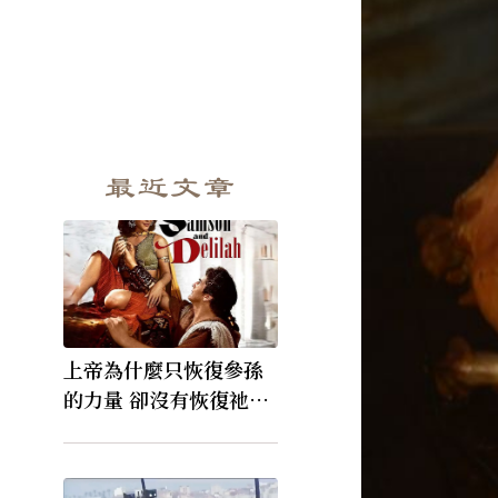
最近文章
上帝為什麼只恢復參孫
的力量 卻沒有恢復祂的
視力