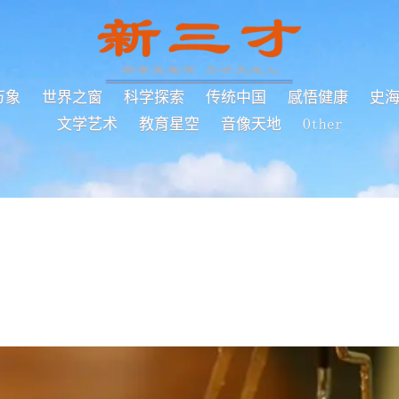
万象
世界之窗
科学探索
传统中国
感悟健康
史
文学艺术
教育星空
音像天地
Other