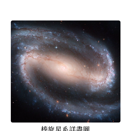
棒旋星系詳盡圖