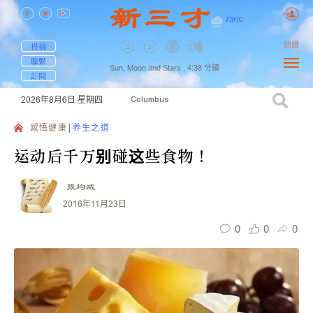
73
F
|
C
簡體
投稿
聯繫
Sun, Moon and Stars ,
4:38
分鐘
訂閱
2026年8月6日
星期四
Columbus
感悟健康
养生之道
运动后千万别碰这些食物！
張均威
2016年11月23日
0
0
0