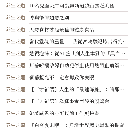
康產業前沿商品
养生之道
10名兒童死亡可能與新冠疫苗接種有關
养生之道
聰與悟的迥然之別
养生之道
天然食材才是最佳的健康食品
养生之道
當代靈魂的重量——我從宮崎駿紀錄片得到的
省思
养生之道
透視泡沫：從AI盛世到人生本質的「黑白一
瞬」
养生之道
川普呼籲孕婦和幼兒停止使用熱門止痛藥泰
諾
养生之道
螢幕藍光不一定會導致你失眠
养生之道
【三才新語】人生的「最速降線」：讓那道
光，帶你滑向自己
养生之道
【三才新語】為遲來者而設的頒獎台
养生之道
帶著感恩的心可以讓工作更快樂
养生之道
「白宮夜未眠」：見證世界歷史轉動的聲音