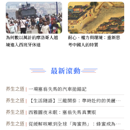
為何數以萬計的摩洛哥人越
耐心、權力與環境：重新思
境進入西班牙休達
考中國人的特質
最新滾動
养生之道
一場塞翁失馬的汽車拋錨記
养生之道
【生活隨語】三龍開泰：準時赴約的美麗震
撼
养生之道
西雅圖夜未眠：塞翁失馬真實版
养生之道
從緩解咳嗽到全球「淘蜜熱」：蜂蜜成為健